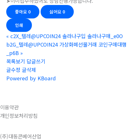
➤이미접수하셨어도 상담진행가능합니다.
좋아요
0
싫어요
0
인쇄
«
c2X_텔레@UPCOIN24 솔라나구입 솔라나구매_e0O
b2G_텔레@UPCOIN24 가상화폐선물거래 코인구매대행
_p6B
»
목록보기
답글쓰기
글수정
글삭제
Powered by KBoard
이용약관
개인정보처리방침
(주)대동콘베어산업