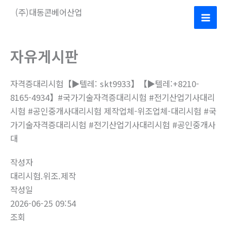
콘
(주)대동콘베어산업
텐
Mai
츠
로
Men
자유게시판
건
너
자격증대리시험【▶텔레: skt9933】【▶텔레:+8210-
뛰
8165-4934】#국가기술자격증대리시험 #전기산업기사대리
기
시험 #공인중개사대리시험 제작업체-위조업체-대리시험 #국
가기술자격증대리시험 #전기산업기사대리시험 #공인중개사
대
작성자
대리시험.위조.제작
작성일
2026-06-25 09:54
조회