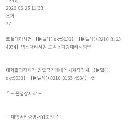
작성일
2026-06-25 11:33
조회
27
토플대리시험 【▶텔레: skt9933】【▶텔레:+8210-8165-
4934】텝스대리시험 토익스피킹대리시험♈
대학졸업장제작 입출금거래내역서제작업체 【▶텔레:
skt9933】【▶텔레:+8210-8165-4934】 ☢
♀-- 졸업장제작 --
-- 대학졸업증명서위조전문 --