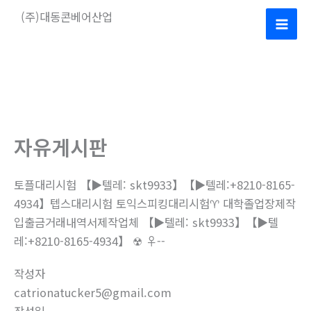
콘
(주)대동콘베어산업
텐
Mai
츠
로
Men
건
너
뛰
기
자유게시판
토플대리시험 【▶텔레: skt9933】【▶텔레:+8210-8165-
4934】텝스대리시험 토익스피킹대리시험♈ 대학졸업장제작
입출금거래내역서제작업체 【▶텔레: skt9933】【▶텔
레:+8210-8165-4934】 ☢ ♀--
작성자
catrionatucker5@gmail.com