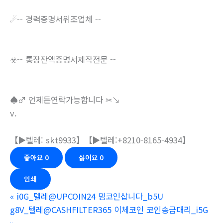
☄-- 경력증명서위조업체 --
☣-- 통장잔액증명서제작전문 --
♠♂ 언제든연락가능합니다 ✂↘
v.
【▶텔레: skt9933】【▶텔레:+8210-8165-4934】
좋아요
0
싫어요
0
인쇄
«
i0G_텔레@UPCOIN24 밈코인삽니다_b5U
g8V_텔레@CASHFILTER365 이체코인 코인송금대리_i5G