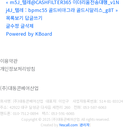
«
m5J_텔레@CASHFILTER365 이더리움전송대행_v1N
j4J_텔레 : bpmc55 골드비아그라 골드시알리스_g8T
»
목록보기
답글쓰기
글수정
글삭제
Powered by KBoard
이용약관
개인정보처리방침
(주)대동콘베어산업
회사명: (주)대동콘베어산업 대표자: 이인구
사업자등록번호: 514-81-83324
주소: 42922 대구 달성군 다사읍 세천리 260
전화: 053-587-6063
핸드폰: 010-7512-0894
팩스: 053-591-6065
Copyright © 2025 (주)대동콘베어산업. All rights reserved.
Created by
Yescall.com
[
관리자
]