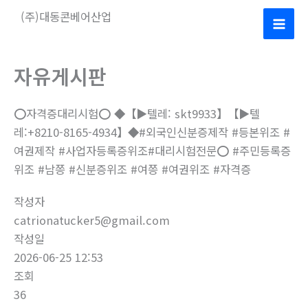
콘
(주)대동콘베어산업
텐
Mai
츠
로
Men
자유게시판
건
너
⭕️자격증대리시험⭕️ ◆【▶텔레: skt9933】【▶텔
뛰
레:+8210-8165-4934】◆#외국인신분증제작 #등본위조 #
기
여권제작 #사업자등록증위조#대리시험전문⭕️ #주민등록증
위조 #남쯩 #신분증위조 #여쯩 #여권위조 #자격증
작성자
catrionatucker5@gmail.com
작성일
2026-06-25 12:53
조회
36