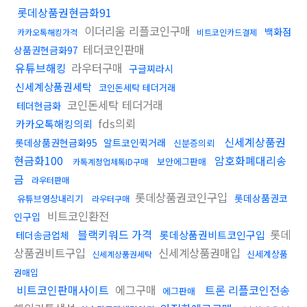
롯데상품권현금화91
이더리움 리플코인구매
백화점
카카오톡해킹가격
비트코인카드결제
테더코인판매
상품권현금화97
유튜브해킹
라우터구매
구글찌라시
신세계상품권세탁
코인돈세탁 테더거래
코인돈세탁 테더거래
테더현금화
fds의뢰
카카오톡해킹의뢰
신세계상품권
롯데상품권현금화95
알트코인퀵거래
신분증의뢰
현금화100
암호화폐대리송
보안에그판매
카톡계정업체톡ID구매
금
라우터판매
롯데상품권코인구입
롯데상품권코
유튜브영상내리기
라우터구매
비트코인환전
인구입
블랙키워드 가격
롯데
롯데상품권비트코인구입
테더송금업체
상품권비트구입
신세계상품권매입
신세계상품
신세계상품권세탁
권매입
비트코인판매사이트
에그구매
트론 리플코인전송
에그판매