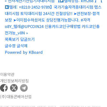
«
전자계산기산업기사대리시험 【
텔레상담: km268 】【
텔레: +8210-2452-9789】국가기술자격증대리시험 텝스
대리시험 토익대리시험 24시간 친절상담!! ➤안전보장-합격
보장 ➤이미접수하셨어도 상담진행가능합니다. #자격
o8Y_텔레@UPCOIN24 신용카드코인구매방법 카드코인충
전가능_v8N
»
목록보기
답글쓰기
글수정
글삭제
Powered by KBoard
이용약관
개인정보처리방침
(주)대동콘베어산업