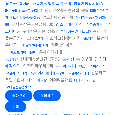
카톡계정업체톡ID구매
카톡계정업체톡ID구
비트코인퀵거래
신세계상품권현금화94%
매
롯데상품권현금화91
다바오포커구
암호화폐전송대행
신세계상품권현금화
입
백화점상품권현금화99
신세계상품권현금화100
인스타해킹가격
망
99
신분증제작
고머니상
롯데상품권현금화98
리
롯데상품권비트코인구입
플송금업체
인스타그램해킹가격
보안라
fds해킹
보안에그판매
우터구매
리플코인매입
인스타그램해킹의뢰
톡아이디거래
다바오포커머니판매
신세계상품권현금화95
톡ID구매
인스타
fds해킹
fds해킹
해킹의뢰
안전한라우터구매
톡아이디거래
인스타그램해킹가격
신용카드
톡ID거래 해외카톡구매
구글찌라시 가격
구글찌라시 의뢰
코인구입처
이더리움매입
다바오머니상
다바오포커구입
모바일신분증제작
좋아요
0
싫어요
0
인쇄