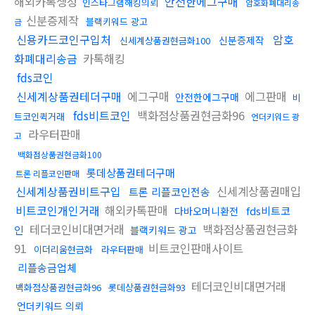
해외카톡생성
안전한에그구매
인스타그램해킹의뢰
암호화폐대리송
신분증제작
블랙키워드 광고
금
신용카드코인구입처
암호
신분증제작
신세계상품권현금화100
화폐대리송금
카톡해킹
fds코인
신세계상품권테더구매
에그구매
에그판매
안전한에그구매
비
fds비트코인
백화점상품권현금화96
트코인퀵거래
언더키워드 광
라우터판매
고
백화점상품권현금화100
롯데상품권테더구매
트론 리플코인판매
신세계상품권비트구입
신세계상품권매입
트론 리플코인전송
비트코인개인거래
해외카톡판매
fds비트코
다바오머니환전
테더코인비대면거래
백화점상품권현금화
인
블랙키워드 광고
91
비트코인판매사이트
이더리움현금화
라우터판매
리플송금업체
테더코인비대면거래
백화점상품권현금화96
롯데상품권현금화93
언더키워드 의뢰