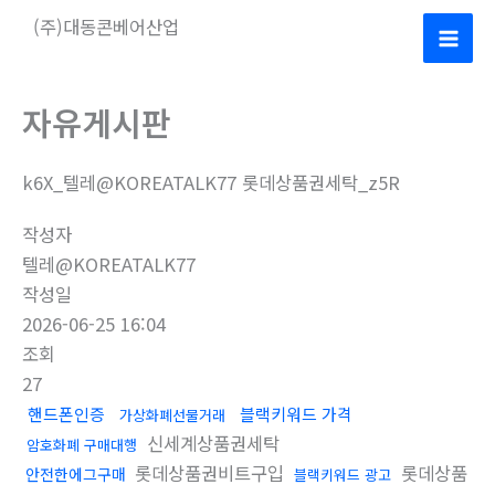
콘
(주)대동콘베어산업
텐
Mai
츠
로
Men
자유게시판
건
너
k6X_텔레@KOREATALK77 롯데상품권세탁_z5R
뛰
기
작성자
텔레@KOREATALK77
작성일
2026-06-25 16:04
조회
27
핸드폰인증
블랙키워드 가격
가상화폐선물거래
신세계상품권세탁
암호화폐 구매대행
롯데상품권비트구입
롯데상품
안전한에그구매
블랙키워드 광고