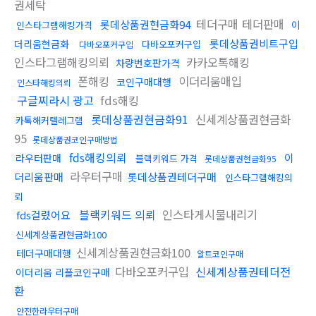
권세탁
테더구매 테더판매
롯데상품권현금화94
이
인스타그램해킹가격
롯데상품권비트구입
더리움현금화
다바오포커구입
다바오포커구입
인스타그램해킹의뢰
카카오톡해킹
차량번호판가격
폰해킹
이더리움매입
코인구매대행
인스타해킹의뢰
구글찌라시 광고
fds해킹
롯데상품권현금화91
신세계상품권현금화
카톡해커텔레그램
95
롯데상품권코인구매방법
fds해킹의뢰
이
라우터판매
블랙키워드 가격
롯데상품권현금화95
라우터구매
더리움판매
롯데상품권테더구매
인스타그램해킹의
뢰
블랙키워드 의뢰
인스타게시물내리기
fds걸렸어요
신세계상품권현금화100
신세계상품권현금화100
테더구매대행
알트코인구매
다바오포커구입
신세계상품권테더전
이더리움 리플코인구매
환
안전한라우터구매