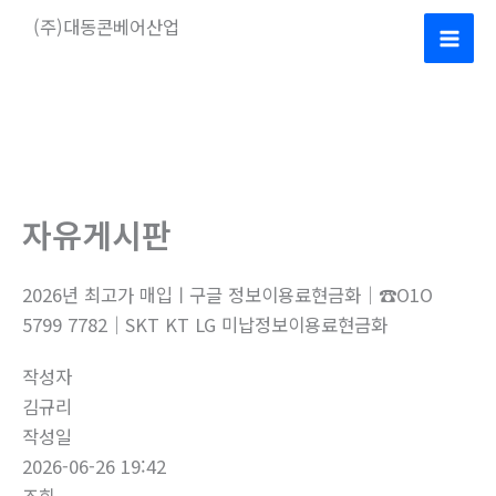
콘
(주)대동콘베어산업
텐
Mai
츠
로
Men
건
너
뛰
기
자유게시판
2026년 최고가 매입ㅣ구글 정보이용료현금화｜☎O1O
5799 7782｜SKT KT LG 미납정보이용료현금화
작성자
김규리
작성일
2026-06-26 19:42