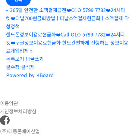
«
365일 안전한 소액결제급전❤️O1O 5799 7782❤️24시티
켓❤️다날700현금화방법ㅣ다날소액결제현금화ㅣ소액결제 악
성정책
핸드폰정보이용료현금화❤️Call O1O 5799 7782❤️24시티
켓❤️구글정보이용료현금화 한도간편하게 진행하는 정보이용
료매입업체
»
목록보기
답글쓰기
글수정
글삭제
Powered by KBoard
이용약관
개인정보처리방침
(주)대동콘베어산업