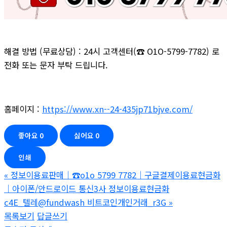
해결 방법 (무료상담) : 24시 고객센터(☎ O1O-5799-7782) 로
전화 또는 문자 부탁 드립니다.
홈페이지 :
https://www.xn--24-435jp71bjve.com/
좋아요
0
싫어요
0
인쇄
«
정보이용료판매｜☎o1o 5799 7782｜구글결제이용료현금화
｜아이폰/안드로이드 통신3사 정보이용료현금화
c4E_텔레@fundwash 비트코인개인거래_r3G
»
목록보기
답글쓰기