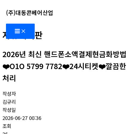
콘
(주)대동콘베어산업
텐
츠
Main
로
자유게시판
Menu
건
너
2026년 최신 핸드폰소액결제현금화방법
뛰
기
❤️O1O 5799 7782❤️24시티켓❤️깔끔한
처리
작성자
김규리
작성일
2026-06-27 00:36
조회