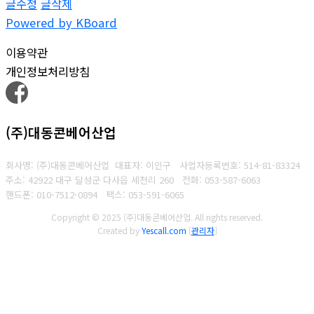
글수정
글삭제
Powered by KBoard
이용약관
개인정보처리방침
(주)대동콘베어산업
회사명: (주)대동콘베어산업 대표자: 이인구
사업자등록번호: 514-81-83324
주소: 42922 대구 달성군 다사읍 세천리 260
전화: 053-587-6063
핸드폰: 010-7512-0894
팩스: 053-591-6065
Copyright © 2025 (주)대동콘베어산업. All rights reserved.
Created by
Yescall.com
[
관리자
]