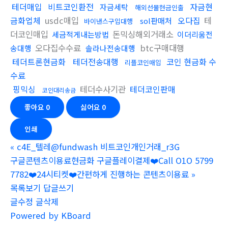
테더매입
비트코인환전
자금현
자금세탁
해외선물현금인출
금화업체
usdc매입
오다집
테
sol판매처
바이낸스구입대행
더코인매입
돈믹싱해외거래소
세금적게내는방법
이더리움전
오다집수수료
btc구매대행
송대행
솔라나전송대행
테더트론현금화
테더전송대행
코인 현금화 수
리플코인매입
수료
핑믹싱
테더수사기관
테더코인판매
코인대리송금
좋아요
0
싫어요
0
인쇄
«
c4E_텔레@fundwash 비트코인개인거래_r3G
구글콘텐츠이용료현금화 구글플레이결제❤️Call O1O 5799
7782❤️24시티켓❤️간편하게 진행하는 콘텐츠이용료
»
목록보기
답글쓰기
글수정
글삭제
Powered by KBoard