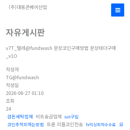
콘
(주)대동콘베어산업
텐
Mai
츠
로
Men
자유게시판
건
너
v7T_텔레@fundwash 문상코인구매방법 문상테더구매
뛰
_v1O
기
작성자
TG@fundwash
작성일
2026-06-27 01:10
조회
24
검돈세탁업체
비트송금업체
sol구입
트론 리플코인전송
모
코인추적피하는방법
fx믹싱최저수수료