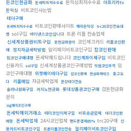
든코인현금화
돈믹싱최저수수료
아프리카tv
돈세탁최저수수료
비트코인사는법
돈믹싱
테더구매
비트코인판매사이트
해외돈믹싱
trc20코인전송대
돈세탁최저수수료
sol구입
트론 리플 전송업체
바이낸스코인삽니다
행
신세계상품권비트구입
코인체크카드
리플코인판
돈현금화문의
알리페이비트코인구입
잡코인판매
정치자금세탁방법
매
돈세탁해드립니다
비트코인
코인계좌이체구입
밈코인구매대행
신용카드
신세계상품권코인구매방법
밈
sol구입
빗썸코인추적
코인구매대행
위쳇페이테더구입
중고오
잡코인판매
현금화재테크
자금세탁업체
리플매입
다
문상테더전송
검돈현금화
롯데상품권코인구매
솔라나원화구입
카지노현금화
문의
ssg페이코인구매
돈세탁해외거래소
테더코인이체구입
비트송금업체
테더코인판
돈세탁업체
24시코인업체
trc20구매
신
매함
핸드폰결제85%
알리페이비트코인구입
용카드비트코인구입
트론리플코인전송