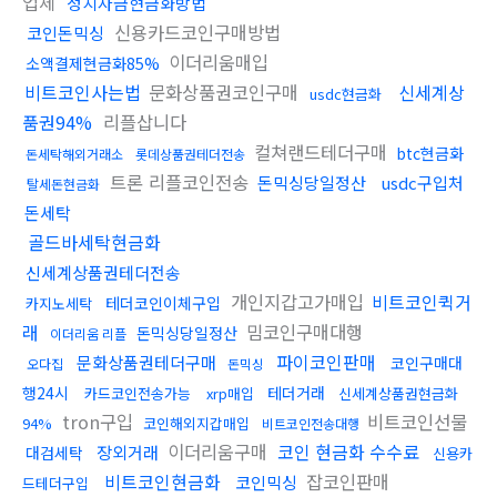
업체
정치자금현금화방법
신용카드코인구매방법
코인돈믹싱
이더리움매입
소액결제현금화85%
비트코인사는법
문화상품권코인구매
신세계상
usdc현금화
품권94%
리플삽니다
컬쳐랜드테더구매
btc현금화
돈세탁해외거래소
롯데상품권테더전송
트론 리플코인전송
돈믹싱당일정산
usdc구입처
탈세돈현금화
돈세탁
골드바세탁현금화
신세계상품권테더전송
개인지갑고가매입
비트코인퀵거
테더코인이체구입
카지노세탁
래
밈코인구매대행
돈믹싱당일정산
이더리움 리플
파이코인판매
문화상품권테더구매
코인구매대
오다집
돈믹싱
행24시
테더거래
카드코인전송가능
xrp매입
신세계상품권현금화
tron구입
비트코인선물
94%
코인해외지갑매입
비트코인전송대행
이더리움구매
코인 현금화 수수료
장외거래
대검세탁
신용카
비트코인현금화
잡코인판매
코인믹싱
드테더구입