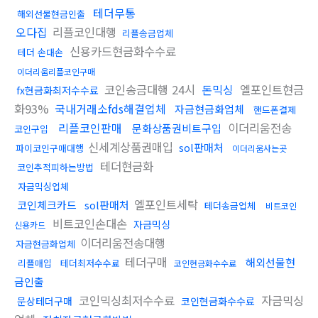
테더무통
해외선물현금인출
오다집
리플코인대행
리플송금업체
신용카드현금화수수료
테더 손대손
이더리움리플코인구매
코인송금대행 24시
돈믹싱
엘포인트현금
fx현금화최저수수료
화93%
국내거래소fds해결업체
자금현금화업체
핸드폰결제
리플코인판매
이더리움전송
문화상품권비트구입
코인구입
신세계상품권매입
sol판매처
파이코인구매대행
이더리움사는곳
테더현금화
코인추적피하는방법
자금믹싱업체
엘포인트세탁
코인체크카드
sol판매처
테더송금업체
비트코인
비트코인손대손
자금믹싱
신용카드
이더리움전송대행
자금현금화업체
테더구매
해외선물현
리플매입
테더최저수수료
코인현금화수수료
금인출
코인믹싱최저수수료
자금믹싱
문상테더구매
코인현금화수수료