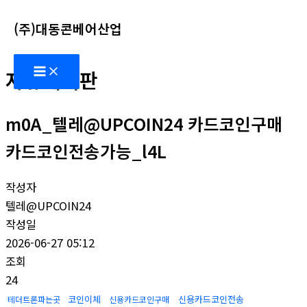
콘
(주)대동콘베어산업
텐
츠
Main
로
자유게시판
Menu
건
너
m0A_텔레@UPCOIN24 카드코인구매
뛰
기
카드코인전송가능_l4L
작성자
텔레@UPCOIN24
작성일
2026-06-27 05:12
조회
24
코인이체
신용카드코인전송
테더트론파는곳
신용카드코인구매