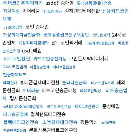
테더코인추척피하기
usdc전송대행
롯데상품권테더전송
이더리움
컬쳐랜드테더전환
신용카드코인
자금믹싱
테더코인송금
대행
코인 손대손
usdc현금화
24시코
가상화폐자금현금화
롯데상품권코인구매방법
코인돈세탁
인업체
알트코인퀵거래
가상화폐자금세탁
비트코
아프리카tv돈현금화
usdc매입
인개인거래
비트코인환전
코인돈세탁테더거래
카드코인충전가능
24시코인업체
리플송금업체
테더트론현금화
현금화재테크
휴대폰결제테더전환
해외
솔라나현금화
테더판매
테더코인직거래
돈현금화
비트코인송금대행
비트송금업
이더리움
테더코인믹싱
체
탈세돈현금화
문상매입
파이코인판매
국내거래소fds해결업체
카드로 코인구입
컬쳐랜드테더전송
테더송금업체
블랙테더코인전송
소액결제테더전송
핑돈믹싱
trc20판매
문화상품권비트코인구입
자금현금화문의