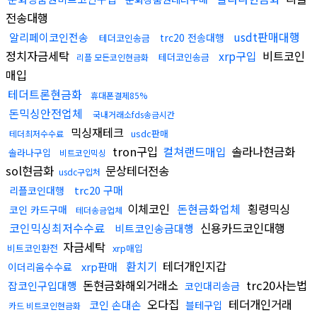
전송대행
usdt판매대행
알리페이코인전송
trc20 전송대행
테더코인송금
정치자금세탁
xrp구입
비트코인
테더코인송금
리플 모든코인현금화
매입
테더트론현금화
휴대폰결제85%
돈믹싱안전업체
국내거래소fds송금시간
믹싱재테크
usdc판매
테더최저수수료
tron구입
컬쳐랜드매입
솔라나현금화
솔라나구입
비트코인믹싱
sol현금화
문상테더전송
usdc구입처
trc20 구매
리플코인대행
이체코인
돈현금화업체
횡령믹싱
코인 카드구매
테더송금업체
코인믹싱최저수수료
신용카드코인대행
비트코인송금대행
자금세탁
비트코인환전
xrp매입
환치기
테더개인지갑
xrp판매
이더리움수수료
돈현금화해외거래소
trc20사는법
잡코인구입대행
코인대리송금
오다집
테더개인거래
코인 손대손
블테구입
카드 비트코인현금화