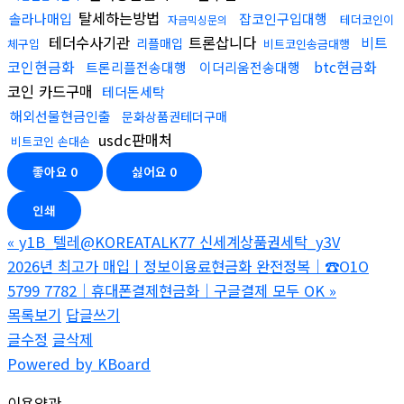
탈세하는방법
솔라나매입
잡코인구입대행
테더코인이
자금믹싱문의
테더수사기관
트론삽니다
비트
리플매입
체구입
비트코인송금대행
코인현금화
btc현금화
트론리플전송대행
이더리움전송대행
코인 카드구매
테더돈세탁
해외선물현금인출
문화상품권테더구매
usdc판매처
비트코인 손대손
좋아요
0
싫어요
0
인쇄
«
y1B_텔레@KOREATALK77 신세계상품권세탁_y3V
2026년 최고가 매입ㅣ정보이용료현금화 완전정복｜☎O1O
5799 7782｜휴대폰결제현금화｜구글결제 모두 OK
»
목록보기
답글쓰기
글수정
글삭제
Powered by KBoard
이용약관