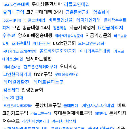
롯데상품권세탁
리플코인매입
usdc전송대행
솔라나구입
코인구매대행 24시
금은돈현금화
암호화폐
비트코인선물
테더개인거래
돈세탁수수료
리플코인매입
btc구매대행
코인 송금대행 24시
자금세탁업체
fx현금화최저
최저
검돈믹싱
수수료
암호화폐전송대행
자금믹싱문의
재테크자금믹싱문의
비트송금
usdt현금화
sol판매처
모든코인현금화
테더돈세탁
업체
골드바현금화현금화
이더리움구입대행
카드로
국내거래소fds해결업체
탈세하는방법
테더코인매입
오다믹싱
핸드폰결제테더구매
테더 손대손
tron구입
코인현금직거래
롯데상품권매입
테더원화환전
테더트론파는곳
횡령현금화
검돈세탁
trc20 판매
문상비트구입
비트
개인지갑고가매입
블테판매
코인돈세탁테더거래
코인카드구입
휴대폰결제비트구입
돈세탁최
카드코인구매
테더매입
저수수료
가상화폐선물거래
검돈현금화업체
솔라나현금화
리플
문화상품권비트코인구입
문화상품권테더구매