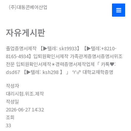
콘
(주)대동콘베어산업
텐
Mai
츠
로
Men
자유게시판
건
너
졸업증명서제작 【▶텔레: skt9933】【▶텔레:+8210-
뛰
8165-4934】입퇴원확인서제작 가족관계증명서증명서위조
기
전문 입퇴원확인서제작☀경력증명서제작업체「 카톡♥:
dsd67 【▶텔레: ksh298 】 」 ♈♂ 대학교재학증명
작성자
대리시험.위조.제작
작성일
2026-06-27 14:32
조회
33