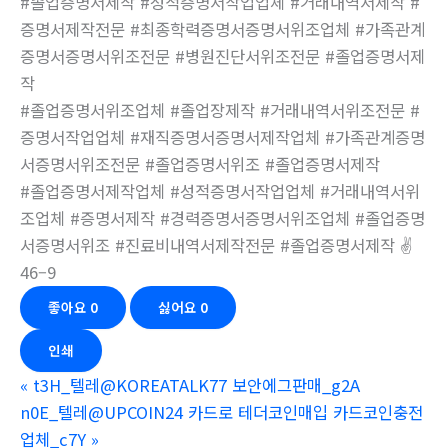
#졸업증명서제작 #성적증명서작업업체 #거래내역서제작 #
증명서제작전문 #최종학력증명서증명서위조업체 #가족관계
증명서증명서위조전문 #병원진단서위조전문 #졸업증명서제
작
#졸업증명서위조업체 #졸업장제작 #거래내역서위조전문 #
증명서작업업체 #재직증명서증명서제작업체 #가족관계증명
서증명서위조전문 #졸업증명서위조 #졸업증명서제작
#졸업증명서제작업체 #성적증명서작업업체 #거래내역서위
조업체 #증명서제작 #경력증명서증명서위조업체 #졸업증명
서증명서위조 #진료비내역서제작전문 #졸업증명서제작 ✌
46–9
좋아요
0
싫어요
0
인쇄
«
t3H_텔레@KOREATALK77 보안에그판매_g2A
n0E_텔레@UPCOIN24 카드로 테더코인매입 카드코인충전
업체_c7Y
»