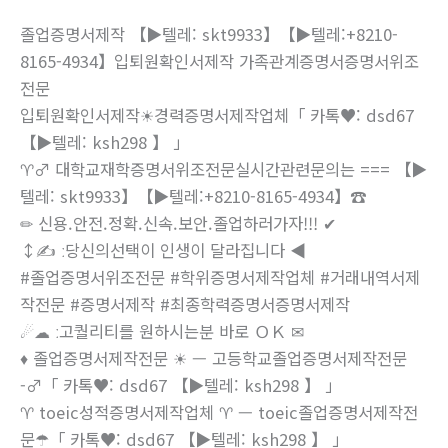
졸업증명서제작 【▶텔레: skt9933】【▶텔레:+8210-
8165-4934】입퇴원확인서제작 가족관계증명서증명서위조
전문
입퇴원확인서제작☀경력증명서제작업체「 카톡♥: dsd67
【▶텔레: ksh298 】 」
♈♂ 대학교재학증명서위조전문실시간관련문의는 === 【▶
텔레: skt9933】【▶텔레:+8210-8165-4934】☎
✏ 신용.안전.정확.신속.보안.졸업하러가자!!! ✔
↕✍ ː당신의선택이 인생이 달라집니다 ◀
#졸업증명서위조전문 #학위증명서제작업체 #거래내역서제
작전문 #증명서제작 #최종학력증명서증명서제작
☄☁ ː고퀄리티를 원하시는분 바로 ＯＫ ✉
♦ 졸업증명서제작전문 ☀ — 고등학교졸업증명서제작전문
-♂「 카톡♥: dsd67 【▶텔레: ksh298 】 」
♈ toeic성적증명서제작업체 ♈ — toeic졸업증명서제작전
문☂「 카톡♥: dsd67 【▶텔레: ksh298 】 」