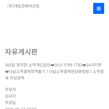
콘
(주)대동콘베어산업
텐
Mai
츠
로
Men
건
너
뛰
기
자유게시판
365일 정직한 소액개인급전❤️O1O 5799 7782❤️24시티켓
❤️다날소액결제정책뚫기ㅣ다날소액결제현금화방법ㅣ소액결
제 악성정책
작성자
김규리
작성일