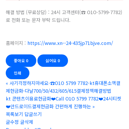
해결 방법 (무료상담) : 24시 고객센터(☎ O1O-5799-7782)
로 전화 또는 문자 부탁 드립니다.
홈페이지 :
https://www.xn--24-435jp71bjve.com/
좋아요
0
싫어요
0
인쇄
«
사기걱정하지마세요-☎O1O 5799 7782-kt휴대폰소액결
제현금화-다날700/50/432/605/615결제정책해결방법
kt 콘텐츠이용료현금화❤️Call O1O 5799 7782❤️24시티켓
❤️안드로이드결제현금화 간편하게 진행하는
»
목록보기
답글쓰기
글수정
글삭제