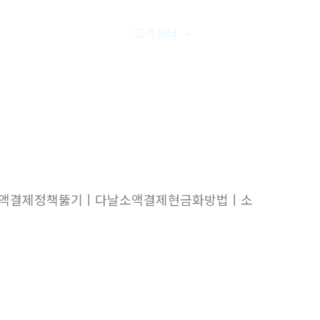
품갤러리
온라인문의
고객센터
오시는길
ㅣ다날소액결제정책뚫기ㅣ다날소액결제현금화방법ㅣ소