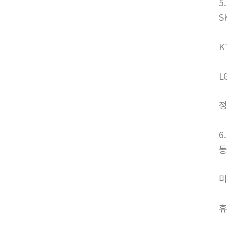
5
S
K
L
정
6
통
미
휴