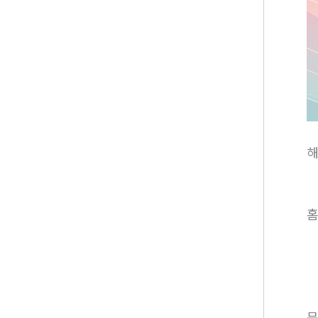
해
홈
문