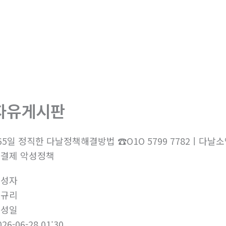
회사소개
제품소개
부
자유게시판
65일 정직한 다날정책해결방법 ☎O1O 5799 7782
결제 악성정책
작성자
김규리
작성일
026-06-28 01:30