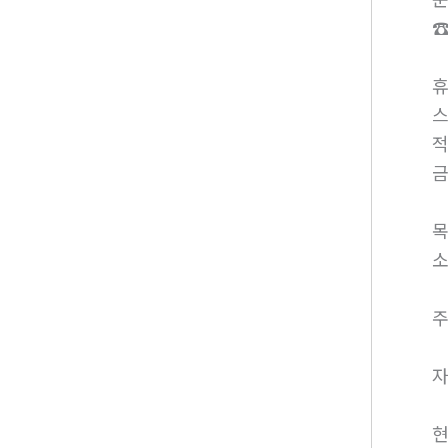
☎
휴
스
적
금
소
주
자
현