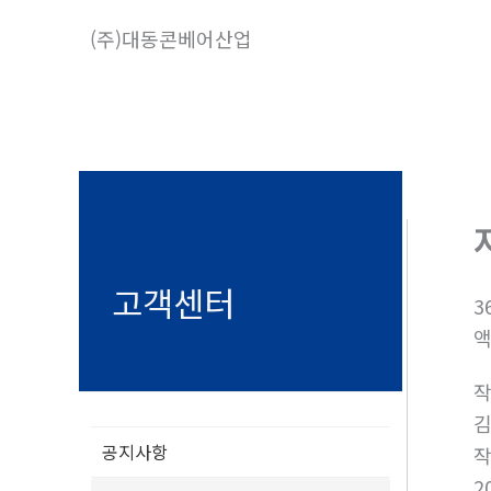
콘
(주)대동콘베어산업
텐
츠
로
건
너
뛰
기
고객센터
3
액
공지사항
2