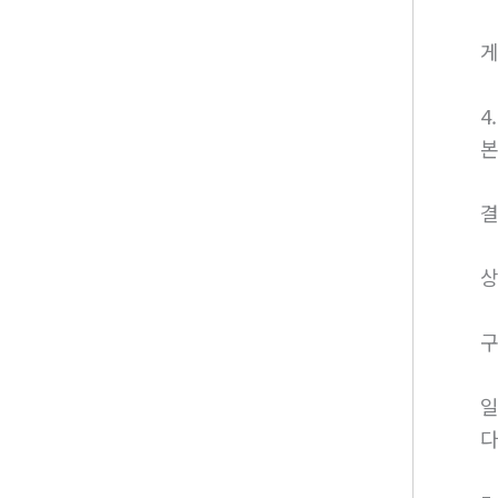
게
4
본
결
상
구
일
다