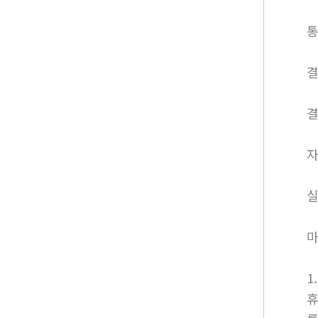
통
결
결
자
실
마
1
휴