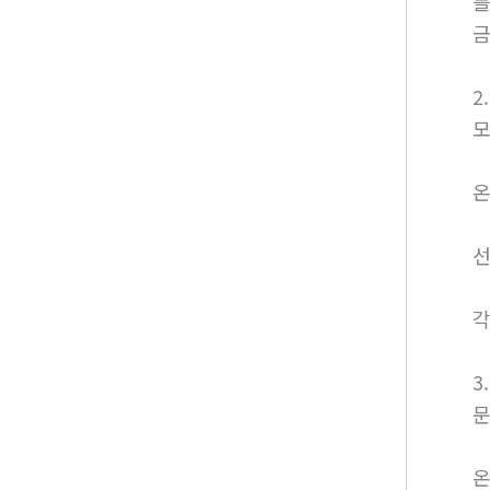
를
금
2
모
온
선
각
3
문
온