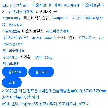
마운자로다이어트
마운자로달리
glp-1 비만치료제
위고비용량
기
위고비구매대행
위고비사는곳
위고비식이요법
위고비다이어트부작
골드비아그라
위고비직구방법
용
울트라킹콩
마운자로헬스
위고비정품판매
마운자로효능
위고비직구가격
마운자로건강
위고비주사
마운자로구매후기
위고
비다이어트약추천
위고비약국가격
신기환
위고비재고
시알리스20mg
위고비처방
좋아요
0
싫어요
0
인쇄
«
2026년 최신 핸드폰소액결제현금화방법❤️O1O 5799 7782❤️
24시티켓❤️깔끔한처리
e9U_텔레 : bpmc55 위고비약가 위고비주사_o7Z
»