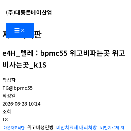
콘
(주)대동콘베어산업
텐
츠
Main
로
자유게시판
Menu
건
너
e4H_텔레 : bpmc55 위고비파는곳 위고
뛰
기
비사는곳_k1S
작성자
TG@bpmc55
작성일
2026-06-28 10:14
조회
18
위고비성인병
비만치료제 대리처방
비만치료제 처
마운자로식단