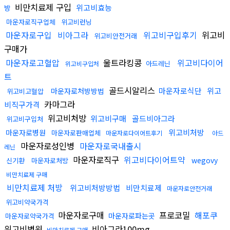
비만치료제 구입
위고비효능
방
마운자로직구업체
위고비런닝
마운자로구입
비아그라
위고비구입후기
위고비
위고비안전거래
구매가
마운자로고혈압
울트라킹콩
위고비다이어
아드레닌
위고비구입처
트
골드시알리스
마운자로식단
위고
마운자로처방방법
위고비고혈압
카마그라
비직구가격
위고비처방
위고비구매
골드비아그라
위고비구입처
위고비처방
마운자로병원
마운자로판매업체
마운자로다이어트후기
아드
마운자로성인병
마운자로국내출시
레닌
마운자로직구
위고비다이어트약
wegovy
신기환
마운자로처방
비만치료제 구매
비만치료제 처방
위고비처방방법
비만치료제
마운자로안전거래
위고비약국가격
마운자로구매
프로코밀
해포쿠
마운자로파는곳
마운자로약국가격
위고비병원
비아그라100mg
비만치료제 구매