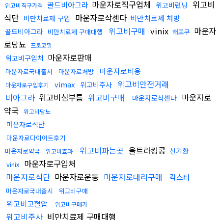
마운자로직구업체
위고비
골드비아그라
위고비런닝
위고비직구가격
식단
마운자로삭센다
비만치료제 처방
비만치료제 구입
위고비구매
vinix
마운자
골드비아그라
비만치료제 구매대행
해포쿠
로당뇨
프로코밀
마운자로판매
위고비구입처
마운자로비용
마운자로국내출시
마운자로처방
위고비안전거래
vimax
위고비주사
마운자로구입후기
비아그라
위고비심부름
위고비구매
마운자로
마운자로삭센다
약국
위고비당뇨
마운자로식단
마운자로다이어트후기
위고비파는곳
울트라킹콩
신기환
마운자로약국
위고비효과
마운자로구입처
vinix
마운자로식단
마운자로운동
마운자로대리구매
칵스타
마운자로국내출시
위고비구매
위고비고혈압
위고비구매가
위고비주사
비만치료제 구매대행