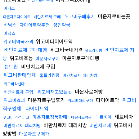
비닉스
마운자로파는곳
위고비구매후기
비만치료제 구매
마운자로다이어트
비닉스
다이어트약추천
성인약국
비맥스
위고비다이어트약
위고비약국가격
비만치료제 구매대행
위고비국내가격
비만치료제 처
울트라킹콩
방
위고비효능
마운자로구매대행
마운자로구매
센트립
비만치료제 구입
위고비판매업체
울트라킹콩
비만치료제 대리처방
위고비삭센다
마운자로처방
위고비재고있는곳
비만치료제 구입
마운자로구입후기
다이어트약
위고비
위고비효과
위고비대리구매
직구업체
다이어트약
레트비아
마운자로정품판매
레트비아
위고비 가격 비교
마운자로약국
비만치료제 대리처방
위고비처
비만치료제
비만치료제 대리처방
방방법
마운자로구매가