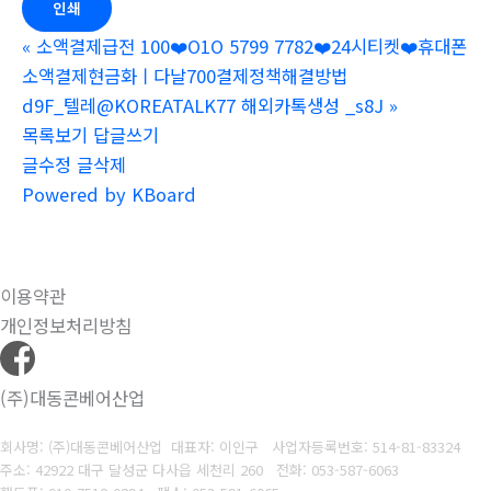
인쇄
«
소액결제급전 100❤️O1O 5799 7782❤️24시티켓❤️휴대폰
소액결제현금화ㅣ다날700결제정책해결방법
d9F_텔레@KOREATALK77 해외카톡생성 _s8J
»
목록보기
답글쓰기
글수정
글삭제
Powered by KBoard
이용약관
개인정보처리방침
(주)대동콘베어산업
회사명: (주)대동콘베어산업 대표자: 이인구
사업자등록번호: 514-81-83324
주소: 42922 대구 달성군 다사읍 세천리 260
전화: 053-587-6063