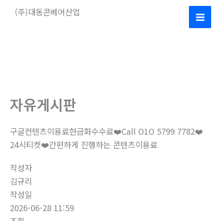
콘
(주)대동콘베어산업
텐
Mai
츠
로
Men
건
너
뛰
기
자유게시판
구글컨텐츠이용료현금화수수료❤️Call O1O 5799 7782❤️
24시티켓❤️간편하게 진행하는 콘텐츠이용료
작성자
김규리
작성일
2026-06-28 11:59