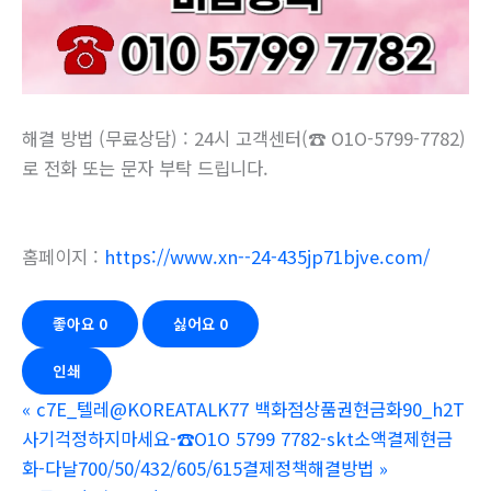
해결 방법 (무료상담) : 24시 고객센터(☎ O1O-5799-7782)
로 전화 또는 문자 부탁 드립니다.
홈페이지 :
https://www.xn--24-435jp71bjve.com/
좋아요
0
싫어요
0
인쇄
«
c7E_텔레@KOREATALK77 백화점상품권현금화90_h2T
사기걱정하지마세요-☎O1O 5799 7782-skt소액결제현금
화-다날700/50/432/605/615결제정책해결방법
»