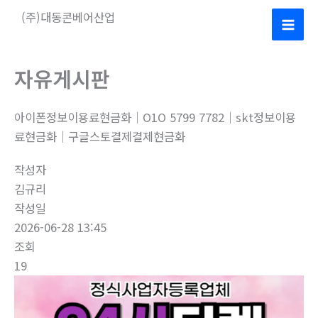
콘
(주)대동콘베어산업
텐
Mai
츠
로
Men
자유게시판
건
너
아이폰정보이용료현금화｜O1O 5799 7782｜skt정보이용
뛰
료현금화｜구글스토결제결제현금화
기
작성자
김규리
작성일
2026-06-28 13:45
조회
19