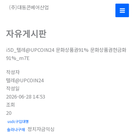
콘
(주)대동콘베어산업
텐
Mai
츠
로
Men
자유게시판
건
너
i5D_텔레@UPCOIN24 문화상품권91% 문화상품권현금화
뛰
91%_m7E
기
작성자
텔레@UPCOIN24
작성일
2026-06-28 14:53
조회
20
usdc구입대행
정치자금믹싱
솔라나구매