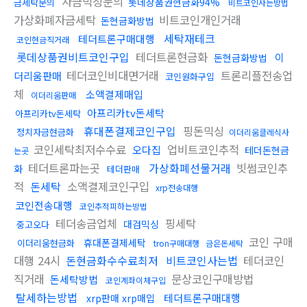
자금믹싱문의
롯데상품권현금화94%
금세탁문의
비트코인사는방법
가상화폐자금세탁
비트코인개인거래
돈현금화방법
세탁재테크
테더트론구매대행
코인현금직거래
롯데상품권비트코인구입
테더트론현금화
이
돈현금화방법
테더코인비대면거래
트론리플전송업
더리움판매
코인원화구입
체
소액결제매입
이더리움판매
아프리카tv돈세탁
아프리카tv돈세탁
휴대폰결제코인구입
핑돈믹싱
정치자금현금화
이더리움클레식사
코인세탁최저수수료
업비트코인추적
오다집
테더돈현금
는곳
테더트론파는곳
가상화폐선물거래
빗썸코인추
화
테더판매
적
돈세탁
소액결제코인구입
xrp전송대행
코인전송대행
코인추적피하는방법
테더송금업체
핑세탁
대검믹싱
중고오다
코인 구매
휴대폰결제세탁
이더리움현금화
tron구매대행
금은돈세탁
대행 24시
돈현금화수수료최저
비트코인사는법
테더코인
직거래
문상코인구매방법
돈세탁방법
코인계좌이체구입
탈세하는방법
테더트론구매대행
xrp판매 xrp매입