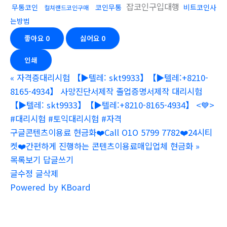
잡코인구입대행
무통코인
코인무통
비트코인사
컬쳐랜드코인구매
는방법
좋아요
0
싫어요
0
인쇄
«
자격증대리시험 【▶텔레: skt9933】【▶텔레:+8210-
8165-4934】 사망진단서제작 졸업증명서제작 대리시험
【▶텔레: skt9933】【▶텔레:+8210-8165-4934】 <💙>
#대리시험 #토익대리시험 #자격
구글콘텐츠이용료 현금화❤️Call O1O 5799 7782❤️24시티
켓❤️간편하게 진행하는 콘텐츠이용료매입업체 현금화
»
목록보기
답글쓰기
글수정
글삭제
Powered by KBoard