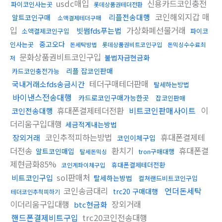
usdc매입
신용카드코인충전
파이코인사는곳
롯데상품권테더전환
코인해외지갑 매
리플전송대행
알트코인구매
소액결제테더구매
입
가상화폐선물거래
빗썸fds푸는법
소액결제코인구입
파이코
중고오다
인사는곳
돈세탁방법
롯데상품권비트코인구입
돈믹싱수수료최
문화상품권비트코인구입
불법자금현금화
저
리플 잡코인판매
카드코인충전가능
테더구매테더판매
국내거래소fds송금시간
탈세하는방법
바이낸스전송대행
카드로코인구매가능한곳
잡코인판매
휴대폰결제테더전환
비트코인판매사이트
이
코인전송대행
더리움구입대행
세금적게내는방법
코인추적피하는방법
휴대폰결제테
장외거래
코인이체구입
더전송
환치기
휴대폰결
알트코인매입
tron구매대행
탈세돈믹싱
제현금화85%
휴대폰결제테더전환
코인계좌이체구입
sol판매처
비트코인구입
탈세하는방법
컬쳐랜드비트코인구입
코인송금대리
언더돈세탁
trc20 구매대행
테더코인추척피하기
이더리움구입대행
장외거래
btc현금화
핸드폰결제비트구입
trc20코인전송대행