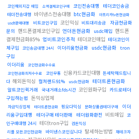
코인전송대행
테더코인송금
코인해외지갑 매입
소액결제코인구매
바이낸스전송대행
btc현금화
테더전송대행
아프리카tv돈현금화
코인믹싱
자금현금화
비트코인구입
비트대리송금
usdt판매대행
핸드폰결제코인구입
언더돈현금화
핸드폰
문의
usdc매입
결제현금화85%
업비트코인추적
테더코인매입
테더코인이
usdc현금화
체구입
이더리움현금화
tron
코인송금대행 24시
구입
이더리움
코인현금화수수료
신용카드코인대행
돈세탁해드립니
코인무통
코인현금화최저수수료
해외돈믹싱
테더트론현금화
컬쳐랜드91%
다
usdc현금화
코인원화구입
알트코인퀵거래
카드로테더
국내거래소fds시간
돈믹싱업체
구입하는법
이더
핑오다믹싱
자금믹싱업체
문화상품권테더구매
테더트론현금화
비트매입
리움구입대행
테더구매 테더판매
테더원화환전
코
테더tron구입
인구매대행 24시
검돈믹싱
탈세하는방법
바이낸스코인삽니다
리플 모든코인현금화
재테크자