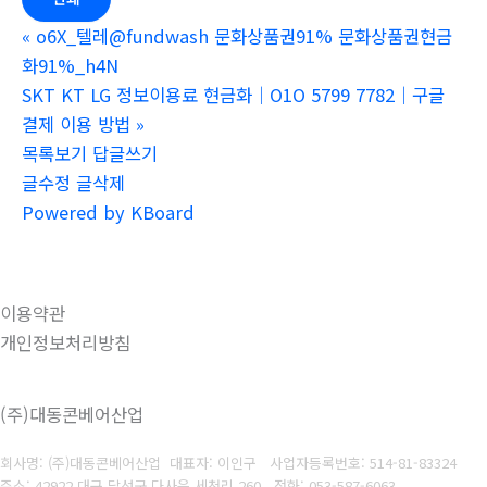
«
o6X_텔레@fundwash 문화상품권91% 문화상품권현금
화91%_h4N
SKT KT LG 정보이용료 현금화｜O1O 5799 7782｜구글
결제 이용 방법
»
목록보기
답글쓰기
글수정
글삭제
Powered by KBoard
이용약관
개인정보처리방침
(주)대동콘베어산업
회사명: (주)대동콘베어산업 대표자: 이인구
사업자등록번호: 514-81-83324
주소: 42922 대구 달성군 다사읍 세천리 260
전화: 053-587-6063