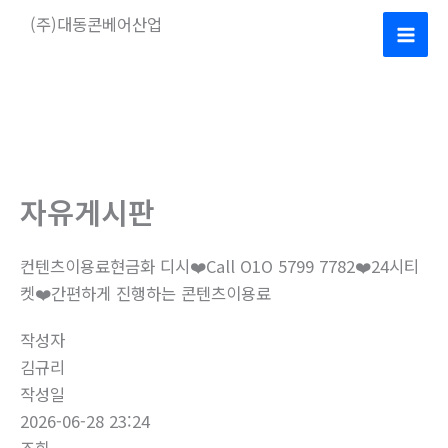
콘
(주)대동콘베어산업
텐
Mai
츠
로
Men
건
너
뛰
기
자유게시판
컨텐츠이용료현금화 디시❤️Call O1O 5799 7782❤️24시티
켓❤️간편하게 진행하는 콘텐츠이용료
작성자
김규리
작성일
2026-06-28 23:24