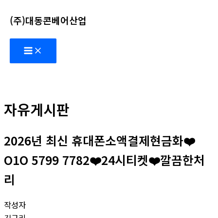
콘
(주)대동콘베어산업
텐
츠
Main
로
Menu
건
너
뛰
기
자유게시판
2026년 최신 휴대폰소액결제현금화❤️
O1O 5799 7782❤️24시티켓❤️깔끔한처
리
작성자