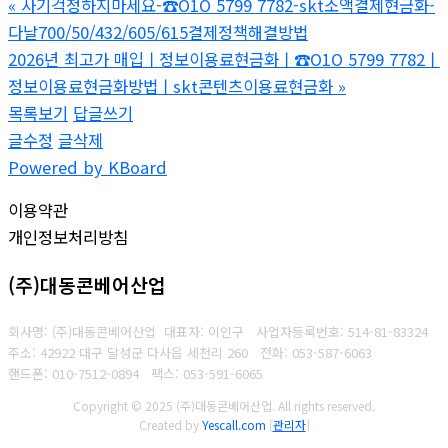
«
사기걱정하지마세요-☎O1O 5799 7782-skt소액결제현금화-
다날700/50/432/605/615결제정책해결방법
2026년 최고가 매입ㅣ정보이용료현금화ㅣ☎O1O 5799 7782ㅣ
정보이용료현금화방법ㅣskt콘텐츠이용료현금화
»
목록보기
답글쓰기
글수정
글삭제
Powered by KBoard
이용약관
개인정보처리방침
(주)대동콘베어산업
회사명: (주)대동콘베어산업 대표자: 이인구
사업자등록번호: 514-81-83324
주소: 42922 대구 달성군 다사읍 세천리 260
전화: 053-587-6063
핸드폰: 010-7512-0894
팩스: 053-591-6065
Copyright © 2025 (주)대동콘베어산업. All rights reserved.
Created by
Yescall.com
[
관리자
]