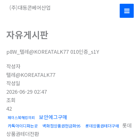
콘
(주)대동콘베어산업
텐
Mai
츠
로
Men
자유게시판
건
너
p8W_텔레@KOREATALK77 010인증_s1Y
뛰
기
작성자
텔레@KOREATALK77
작성일
2026-06-29 02:47
조회
42
보안에그구매
페이스북해킹의뢰
롯데
카톡아이디파는곳
백화점상품권현금화95
롯데상품권테더구매
상품권테더전환