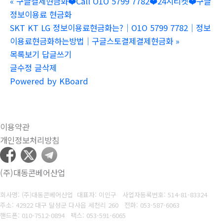
«
구글결제현금화❤️Call O1O 5799 7782❤️24시티켓❤️구글
정보이용료 현금화
SKT KT LG 정보이용료현금화는?｜O1O 5799 7782｜정보
이용료현금화하는방법｜구글스토결제결제현금화
»
목록보기
답글쓰기
글수정
글삭제
Powered by KBoard
이용약관
개인정보처리방침
(주)대동콘베어산업
회사명: (주)대동콘베어산업 대표자: 이인구
사업자등록번호: 514-81-83324
주소: 42922 대구 달성군 다사읍 세천리 260
전화: 053-587-6063
핸드폰: 010-7512-0894
팩스: 053-591-6065