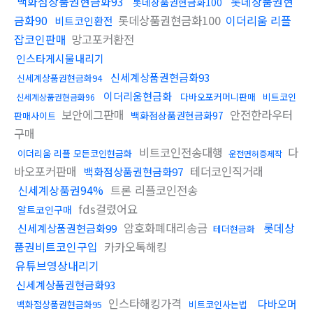
백화점상품권현금화93
롯데상품권현
롯데상품권현금화100
금화90
롯데상품권현금화100
이더리움 리플
비트코인환전
잡코인판매
망고포커환전
인스타게시물내리기
신세계상품권현금화93
신세계상품권현금화94
이더리움현금화
다바오포커머니판매
비트코인
신세계상품권현금화96
보안에그판매
안전한라우터
백화점상품권현금화97
판매사이트
구매
비트코인전송대행
다
이더리움 리플 모든코인현금화
운전면허증제작
바오포커판매
테더코인직거래
백화점상품권현금화97
신세계상품권94%
트론 리플코인전송
fds걸렸어요
알트코인구매
암호화폐대리송금
롯데상
신세계상품권현금화99
테더현금화
품권비트코인구입
카카오톡해킹
유튜브영상내리기
신세계상품권현금화93
인스타해킹가격
다바오머
백화점상품권현금화95
비트코인사는법