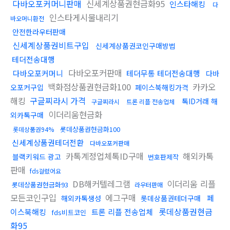
다바오포커머니판매
신세계상품권현금화95
인스타해킹
다
인스타게시물내리기
바오머니환전
안전한라우터판매
신세계상품권비트구입
신세계상품권코인구매방법
테더전송대행
다바오포커판매
다바오포커머니
테더무통 테더전송대행
다바
백화점상품권현금화100
카카오
오포커구입
페이스북해킹가격
해킹
구글찌라시 가격
톡ID거래 해
구글찌라시
트론 리플 전송업체
이더리움현금화
외카톡구매
롯데상품권현금화100
롯데상품권94%
신세계상품권테더전환
다바오포커판매
카톡계정업체톡ID구매
해외카톡
블랙키워드 광고
번호판제작
판매
fds걸렸어요
DB해커텔레그램
이더리움 리플
롯데상품권현금화93
라우터판매
모든코인구입
에그구매
페
해외카톡생성
롯데상품권테더구매
롯데상품권현금
이스북해킹
트론 리플 전송업체
fds비트코인
화95