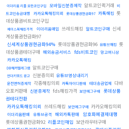
알트코인퀵거래
모바일신분증제작
비
이더리움 리플 모든코인구입
롯
카톡해킹
카카오톡해킹의뢰
트코인송금대행
롯데상품권현금화97
데상품권비트코인구입
쓰레드해킹
신세
알트코인구매
이더리움매입
페이스북해킹가격
계상품권현금화97
신세계상품권현금화94%
롯데상품권현금화96
롯
유튜브해킹
데상품권테더구매
fds비트코인
해외송금서비스
망고머니상
카카오톡해킹
알트코인구매
DB해커텔레그램
신분증의뢰
유튜브영상내리기
언더키워드 광고
각종해킹의뢰
다바
테더송금업체
운전면허증제작
카톡아이디판매
오포커판매
fds해킹가격
롯데상품
신분증제작
보안에그구매
권테더전환
카카오톡해킹의뢰
쓰레드해킹
카카오해킹의뢰
보안에그구매
암호화폐결제대행
해외카톡판매
이더리움판매
유튜브공격
롯데상품권현금화92
리플코인매입
보안라우터구매