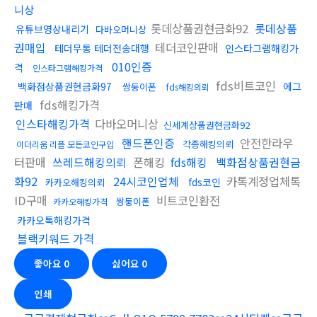
니상
롯데상품권현금화92
롯데상품
유튜브영상내리기
다바오머니상
권매입
테더코인판매
테더무통 테더전송대행
인스타그램해킹가
010인증
격
인스타그램해킹가격
fds비트코인
백화점상품권현금화97
에그
쌍둥이폰
fds해킹의뢰
fds해킹가격
판매
인스타해킹가격
다바오머니상
신세계상품권현금화92
핸드폰인증
안전한라우
각종해킹의뢰
이더리움 리플 모든코인구입
터판매
쓰레드해킹의뢰
폰해킹
fds해킹
백화점상품권현금
화92
24시코인업체
카톡계정업체톡
fds코인
카카오해킹의뢰
ID구매
비트코인환전
쌍둥이폰
카카오해킹가격
카카오톡해킹가격
블랙키워드 가격
좋아요
0
싫어요
0
인쇄