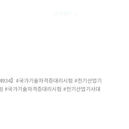
품갤러리
온라인문의
고객센터
오시는길
65-4934】#국가기술자격증대리시험 #전기산업기
험 #국가기술자격증대리시험 #전기산업기사대