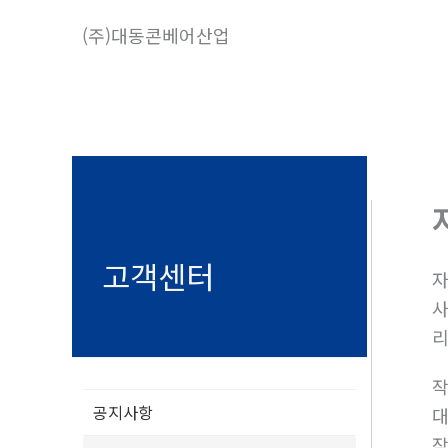
콘
(주)대동콘베어산업
텐
츠
로
건
너
뛰
기
고객센터
자
사
리
공지사항
대