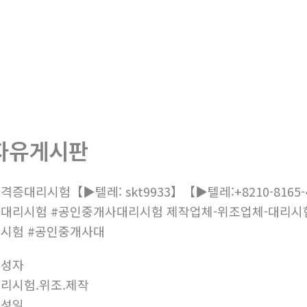
회사소개
제품소개
부
자유게시판
격증대리시험【▶텔레: skt9933】【▶텔레:+8210-81
대리시험 #공인중개사대리시험 제작업체-위조업체-대리시
시험 #공인중개사대
작성자
리시험.위조.제작
작성일