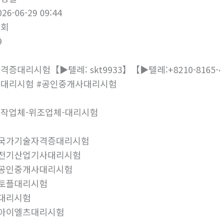
026-06-29 09:44
조회
9
격증대리시험【▶텔레: skt9933】【▶텔레:+8210-81
대리시험 #공인중개사대리시험
작업체-위조업체-대리시험
#국가기술자격증대리시험
#전기산업기사대리시험
#공인중개사대리시험
#토플대리시험
대리시험
#아이엘츠대리시험