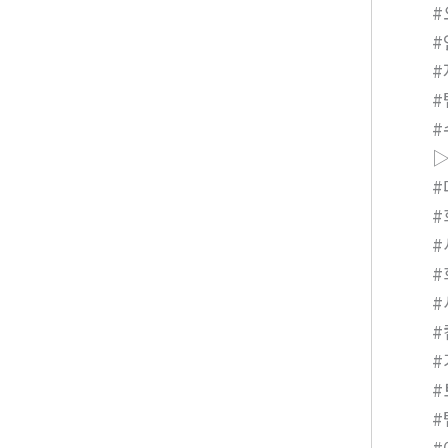
▷
#
#
#