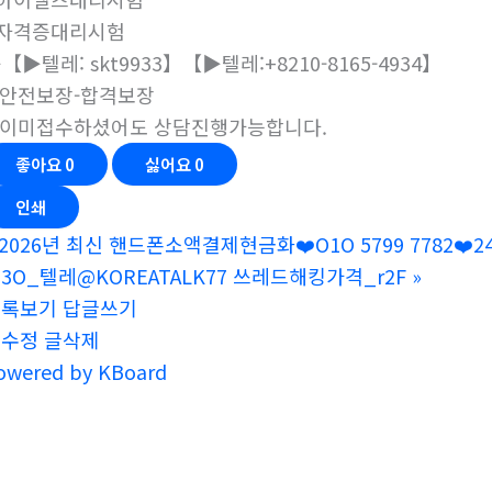
#자격증대리시험
【▶텔레: skt9933】【▶텔레:+8210-8165-4934】
안전보장-합격보장
이미접수하셨어도 상담진행가능합니다.
좋아요
0
싫어요
0
인쇄
2026년 최신 핸드폰소액결제현금화❤️O1O 5799 7782❤
3O_텔레@KOREATALK77 쓰레드해킹가격_r2F
»
목록보기
답글쓰기
글수정
글삭제
owered by KBoard