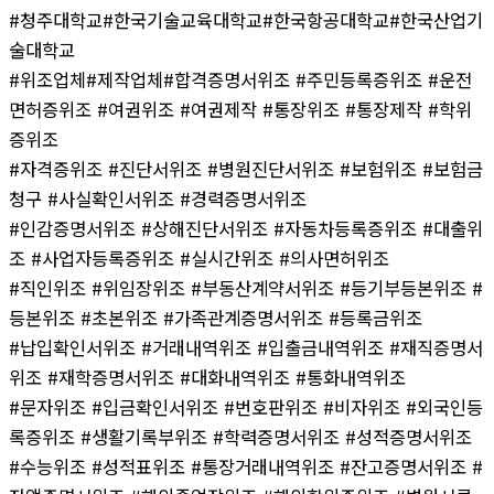
#청주대학교#한국기술교육대학교#한국항공대학교#한국산업기
술대학교
#위조업체#제작업체#합격증명서위조 #주민등록증위조 #운전
면허증위조 #여권위조 #여권제작 #통장위조 #통장제작 #학위
증위조
#자격증위조 #진단서위조 #병원진단서위조 #보험위조 #보험금
청구 #사실확인서위조 #경력증명서위조
#인감증명서위조 #상해진단서위조 #자동차등록증위조 #대출위
조 #사업자등록증위조 #실시간위조 #의사면허위조
#직인위조 #위임장위조 #부동산계약서위조 #등기부등본위조 #
등본위조 #초본위조 #가족관계증명서위조 #등록금위조
#납입확인서위조 #거래내역위조 #입출금내역위조 #재직증명서
위조 #재학증명서위조 #대화내역위조 #통화내역위조
#문자위조 #입금확인서위조 #번호판위조 #비자위조 #외국인등
록증위조 #생활기록부위조 #학력증명서위조 #성적증명서위조
#수능위조 #성적표위조 #통장거래내역위조 #잔고증명서위조 #