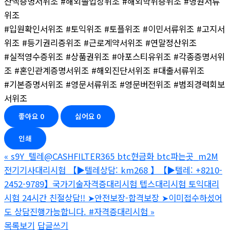
잔액증명서위조 #해외졸업장위조 #해외학위증위조 #병원서류
위조
#입원확인서위조 #토익위조 #토플위조 #이민서류위조 #고지서
위조 #등기권리증위조 #근로계약서위조 #연말정산위조
#실적영수증위조 #상품권위조 #아포스티유위조 #각종증명서위
조 #혼인관계증명서위조 #해외진단서위조 #대출서류위조
#기본증명서위조 #영문서류위조 #영문버전위조 #범죄경력회보
서위조
좋아요
0
싫어요
0
인쇄
«
s9Y_텔레@CASHFILTER365 btc현금화 btc파는곳_m2M
전기기사대리시험 【▶텔레상담: km268 】【▶텔레: +8210-
2452-9789】국가기술자격증대리시험 텝스대리시험 토익대리
시험 24시간 친절상담!! ➤안전보장-합격보장 ➤이미접수하셨어
도 상담진행가능합니다. #자격증대리시험
»
목록보기
답글쓰기