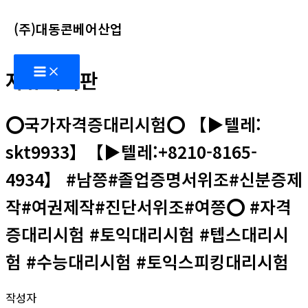
콘
(주)대동콘베어산업
텐
츠
Main
로
자유게시판
Menu
건
너
⭕️국가자격증대리시험⭕️ 【▶텔레:
뛰
기
skt9933】【▶텔레:+8210-8165-
4934】 #남쯩#졸업증명서위조#신분증제
작#여권제작#진단서위조#여쯩⭕️ #자격
증대리시험 #토익대리시험 #텝스대리시
험 #수능대리시험 #토익스피킹대리시험
작성자