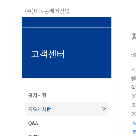
콘
(주)대동콘베어산업
텐
츠
로
건
너
고객센터
v
뛰
기
텔
공지사항
2
자유게시판
2
Q&A
리