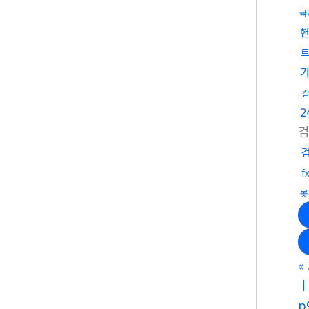
국
트
컬
롯
«
p