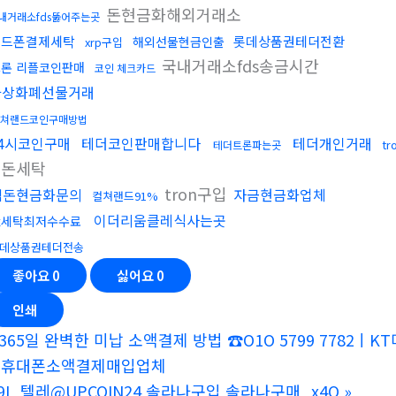
돈현금화해외거래소
내거래소fds뚫어주는곳
핸드폰결제세탁
롯데상품권테더전환
해외선물현금인출
xrp구입
국내거래소fds송금시간
론 리플코인판매
코인 체크카드
가상화폐선물거래
쳐랜드코인구매방법
24시코인구매
테더코인판매합니다
테더개인거래
t
테더트론파는곳
검돈세탁
tron구입
검돈현금화문의
자금현금화업체
컬쳐랜드91%
이더리움클레식사는곳
fx세탁최저수수료
데상품권테더전송
좋아요
0
싫어요
0
인쇄
365일 완벽한 미납 소액결제 방법 ☎O1O 5799 778
ㅣ휴대폰소액결제매입업체
9I_텔레@UPCOIN24 솔라나구입 솔라나구매_x4O
»