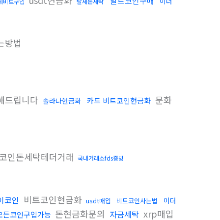
usdt현금화
알트코인구매
이더
제비트구입
탈세돈세탁
는방법
해드립니다
문화
카드 비트코인현금화
솔라나현금화
코인돈세탁테더거래
국내거래소fds증빙
비트코인현금화
이코인
이더
usdt매입
비트코인사는법
돈현금화문의
xrp매입
자금세탁
모든코인구입가능