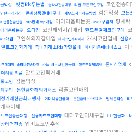
코인전송
빗썸fds푸는법
자금믹싱
리플 모든코인구입
솔라나전송대행
검돈믹싱
모든
문화상품권테더구매
코인현금직거래
세무조사피하는방법
이더리움파는곳
핑세탁
usdc구입처
xrp판매 xrp매입
외선물현금인출
코인해외지갑매입
코
오다집
핸드폰결제코인구매
이더리움파는곳
코인해외지갑매입
24시코인업체
신용
sdc매입
테더코인계좌이체
이
알트코인퀵거래
국내거래소fds막혔을때
이더리움메타마스크
법
x
돈믹싱업체
카드 비트코인현금화
tc구매대행
솔라나전송대행
핸드폰결제85%
알트코인퀵거래
이더리움 리플
검돈믹싱
무통코인
리플코인매입
돈현금화해외거래소
블테구입
재정거래현금화대행사
이더리움현금화
탈세돈믹싱
비
돈현금화수수료최저
인계좌이체
테더코인이체구입
비트코인송금대행
신용카드코인대행
btc현금화
업비트코인추적
문상테더전송