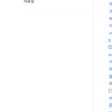
자료실
해
u
입
b