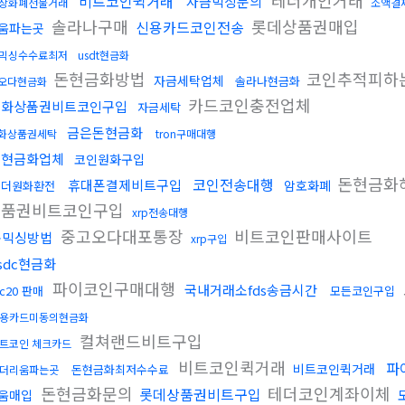
테더개인거래
비트코인퀵거래
자금믹싱문의
상화폐선물거래
소액결
솔라나구매
롯데상품권매입
신용카드코인전송
움파는곳
믹싱수수료최저
usdt현금화
돈현금화방법
코인추적피하
자금세탁업체
솔라나현금화
오다현금화
카드코인충전업체
문화상품권비트코인구입
자금세탁
금은돈현금화
화상품권세탁
tron구매대행
돈현금화업체
코인원화구입
돈현금화
코인전송대행
휴대폰결제비트구입
암호화폐
테더원화환전
상품권비트코인구입
xrp전송대행
중고오다대포통장
비트코인판매사이트
돈믹싱방법
xrp구입
sdc현금화
파이코인구매대행
국내거래소fds송금시간
rc20 판매
모든코인구입
용카드미동의현금화
컬쳐랜드비트구입
트코인 체크카드
비트코인퀵거래
파
비트코인퀵거래
돈현금화최저수수료
더리움파는곳
돈현금화문의
테더코인계좌이체
롯데상품권비트구입
움매입