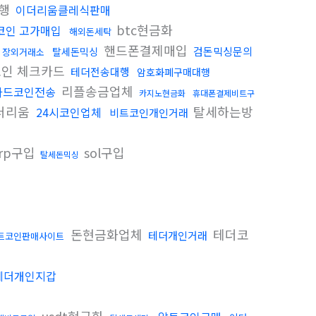
대행
이더리움클레식판매
btc현금화
코인 고가매입
해외돈세탁
핸드폰결제매입
검돈믹싱문의
탈세돈믹싱
장외거래소
인 체크카드
테더전송대행
암호화폐구매대행
리플송금업체
카드코인전송
카지노현금화
휴대폰결제비트구
더리움
탈세하는방
24시코인업체
비트코인개인거래
rp구입
sol구입
탈세돈믹싱
돈현금화업체
테더코
테더개인거래
트코인판매사이트
테더개인지갑