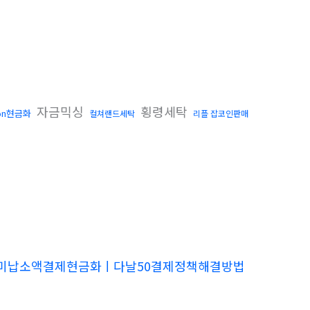
자금믹싱
횡령세탁
ron현금화
컬쳐랜드세탁
리플 잡코인판매
2ㅣKT미납소액결제현금화ㅣ다날50결제정책해결방법