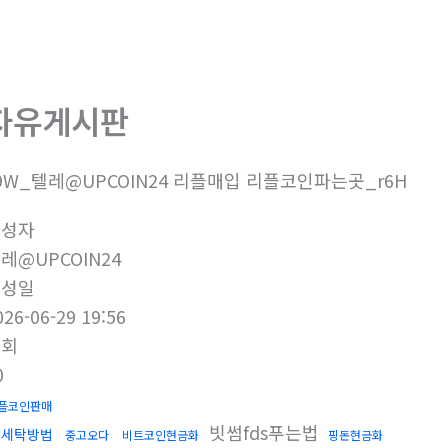
회사소개
제품소개
부
자유게시판
9W_텔레@UPCOIN24 리플매입 리플코인파는곳_r6H
작성자
레@UPCOIN24
작성일
026-06-29 19:56
조회
0
플코인판매
빗썸fds푸는법
돈세탁방법
중고오다
비트코인현금화
핑돈현금화