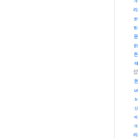
가
리
돈
핑
문
u
t
신
비
이
리