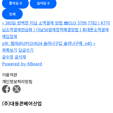
좋아요
0
싫어요
0
인쇄
«
365일 완벽한 미납 소액결제 방법 ☎O1O 5799 7782ㅣKT미
납소액결제현금화ㅣ다날50결제정책해결방법ㅣ휴대폰소액결제
매입업체
p9I_텔레@UPCOIN24 솔라나구입 솔라나구매_x4O
»
목록보기
답글쓰기
글수정
글삭제
Powered by KBoard
이용약관
개인정보처리방침
(주)대동콘베어산업