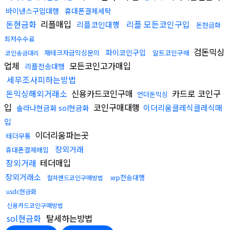
바이낸스구입대행
휴대폰결제세탁
돈현금화
리플매입
리플 모든코인구입
리플코인대행
돈현금화
최저수수료
검돈믹싱
파이코인구입
재테크자금믹싱문의
알트코인구매
코인송금대리
업체
모든코인고가매입
리플전송대행
세무조사피하는방법
돈믹싱해외거래소
신용카드코인구매
카드로 코인구
언더돈믹싱
입
코인구매대행
이더리움클레식클레식매
솔라나현금화 sol현금화
입
이더리움파는곳
테더무통
장외거래
휴대폰결제매입
장외거래
테더매입
장외거래소
xrp전송대행
컬쳐랜드코인구매방법
usdc현금화
신용카드코인구매방법
sol현금화
탈세하는방법