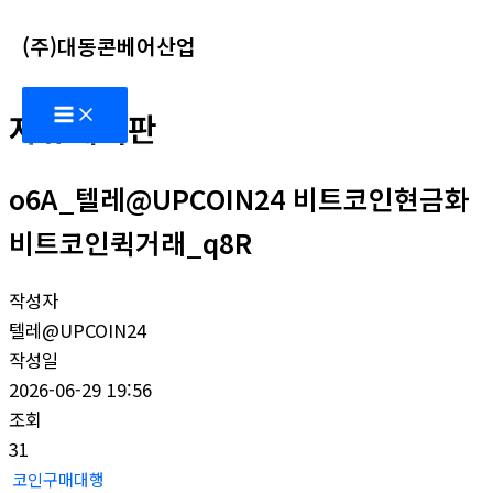
콘
(주)대동콘베어산업
텐
츠
Main
로
자유게시판
Menu
건
너
o6A_텔레@UPCOIN24 비트코인현금화
뛰
기
비트코인퀵거래_q8R
작성자
텔레@UPCOIN24
작성일
2026-06-29 19:56
조회
31
코인구매대행