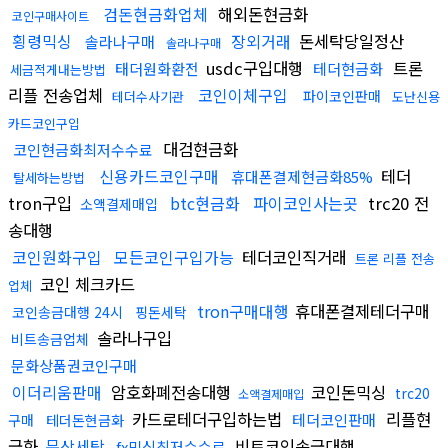
검돈현금화업체
해외돈현금화
코인구매사이트
횡령믹싱
장외거래
돈세탁당일정산
솔라나구매
솔라나구매
usdc구입대행
트론
태더원화환전
테더현금화
세금적게내는방법
리플 전송업체
코인이체구입
파이코인판매
테더수사기관
도난신용
카드코인구입
대검현금화
코인현금화최저수수료
신용카드코인구매
테더
휴대폰결제현금화85%
탈세하는방법
tron구입
btc현금화
파이코인사는곳
trc20 전
소액결제매입
송대행
코인원화구입
모든코인구입가능
테더코인직거래
트론 리플 전송
코인 체크카드
업체
tron구매대행
휴대폰결제테더구매
코인송금대행 24시
핑돈세탁
솔라나구입
비트송금업체
문화상품권코인구매
이더리움판매
암호화폐전송대행
코인돈믹싱
trc20
소액결제매입
카드로테더구입하는법
리플현
테더코인판매
구매
테더돈현금화
금화
문상세탁
비트코인송금대행
fx믹싱최저수수료