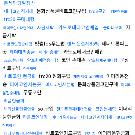
돈세탁당일정산
문화상품권비트코인구입
테더코인직거래
tron구입
검돈현금화
trc20 구매대행
카드로테더코인매입
자
자금세탁
솔라나구매
테더코인비대면거래
금세탁
빗썸fds푸는법
핸드폰결제85%
테더트론파는
비트코인전송대행
곳
카드로테더코인매입
테더대리송금
이더리움매입
코인 손대손
문상
암호화폐전송대행
usdc현금화
암호화폐구매대행
비트구입
검돈세탁
비트코인 현금화
trc20 원화구입
이더리움전
개인지갑 고가매입
송
파이코인사는곳
문화상품권코인구매
비트코인사는법
이더리
무통코인
움전송대행
리플현금화
sol구입
이더리
코인돈세탁
해외선물현금인출
핸드폰결제테더전환
움현금화
리플코인대행
테더코인계좌이체
이더리움사는곳
테더코인추
척피하기
비트코인카드구입
이더리움현금화
테더무통테더전송대행
환치기