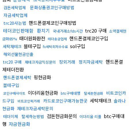
문화상품권코인구매방법
검돈세탁업체
자금세탁업체
핸드폰결제코인구매방법
trc20사는법
테더코인판매함
환치기
trc20 구매
국내거래소fds시간
소액결제현
태더원화환전
핸드폰결제코인구입
금화85%
테더송금업체
블테구입
sol구입
세탁재테크
fx세탁최저수수료
해외선물현금인출
핸드폰결
장외거래
정치자금세탁
trc20 구매
재테크자금믹싱문의
제테더전환
핑현금화
핸드폰결제세탁
블테구입
이더리움현금화
비트코인카
btc구매대행
코인구매사이트
탈세돈현금화
세탁재테크
드구입
카드로코인구매가능한곳
솔라나
비트코인퀵거래
현금화
재테크자금세탁문의
검돈현금화문의
btc구매대
테더이체
탈세하는방법
이더리움 리플
행
자금현금화