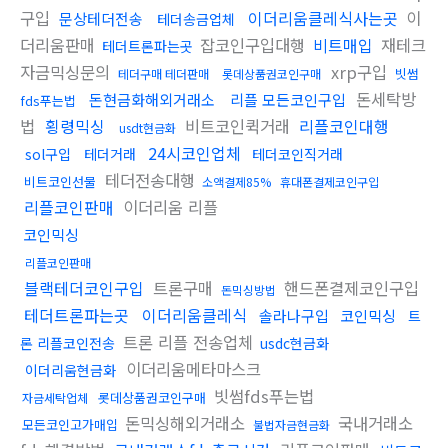
구입
이더리움클레식사는곳
이
문상테더전송
테더송금업체
더리움판매
잡코인구입대행
비트매입
재테크
테더트론파는곳
자금믹싱문의
xrp구입
빗썸
테더구매 테더판매
롯데상품권코인구매
돈세탁방
돈현금화해외거래소
리플 모든코인구입
fds푸는법
법
횡령믹싱
비트코인퀵거래
리플코인대행
usdt현금화
24시코인업체
sol구입
테더거래
테더코인직거래
테더전송대행
비트코인선물
소액결제85%
휴대폰결제코인구입
리플코인판매
이더리움 리플
코인믹싱
리플코인판매
블랙테더코인구입
트론구매
핸드폰결제코인구입
돈믹싱방법
테더트론파는곳
이더리움클레식
솔라나구입
코인믹싱
트
트론 리플 전송업체
론 리플코인전송
usdc현금화
이더리움메타마스크
이더리움현금화
빗썸fds푸는법
롯데상품권코인구매
자금세탁업체
돈믹싱해외거래소
국내거래소
모든코인고가매입
불법자금현금화