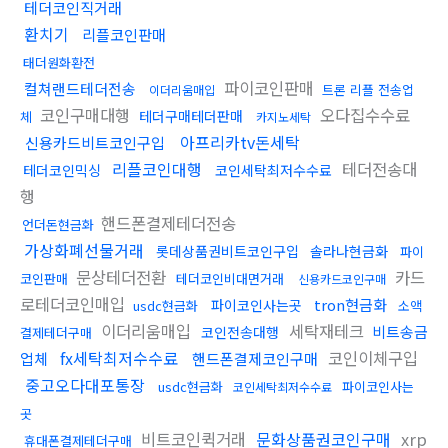
테더코인직거래
환치기
리플코인판매
태더원화환전
파이코인판매
컬쳐랜드테더전송
트론 리플 전송업
이더리움매입
코인구매대행
오다집수수료
테더구매테더판매
체
카지노세탁
아프리카tv돈세탁
신용카드비트코인구입
리플코인대행
테더전송대
테더코인믹싱
코인세탁최저수수료
행
핸드폰결제테더전송
언더돈현금화
가상화폐선물거래
롯데상품권비트코인구입
솔라나현금화
파이
문상테더전환
카드
코인판매
테더코인비대면거래
신용카드코인구매
로테더코인매입
tron현금화
파이코인사는곳
usdc현금화
소액
이더리움매입
세탁재테크
비트송금
코인전송대행
결제테더구매
fx세탁최저수수료
코인이체구입
업체
핸드폰결제코인구매
중고오다대포통장
usdc현금화
파이코인사는
코인세탁최저수수료
곳
비트코인퀵거래
문화상품권코인구매
xrp
휴대폰결제테더구매