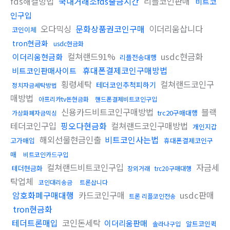
fds해결방법
국내거래소fds출금시간
리플코인판매
비트코
인구입
오다믹싱
문화상품권코인구매
이더리움삽니다
코인이체
tron현금화
usdc현금화
컬쳐랜드91%
usdc현금화
이더리움현금화
리플전송대행
휴대폰결제코인구매방법
비트코인판매사이트
횡령세탁
컬쳐랜드코인구
테더코인추척피하기
정치자금세탁방법
매방법
아프리카tv돈현금화
핸드폰결제비트코인구입
신용카드비트코인구매방법
블랙
trc20구매대행
가상화폐자금믹싱
테더코인구입
핑오다현금화
컬쳐랜드코인구매방법
개인지갑
해외선물현금인출
비트코인사는법
고가매입
휴대폰결제코인구
매
비트코인카드구입
컬쳐랜드비트코인구입
자금세
테더현금화
장외거래
trc20구매대행
탁업체
코인대리송금
트론삽니다
암호화폐구매대행
카드코인구매
usdc판매
트론 리플코인전송
tron현금화
테더트론매입
코인돈세탁
이더리움판매
알트코인퀵
솔라나구입