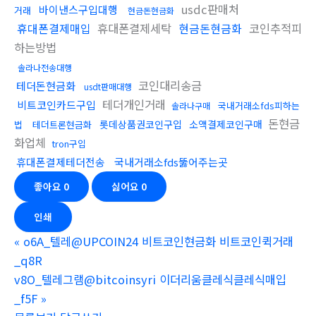
usdc판매처
바이낸스구입대행
거래
현금돈현금화
휴대폰결제매입
휴대폰결제세탁
현금돈현금화
코인추적피
하는방법
솔라나전송대행
코인대리송금
테더돈현금화
usdt판매대행
테더개인거래
비트코인카드구입
국내거래소fds피하는
솔라나구매
돈현금
롯데상품권코인구입
소액결제코인구매
법
테더트론현금화
화업체
tron구입
휴대폰결제테더전송
국내거래소fds뚫어주는곳
좋아요
0
싫어요
0
인쇄
«
o6A_텔레@UPCOIN24 비트코인현금화 비트코인퀵거래
_q8R
v8O_텔레그램@bitcoinsyri 이더리움클레식클레식매입
_f5F
»