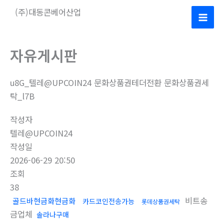
콘
(주)대동콘베어산업
텐
Mai
츠
로
Men
자유게시판
건
너
u8G_텔레@UPCOIN24 문화상품권테더전환 문화상품권세
뛰
탁_l7B
기
작성자
텔레@UPCOIN24
작성일
2026-06-29 20:50
조회
38
비트송
골드바현금화현금화
카드코인전송가능
롯데상품권세탁
금업체
솔라나구매