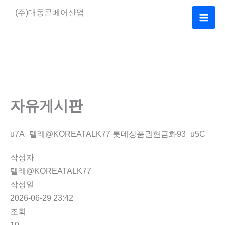
콘
(주)대동콘베어산업
텐
Mai
츠
로
Men
건
너
뛰
기
자유게시판
u7A_텔레@KOREATALK77 롯데상품권현금화93_u5C
작성자
텔레@KOREATALK77
작성일
2026-06-29 23:42
조회