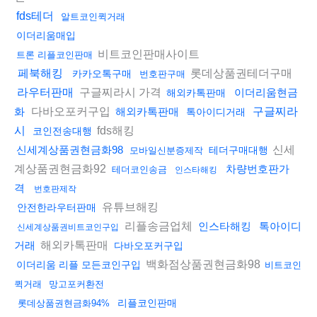
fds테더
알트코인퀵거래
이더리움매입
비트코인판매사이트
트론 리플코인판매
롯데상품권테더구매
페북해킹
카카오톡구매
번호판구매
구글찌라시 가격
라우터판매
이더리움현금
해외카톡판매
다바오포커구입
화
해외카톡판매
구글찌라
톡아이디거래
fds해킹
시
코인전송대행
신세
신세계상품권현금화98
테더구매대행
모바일신분증제작
계상품권현금화92
차량번호판가
테더코인송금
인스타해킹
격
번호판제작
유튜브해킹
안전한라우터판매
리플송금업체
인스타해킹
톡아이디
신세계상품권비트코인구입
해외카톡판매
거래
다바오포커구입
백화점상품권현금화98
이더리움 리플 모든코인구입
비트코인
퀵거래
망고포커환전
리플코인판매
롯데상품권현금화94%