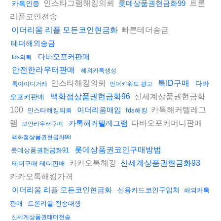
인스타그램해킹의뢰
트론
롯데상품권현금화99
카톡인증
리플코인전송
빠른테더송금
이더리움 리플 모든코인현금화
테더해외송금
다바오포커판매
fds의뢰
안전한라우터판매
해외카톡생성
인스타해킹의뢰
톡ID구매
다바
톡아이디거래
언더키워드 광고
신세계상품권현금화
백화점상품권현금화96
오포커판매
100
카톡해커텔레그
이더리움매입
인스타해킹의뢰
fds해킹
램
다바오포커머니판매
카톡해커텔레그램
보안라우터구매
백화점상품권현금화98
롯데상품권코인구매방법
롯데상품권현금화91
카카오톡해킹
신세계상품권현금화93
테더구매 테더판매
카카오톡해킹가격
이더리움 리플 모든코인현금화
신용카드코인구입처
해외카톡
판매
트론리플 전송대행
신세계상품권테더전송