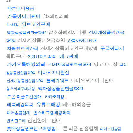
19
빠른테더송금
fds해킹의뢰
카톡아이디판매
알트코인구매
fds해킹
암호화폐결제대행
신세계상품권현금
백화점상품권현금화97
신세계상품권현금화91
화96
카톡아이디판매
신세계상품권코인구매방법
차량번호판가격
구글찌라시
톡ID구매
에그판매
언더키워드 의뢰
망고머니상
카카오톡해킹의뢰
신세계상품권현금화94
백화
다바오머니환전
점상품권현금화93
다바오포커머니판매
블랙키워드
신세계상품권현금화93
백화점상품권현금화99
암호화폐구매대행
트론 리플코인판매
카카오해킹
테더해외송금
페북해킹의뢰
유튜브해킹
인스타그램해킹의뢰
테더송금업체
안전한에그판매
번호판구매
트론 리플 전송업체
롯데상품권코인구매방법
테더코인송금