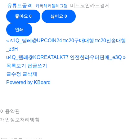
비트코인카드결제
유튜브공격
카톡해커텔레그램
좋아요
0
싫어요
0
인쇄
«
s1Q_텔레@UPCOIN24 trc20구매대행 trc20전송대행
_z3H
u4Q_텔레@KOREATALK77 안전한라우터판매_e3Q
»
목록보기
답글쓰기
글수정
글삭제
Powered by KBoard
이용약관
개인정보처리방침