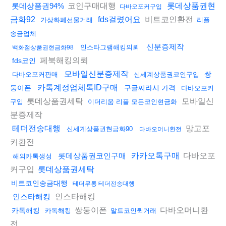
코인구매대행
롯데상품권94%
롯데상품권현
다바오포커구입
비트코인환전
금화92
fds걸렸어요
가상화폐선물거래
리플
송금업체
신분증제작
인스타그램해킹의뢰
백화점상품권현금화98
페북해킹의뢰
fds코인
모바일신분증제작
쌍
다바오포커판매
신세계상품권코인구입
카톡계정업체톡ID구매
둥이폰
구글찌라시 가격
다바오포커
롯데상품권세탁
모바일신
구입
이더리움 리플 모든코인현금화
분증제작
망고포
테더전송대행
신세계상품권현금화90
다바오머니환전
커환전
다바오포
롯데상품권코인구매
카카오톡구매
해외카톡생성
커구입
롯데상품권세탁
비트코인송금대행
테더무통 테더전송대행
인스타해킹
인스타해킹
쌍둥이폰
다바오머니환
카톡해킹
카톡해킹
알트코인퀵거래
전