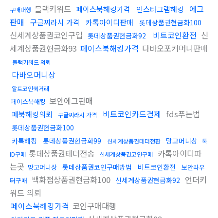
블랙키워드
에그
페이스북해킹가격
인스타그램해킹
구매대행
판매
구글찌라시 가격
카톡아이디판매
롯데상품권현금화100
신세계상품권코인구입
비트코인환전
신
롯데상품권현금화92
세계상품권현금화93
페이스북해킹가격
다바오포커머니판매
블랙키워드 의뢰
다바오머니상
알트코인퀵거래
보안에그판매
페이스북해킹
비트코인카드결제
fds푸는법
페북해킹의뢰
구글찌라시 가격
롯데상품권현금화100
카톡해킹
롯데상품권현금화99
망고머니상
신세계상품권테더전환
톡
롯데상품권테더전송
카톡아이디파
ID구매
신세계상품권코인구매
는곳
롯데상품권코인구매방법
비트코인환전
망고머니상
보안라우
백화점상품권현금화100
언더키
신세계상품권현금화92
터구매
워드 의뢰
페이스북해킹가격
코인구매대행