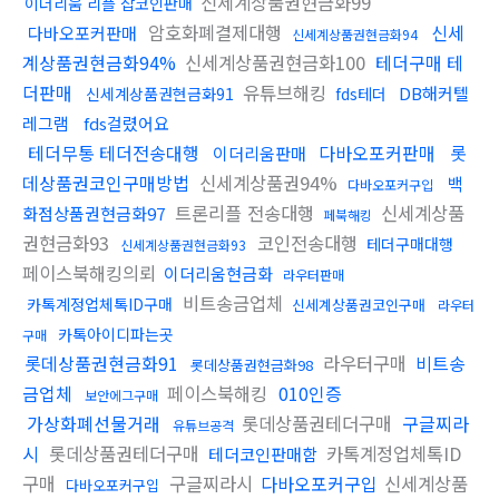
신세계상품권현금화99
이더리움 리플 잡코인판매
암호화폐결제대행
신세
다바오포커판매
신세계상품권현금화94
계상품권현금화94%
신세계상품권현금화100
테더구매 테
더판매
유튜브해킹
DB해커텔
신세계상품권현금화91
fds테더
레그램
fds걸렸어요
테더무통 테더전송대행
다바오포커판매
롯
이더리움판매
데상품권코인구매방법
신세계상품권94%
백
다바오포커구입
트론리플 전송대행
신세계상품
화점상품권현금화97
페북해킹
권현금화93
코인전송대행
테더구매대행
신세계상품권현금화93
페이스북해킹의뢰
이더리움현금화
라우터판매
비트송금업체
카톡계정업체톡ID구매
신세계상품권코인구매
라우터
카톡아이디파는곳
구매
롯데상품권현금화91
라우터구매
비트송
롯데상품권현금화98
금업체
페이스북해킹
010인증
보안에그구매
가상화폐선물거래
롯데상품권테더구매
구글찌라
유튜브공격
시
롯데상품권테더구매
카톡계정업체톡ID
테더코인판매함
구매
구글찌라시
다바오포커구입
신세계상품
다바오포커구입