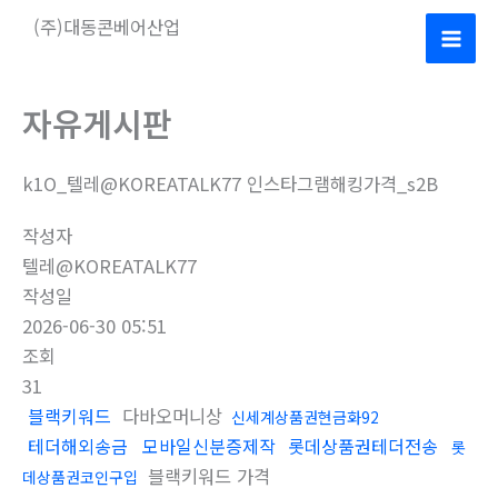
콘
(주)대동콘베어산업
텐
Mai
츠
로
Men
자유게시판
건
너
k1O_텔레@KOREATALK77 인스타그램해킹가격_s2B
뛰
기
작성자
텔레@KOREATALK77
작성일
2026-06-30 05:51
조회
31
블랙키워드
다바오머니상
신세계상품권현금화92
테더해외송금
모바일신분증제작
롯데상품권테더전송
롯
블랙키워드 가격
데상품권코인구입