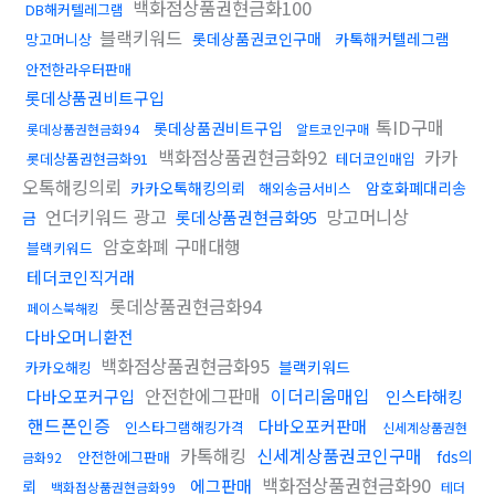
백화점상품권현금화100
DB해커텔레그램
블랙키워드
롯데상품권코인구매
카톡해커텔레그램
망고머니상
안전한라우터판매
롯데상품권비트구입
톡ID구매
롯데상품권비트구입
롯데상품권현금화94
알트코인구매
백화점상품권현금화92
카카
롯데상품권현금화91
테더코인매입
오톡해킹의뢰
카카오톡해킹의뢰
암호화폐대리송
해외송금서비스
언더키워드 광고
망고머니상
롯데상품권현금화95
금
암호화폐 구매대행
블랙키워드
테더코인직거래
롯데상품권현금화94
페이스북해킹
다바오머니환전
백화점상품권현금화95
블랙키워드
카카오해킹
안전한에그판매
이더리움매입
다바오포커구입
인스타해킹
핸드폰인증
다바오포커판매
인스타그램해킹가격
신세계상품권현
카톡해킹
신세계상품권코인구매
fds의
안전한에그판매
금화92
백화점상품권현금화90
에그판매
뢰
백화점상품권현금화99
테더