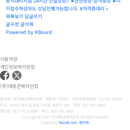
토익대리시험 24시간 친절상담!! ➤안전보장-합격보장 ➤이
미접수하셨어도 상담진행가능합니다. #자격증대리
»
목록보기
답글쓰기
글수정
글삭제
Powered by KBoard
이용약관
개인정보처리방침
(주)대동콘베어산업
회사명: (주)대동콘베어산업 대표자: 이인구
사업자등록번호: 514-81-83324
주소: 42922 대구 달성군 다사읍 세천리 260
전화: 053-587-6063
핸드폰: 010-7512-0894
팩스: 053-591-6065
Copyright © 2025 (주)대동콘베어산업. All rights reserved.
Created by
Yescall.com
[
관리자
]