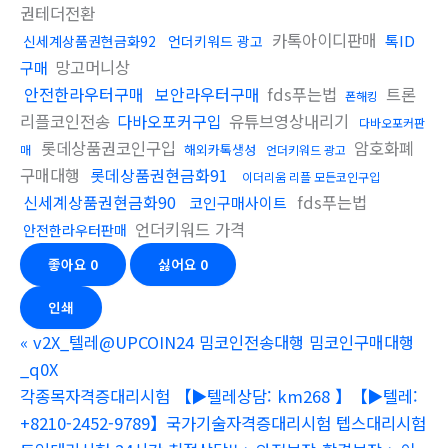
권테더전환
카톡아이디판매
톡ID
신세계상품권현금화92
언더키워드 광고
망고머니상
구매
안전한라우터구매
보안라우터구매
fds푸는법
트론
폰해킹
리플코인전송
다바오포커구입
유튜브영상내리기
다바오포커판
롯데상품권코인구입
암호화폐
해외카톡생성
매
언더키워드 광고
구매대행
롯데상품권현금화91
이더리움 리플 모든코인구입
신세계상품권현금화90
fds푸는법
코인구매사이트
언더키워드 가격
안전한라우터판매
좋아요
0
싫어요
0
인쇄
«
v2X_텔레@UPCOIN24 밈코인전송대행 밈코인구매대행
_q0X
각종목자격증대리시험 【▶텔레상담: km268 】【▶텔레:
+8210-2452-9789】국가기술자격증대리시험 텝스대리시험