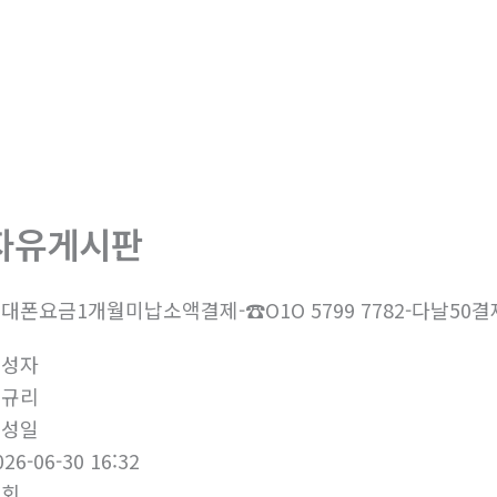
회사소개
제품소개
부
자유게시판
대폰요금1개월미납소액결제-☎O1O 5799 7782-다날5
작성자
김규리
작성일
026-06-30 16:32
조회