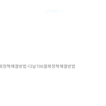
품갤러리
온라인문의
고객센터
오시는길
0결제정책해결방법-다날700결제정책해결방법