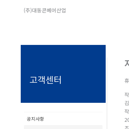
콘
(주)대동콘베어산업
텐
츠
로
건
너
뛰
기
고객센터
휴
공지사항
2