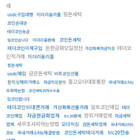
래
핑돈세탁
usdc구입대행
이더리움리플
코인손대손
테더코인송금
코인돈세탁
이더리움판매
밈코인삽니다
돈현금화당일정산
테더코
테더코인이체구입
가상화폐자금믹싱
인직거래
이더리움리플
핑돈세탁
금은돈세탁
usdc매입
비트코인선물
중고오다대포통장
돈믹싱해외거래소
자금믹싱문의
국내거래소fds
우회하는법
코인세탁최저수수료
밈코인팝니다
테더코인비대면거래
알트코인매입
가상화폐선물거래
테더
자금현금화업체
장외거래업체
코인매입
자금세탁
trc20판매
세무조사피하는방법
오다믹싱
업체
검돈세탁업체
국내거래소fds
trc20전송
코인돈세탁테더거래
국내거래소fds해결방법
증빙