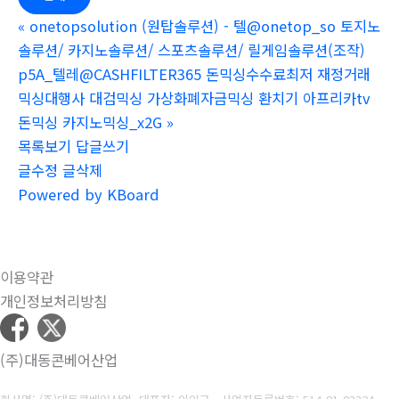
«
onetopsolution (원탑솔루션) - 텔@onetop_so 토지노
솔루션/ 카지노솔루션/ 스포츠솔루션/ 릴게임솔루션(조작)
p5A_텔레@CASHFILTER365 돈믹싱수수료최저 재정거래
믹싱대행사 대검믹싱 가상화폐자금믹싱 환치기 아프리카tv
돈믹싱 카지노믹싱_x2G
»
목록보기
답글쓰기
글수정
글삭제
Powered by KBoard
이용약관
개인정보처리방침
(주)대동콘베어산업