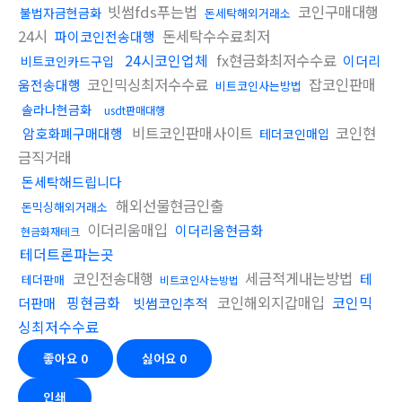
빗썸fds푸는법
코인구매대행
불법자금현금화
돈세탁해외거래소
24시
돈세탁수수료최저
파이코인전송대행
24시코인업체
fx현금화최저수수료
이더리
비트코인카드구입
코인믹싱최저수수료
잡코인판매
움전송대행
비트코인사는방법
솔라나현금화
usdt판매대행
비트코인판매사이트
코인현
암호화폐구매대행
테더코인매입
금직거래
돈세탁해드립니다
해외선물현금인출
돈믹싱해외거래소
이더리움매입
이더리움현금화
현금화재테크
테더트론파는곳
코인전송대행
세금적게내는방법
테
테더판매
비트코인사는방법
핑현금화
코인해외지갑매입
코인믹
더판매
빗썸코인추적
싱최저수수료
좋아요
0
싫어요
0
인쇄