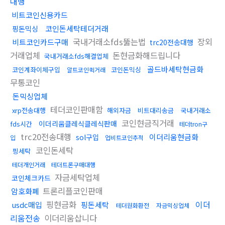
대행
비트코인신용카드
코인돈세탁테더거래
핑돈믹싱
국내거래소fds뚫는법
장외
비트코인카드구매
trc20전송대행
거래업체
돈현금화해드립니다
국내거래소fds해결업체
골드바세탁현금화
코인계좌이체구입
코인돈믹싱
알트코인퀵거래
무통코인
돈믹싱업체
테더코인판매함
xrp전송대행
해외자금
비트대리송금
국내거래소
코인현금직거래
이더리움클레식클레식판매
fds시간
테더tron구
trc20전송대행
이더리움현금화
sol구입
입
업비트코인추적
코인돈세탁
핑세탁
테더개인거래
테더트론구매대행
자금세탁업체
코인체크카드
트론리플코인판매
암호화폐
핑현금화
이더
usdc매입
핑돈세탁
테더원화환전
자금믹싱업체
리움전송
이더리움삽니다