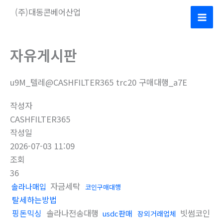
콘
(주)대동콘베어산업
텐
Mai
츠
로
Men
자유게시판
건
너
u9M_텔레@CASHFILTER365 trc20 구매대행_a7E
뛰
기
작성자
CASHFILTER365
작성일
2026-07-03 11:09
조회
36
자금세탁
솔라나매입
코인구매대행
탈세하는방법
핑돈믹싱
솔라나전송대행
빗썸코인
usdc판매
장외거래업체