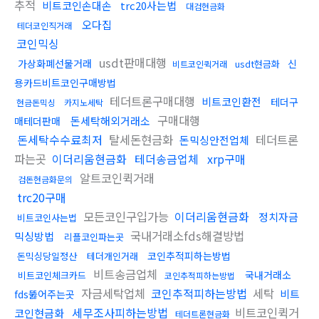
추적
비트코인손대손
trc20사는법
대검현금화
오다집
테더코인직거래
코인믹싱
usdt판매대행
가상화폐선물거래
신
usdt현금화
비트코인퀵거래
용카드비트코인구매방법
테더트론구매대행
비트코인환전
테더구
현금돈믹싱
카지노세탁
구매대행
돈세탁해외거래소
매테더판매
돈세탁수수료최저
탈세돈현금화
테더트론
돈믹싱안전업체
파는곳
이더리움현금화
테더송금업체
xrp구매
알트코인퀵거래
검돈현금화문의
trc20구매
모든코인구입가능
이더리움현금화
정치자금
비트코인사는법
국내거래소fds해결방법
믹싱방법
리플코인파는곳
코인추적피하는방법
돈믹싱당일정산
테더개인거래
비트송금업체
국내거래소
비트코인체크카드
코인추적피하는방법
자금세탁업체
코인추적피하는방법
세탁
비트
fds뚫어주는곳
세무조사피하는방법
비트코인퀵거
코인현금화
테더트론현금화