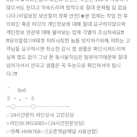
않으셔도 된다고 약속드리며 법적으로 절대 문제될 일 없습
니다.(비밀보장 보안철저 정확 안전)★본 업체는 작업 전 후
의뢰인 혹은 타깃의 개인정보에 대해 절대 요구하지않으며
개인정보 연관에 대해 물어보는 업체 각별히 조심하세요❗❗
❗❗유의할점:(여태껏 저희사칭한 놈들 방지하기위해 저희는 고
객님들 요구하시면 최소한 감시 앱 샘플은 확인시켜드리며
실제 앱도 없이 그냥 폰 동시움직임은 팀뷰어기때문에 절대
넘어가셔서 안되고 샘플은 꼭 두눈으로 확인하셔야 됩니
다.)❗❗
＾ 0o0
ミ ・ 。・ ミ
—○———○———————
✅24시간문의 라인상사 고민상담
⭐라인ID:MG5085⭐(24시간전문상담)
✅㉸톡:HVW768✅/(오픈챗@채널 사용안함)