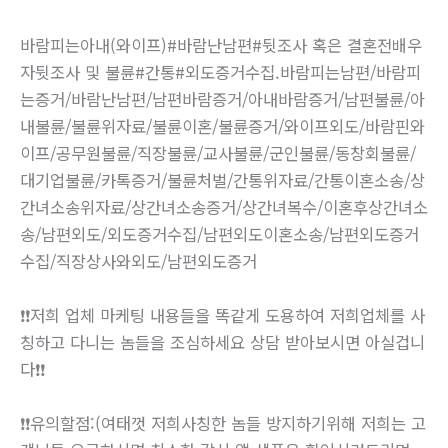
바람피는아내(와이프)#바람난남편#뒷조사 혹은 결혼전배우
자뒷조사 및 불륜#간통#외도증거수집.바람피는남편/바람피
는증거/바람난남편/남편바람증거/아내바람증거/남편불륜/아
내불륜/불륜위자료/불륜이혼/불륜증거/와이프외도/바람핀와
이프/공무원불륜/직장불륜/교사불륜/군인불륜/동창회불륜/
대기업불륜/카톡증거/불륜처벌/간통위자료/간통이혼소송/상
간녀소송위자료/상간녀소송증거/상간녀복수/이혼후상간녀소
송/남편외도/외도증거수집/남편외도이혼소송/남편외도증거
수집/직장상사와외도/남편외도증거
❗❗저희 업체 마케팅 내용들을 똑같게 도용하여 저희업체를 사
칭하고 다니는 놈들을 조심하세요 상담 받아보시면 아실겁니
다❗❗
❗❗유의할점:(여태껏 저희사칭한 놈들 방지하기위해 저희는 고