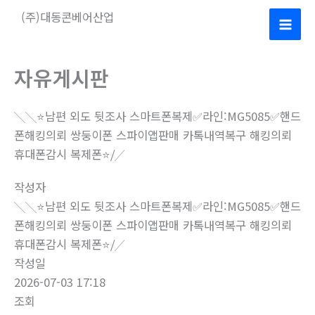
콘
(주)대동콘베어산업
텐
Mai
츠
로
Men
자유게시판
건
너
╲╲⭐️남편 외도 뒷조사 스마트폰복제✅라인:MG5085✅핸드
뛰
폰해킹의뢰 쌍둥이폰 스파이앱판매 카톡내역복구 해킹의뢰
기
휴대폰감시 복제폰⭐️⧸╱
작성자
╲╲⭐️남편 외도 뒷조사 스마트폰복제✅라인:MG5085✅핸드
폰해킹의뢰 쌍둥이폰 스파이앱판매 카톡내역복구 해킹의뢰
휴대폰감시 복제폰⭐️⧸╱
작성일
2026-07-03 17:18
조회