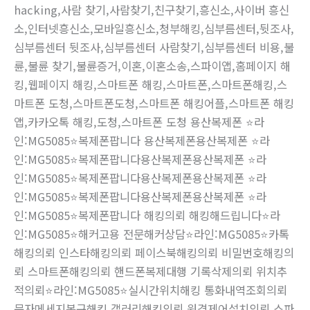
hacking,사람 찾기,사람찾기,친구찾기,흥신소,사이버 흥신
소,인터넷흥신소,모바일흥신소,청부해킹,심부름센터,뒷조사,
심부름센터 뒷조사,심부름센터 사람찾기,심부름센터 비용,불
륜,불륜 찾기,불륜증거,이혼,이혼소송,스파이앱,홈페이지 해
킹,웹페이지 해킹,스마트폰 해킹,스마트폰,스마트폰해킹,스
마트폰 도청,스마트폰도청,스마트폰 해킹어플,스마트폰 해킹
앱,카카오톡 해킹,도청,스마트폰 도청 용산복제폰 ⭐라
인:MG5085⭐복제폰팝니다 용산복제폰용산복제폰 ⭐라
인:MG5085⭐복제폰팝니다용산복제폰용산복제폰 ⭐라
인:MG5085⭐복제폰팝니다용산복제폰용산복제폰 ⭐라
인:MG5085⭐복제폰팝니다용산복제폰용산복제폰 ⭐라
인:MG5085⭐복제폰팝니다 해킹의뢰 해킹해드립니다⭐라
인:MG5085⭐해커고용 전문해커상담⭐라인:MG5085⭐카톡
해킹의뢰 인스타해킹의뢰 페이스북해킹의뢰 비밀번호해킹의
뢰 스마트폰해킹의뢰 핸드폰복제대행 기록삭제의뢰 위치추
적의뢰⭐라인:MG5085⭐실시간위치해킹 통화내역조회의뢰
문자메세지복구해킹 갤러리해킹의뢰 원격제어설치의뢰 스파