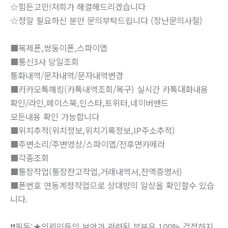
☆힘든고민!저희가 해결해드리겠습니다
☆정말 필요하신 분만 문의부탁드립니다 (장난문의사절)
■복제폰,쌍둥이폰,스파이앱
■통신3사 당일조회
통화내역/문자내역/문자내역변경
■카카오톡해킹(카톡내역조회/복구) 실시간 카톡대화내용
확인/라인,페이스북,인스타,트위터,네이버밴드
모든내용 확인 가능합니다
■위치추적(위치정보,위치기록정보,IP주소추적)
■주변소리/주변영상/스파이앱/전후면카메라
■각종조회
■통장작업(통장잔고작업,거래내역서,잔액증명서)
■폰번호 연동계정작업으로 상대방의 일상을 확인할수 있습
니다.
❗❗필독:★의뢰인들의 보안과 관련된 부분은 100% 걱정하지