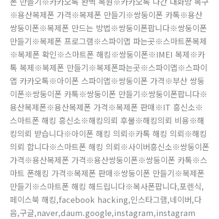
폰 만들기※카카오톡 완벽 복원※카카오톡 나간 대화방 복구
※용산복제폰 가격※복제폰 만들기※쌍둥이폰 카톡※용산
쌍둥이폰※복제폰 만드는 방법※쌍둥이폰팝니다※쌍둥이폰
만들기※복제폰 프로그램※스파이앱 파는곳※스마트폰복제
※복제폰 확인※스마트폰 해킹※쌍둥이폰※IMEI 복제※카
톡 복제※복제폰 만들기※복제폰파는곳※스파이앱※스파이
앱 카카오톡※아이폰 스파이앱※쌍둥이폰 가격※부산 쌍둥
이폰※쌍둥이폰 카톡※쌍둥이폰 만들기※쌍둥이폰팝니다※
용산복제폰※용산복제폰 가격※복제폰 판매※IT 흥신소※
스마트폰 해킹 흥신소※해킹의뢰 후불※해킹의뢰 비용※해
킹의뢰 받습니다※아이폰 해킹 의뢰※카톡 해킹 의뢰※해킹
의뢰 합니다※스마트폰 해킹 의뢰※사이버흥신소※쌍둥이폰
가격※용산복제폰 가격※용산쌍둥이폰※쌍둥이폰 카톡※스
마트 폰해킹 가격※복제폰 판매※쌍둥이폰 만들기※복제폰
만들기※스마트폰 해킹 해드립니다※복사폰팝니다,포렌식,
페이스북 해킹,facebook hacking,인스타그램,네이버,다
음,구글,naver,daum.google,instagram,instagram