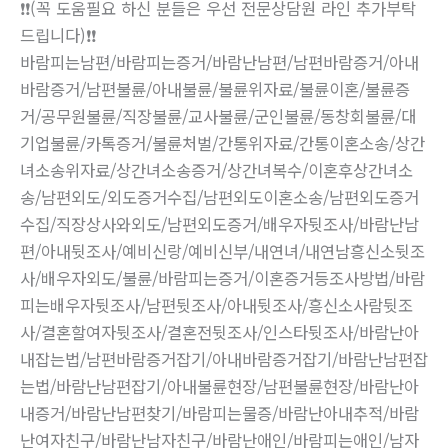
❗❗(꼭 도움필요 하신 분들은 우선 전문상담원 라인 추가부탁
드립니다)❗❗
바람피는남편/바람피는증거/바람난남편/남편바람증거/아내
바람증거/남편불륜/아내불륜/불륜위자료/불륜이혼/불륜증
거/공무원불륜/직장불륜/교사불륜/군인불륜/동창회불륜/대
기업불륜/카톡증거/불륜처벌/간통위자료/간통이혼소송/상간
녀소송위자료/상간녀소송증거/상간녀복수/이혼후상간녀소
송/남편외도/외도증거수집/남편외도이혼소송/남편외도증거
수집/직장상사와외도/남편외도증거/배우자뒷조사/바람난남
편/아내뒷조사/예비신랑/예비신부/내연녀/내연남흥신소뒷조
사/배우자외도/불륜/바람피는증거/이혼증거등조사방법/바람
피는배우자뒷조사/남편뒷조사/아내뒷조사/흥신소사람뒷조
사/결혼할여자뒷조사/결혼전뒷조사/인스타뒷조사/바람난아
내잡는법/남편바람증거잡기/아내바람증거잡기/바람난남편잡
는법/바람난남편잡기/아내불륜현장/남편불륜현장/바람난아
내증거/바람난남편찾기/바람피는물증/바람난아내추적/바람
난여자친구/바람난남자친구/바람난애인/바람피는애인/남자