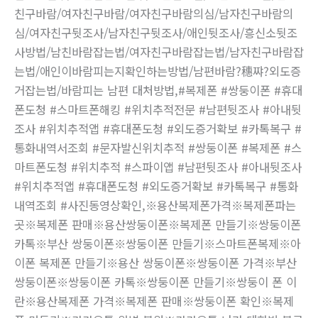
친구바람/여자친구바람/여자친구바람의심/남자친구바람의
심/여자친구뒷조사/남자친구뒷조사/애인뒷조사/흥신소뒷조
사방법/남친바람잡는법/여자친구바람잡는법/남자친구바람잡
는법/애인이바람피는지확인하는방법/남편바람?穗쨔?외도증
거잡는법/바람피는 남편 대처방법,#복제폰 #쌍둥이폰 #휴대
폰도청 #스마트폰해킹 #위치추적전문 #남편뒷조사 #아내뒷
조사 #위치추적앱 #휴대폰도청 #외도증거확보 #카톡복구 #
통화내역서조회 #문자발신위치추적 #쌍둥이폰 #복제폰 #스
마트폰도청 #위치추적 #스파이앱 #남편뒷조사 #아내뒷조사
#위치추적앱 #휴대폰도청 #외도증거확보 #카톡복구 #통화
내역조회 #사진동영상확인,※용산복제폰가격※복제폰파는
곳※복제폰 판매※용산쌍둥이폰※복제폰 만들기※쌍둥이폰
카톡※부산 쌍둥이폰※쌍둥이폰 만들기※스마트폰복제※아
이폰 복제폰 만들기※용산 쌍둥이폰※쌍둥이폰 가격※부산
쌍둥이폰※쌍둥이폰 카톡※쌍둥이폰 만들기※쌍둥이 폰 이
란※용산복제폰 가격※복제폰 판매※쌍둥이폰 확인※복제