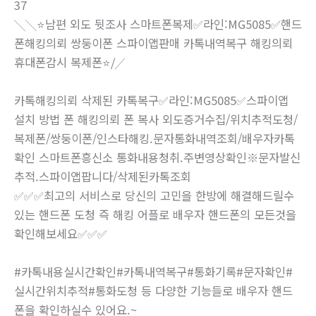
37
╲╲⭐️남편 외도 뒷조사 스마트폰복제✅라인:MG5085✅핸드
폰해킹의뢰 쌍둥이폰 스파이앱판매 카톡내역복구 해킹의뢰
휴대폰감시 복제폰⭐️⧸╱
카톡해킹의뢰 삭제된 카톡복구✅라인:MG5085✅스파이앱
설치 방법 폰 해킹의뢰 폰 복사 외도증거수집/위치추적도청/
복제폰/쌍둥이폰/인스타해킹.문자통화내역조회/배우자카톡
확인 스마트폰흥신소 통화내용청취.주변영상확인※문자발신
추적.스파이앱팝니다/삭제된카톡조회
✅✅✅최고의 서비스로 당신의 고민을 한방에 해결해드릴수
있는 핸드폰 도청 즉 해킹 어플로 배우자 핸드폰의 모든것을
확인해보세요✅✅✅
#카톡내용실시간확인#카톡내역복구#통화기록#문자확인#
실시간위치추적#통화도청 등 다양한 기능들로 배우자 핸드
폰을 확인하실수 있어요.~