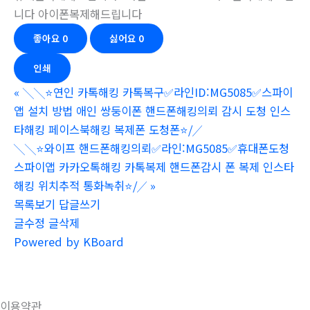
니다 아이폰복제해드립니다
좋아요
0
싫어요
0
인쇄
«
╲╲⭐️연인 카톡해킹 카톡복구✅라인ID:MG5085✅스파이
앱 설치 방법 애인 쌍둥이폰 핸드폰해킹의뢰 감시 도청 인스
타해킹 페이스북해킹 복제폰 도청폰⭐️⧸╱
╲╲⭐️와이프 핸드폰해킹의뢰✅라인:MG5085✅휴대폰도청
스파이앱 카카오톡해킹 카톡복제 핸드폰감시 폰 복제 인스타
해킹 위치추적 통화녹취⭐️⧸╱
»
목록보기
답글쓰기
글수정
글삭제
Powered by KBoard
이용약관