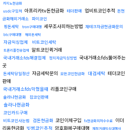
카지노현금화
아프리카tv돈현금화
업비트코인추적
테더판매
돈현
usdc구입처
금화해외거래소
파이코인
세무조사피하는방법
핑돈세탁
재테크자금현금화문의
tron구매대행
btc구매대행
해외돈세탁
자금믹싱업체
비트코인세탁
알트코인퀵거래
트론리플전송업체
국내거래소fds뚫어주는
국내거래소fds해결업체
정치자금믹싱방법
곳
자금세탁문의
대검세탁
테더코인
돈세탁당일정산
모든코인현금화
판매
국내거래소fds막혔을때
리플코인구매
솔라나현금화
잡코인판매
솔라나현금화
코인카드구매
코인이체구입
이더
검돈현금화
비트코인사는법
fx현금화최저수수료
리움현금화
빗썸코인추적
암호화폐구매대행
재정거래믹싱대행사