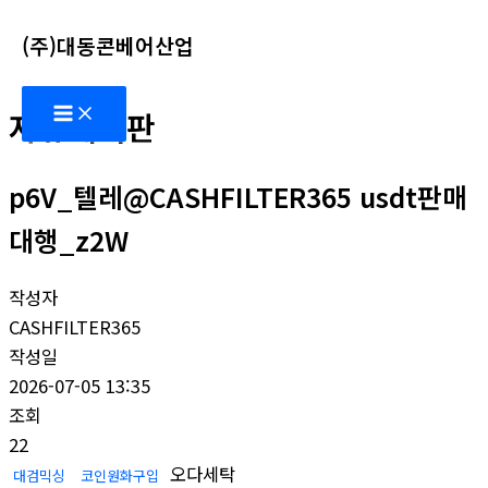
콘
(주)대동콘베어산업
텐
츠
Main
로
자유게시판
Menu
건
너
p6V_텔레@CASHFILTER365 usdt판매
뛰
기
대행_z2W
작성자
CASHFILTER365
작성일
2026-07-05 13:35
조회
22
오다세탁
대검믹싱
코인원화구입