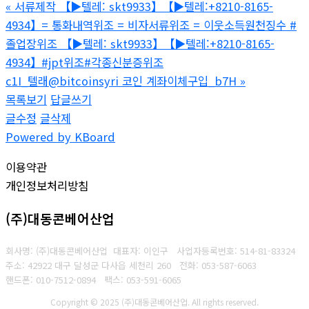
«
서류제작 【▶텔레: skt9933】【▶텔레:+8210-8165-
4934】= 통화내역위조 = 비자서류위조 = 이웃소득원천징수 #
졸업장위조 【▶텔레: skt9933】【▶텔레:+8210-8165-
4934】#jpt위조#각종신분증위조
c1I_텔래@bitcoinsyri 코인 계좌이체구입_b7H
»
목록보기
답글쓰기
글수정
글삭제
Powered by KBoard
이용약관
개인정보처리방침
(주)대동콘베어산업
회사명: (주)대동콘베어산업 대표자: 이인구
사업자등록번호: 514-81-83324
주소: 42922 대구 달성군 다사읍 세천리 260
전화: 053-587-6063
핸드폰: 010-7512-0894
팩스: 053-591-6065
Copyright © 2025 (주)대동콘베어산업. All rights reserved.