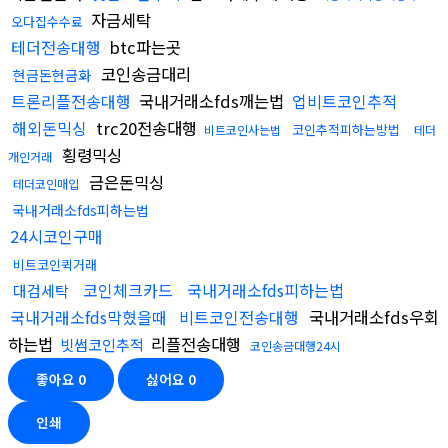
자금세탁
오다집수수료
테더전송대행
btc파는곳
코인송금대리
현금돈현금화
트론리플전송대행
국내거래소fds깨는법
업비트코인추적
해외돈믹싱
trc20전송대행
코인추적피하는방법
비트코인사는법
테더
횡령믹싱
개인거래
금은돈믹싱
테더코인매입
국내거래소fds피하는법
24시코인구매
비트코인퀵거래
코인체크카드
국내거래소fds피하는법
대검세탁
국내거래소fds막혔을때
비트코인전송대행
국내거래소fds우회
하는법
리플전송대행
빗썸코인추적
코인송금대행24시
좋아요
0
싫어요
0
인쇄