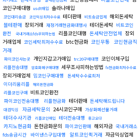
코인구매대행
솔라나매입
usdt매입
테더판매
해외돈세탁
코인대리송금
비트송금업체
코인믹싱최저수수료
블테판매
장외거래
테더돈세탁
비트코인
재정거래현금화대행사
리플코인대행
돈세탁안전업체
장외
환전
국내거래소fds우회하는법
거래업체
btc현금화
코인무통
코인현금직
코인세탁최저수수료
거래
개인지갑고가매입
코인이체구입
파이코인사는곳
trc20구매대행
세무조사피하는방법
리플전송대행
암호화폐구매대행
fx현금화최저수수료
장외거래업체
밈코인구매대행
돈세탁수수료최저
이더리움리플
해외돈현금화
비트코인환전
리플코인구매
테더판매
파이코인전송대행
리플현금화
돈세탁해드립니다
자금세탁문의
24시코인구매
가상화폐선물거래
대검믹싱
테더수사기관
테더전송대행
리플코인매입
중고오다
카지노현금화
돈현금화문의
해외자금
파이코인판매
국내거래소
알트코인퀵거래
자금믹싱업체
fds송금시간
바이낸스구입대행