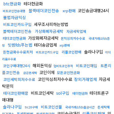
btc현금화
테더현금화
블랙테더코인전송
코인송금대행24시
xrp판매
비트코인전송대행
불법자금믹싱
세무조사피하는방법
비트코인카드구입
블랙테더코인전송
가상화폐자금세탁
자금세탁업체
가상화폐자금세탁
테더코인현금화
돈믹싱최저수수료
국내거래소fds증
빗썸fds푸는법
테더송금업체
빙
xrp판매
솔라나구입
돈현금화수수료최저
리플코인판매
비트코인카드구입
이더
리움수수료
해외돈믹싱
비트코인매입
트론리
코인구매대행24시
업비트코인추적
코인이체
플코인전송
모든코인현금화
금은돈세탁
코인믹싱최저수수료
장외거래업체
자금세
코인세탁최저수수료
탁문의
비트코인세탁
sol구입
테더트론구
테더코인판매함
테더현금화
매대행
솔라나구입
비트코인선물
돈세탁해
trc20구매
국내거래소fds출금시간
코인송금대리
리플코인판매
밈
돈세탁방법
외거래소
탈세돈현금화