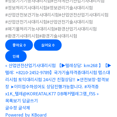
#정보기기기능사대리시험#전자계산기산업기사대리시험
#정보처리기사대리시험#정보관리기술사대리시험
#산업안전보건기능사대리시험#산업안전산업기사대리시험
#산업안전기사대리시험#산업안전기술사대리시험
#폐기물처리기능사대리시험#환경산업기사대리시험
#환경기사대리시험#환경기술사대리시험
좋아요
0
싫어요
0
인쇄
«
산업안전산업기사대리시험 【▶텔레상담: km268 】【▶
텔레: +8210-2452-9789】국가기술자격증대리시험 텝스대
리시험 토익대리시험 24시간 친절상담!! ➤안전보장-합격보
장 ➤이미접수하셨어도 상담진행가능합니다. #자격증
x1K_텔레@KOREATALK77 DB해커텔레그램_f5S
»
목록보기
답글쓰기
글수정
글삭제
Powered by KBoard