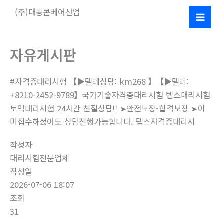
콘
(주)대동콘베어산업
텐
Mai
츠
로
Men
자유게시판
건
너
#자격증대리시험 【▶텔레상담: km268 】【▶텔레:
뛰
+8210-2452-9789】국가기술자격증대리시험 텝스대리시험
기
토익대리시험 24시간 친절상담!! ➤안전보장-합격보장 ➤이
미접수하셨어도 상담진행가능합니다. 텝스자격증대리시
작성자
대리시험전문업체
작성일
2026-07-06 18:07
조회
31