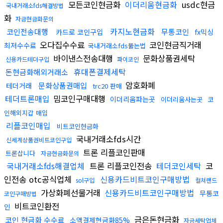
모든코인현금화
이더리움현금화
usdc현금
국내거래소fds해결방법
화
자금현금화문의
카지노현금화
코인전송대행
무통코인
카드로 코인구입
fx믹싱
오다집수수료
코인현금직거래
최저수수료
국내거래소fds뚫는법
바이낸스전송대행
문화상품권세탁
신용카드테더구입
파이코인
휴대폰결제세탁
돈현금화해외거래소
암호화폐
문화상품권매입
테더거래
trc20 판매
테더트론매입
밈코인구매대행
이더리움파는곳
이더리움사는곳
코
인해외지갑 매입
리플코인매입
비트코인현금화
국내거래소fds시간
신세계상품권비트코인구입
트론 리플코인판매
트론삽니다
자금현금화문의
국내거래소fds해결업체
트론 리플코인전송
테더코인세탁
코
인전송 otc공식업체
신용카드비트코인구매방법
sol구입
컬쳐랜드
가상화폐선물거래
신용카드비트코인구매방법
무통코
코인구매방법
비트코인환전
인
금은돈현금화
코인 현금화 수수료
소액결제현금화85%
자금세탁업체