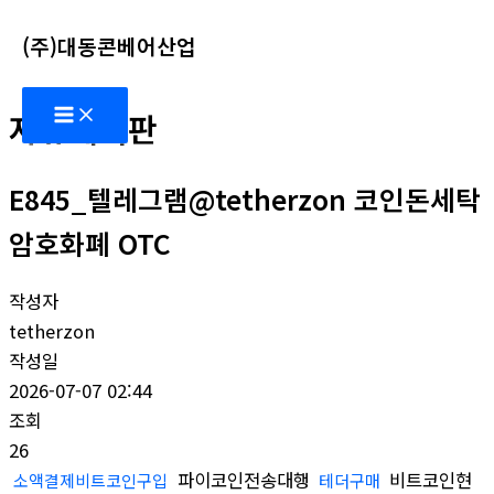
콘
(주)대동콘베어산업
텐
츠
Main
로
자유게시판
Menu
건
너
E845_텔레그램@tetherzon 코인돈세탁
뛰
기
암호화폐 OTC
작성자
tetherzon
작성일
2026-07-07 02:44
조회
26
파이코인전송대행
비트코인현
소액결제비트코인구입
테더구매