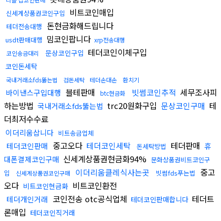
비트코인매입
신세계상품권코인구입
돈현금화해드립니다
테더전송대행
밈코인팝니다
usdt판매대행
xrp전송대행
테더코인이체구입
문상코인구입
코인송금대리
코인돈세탁
국내거래소fds뚫는법
검돈세탁
테더손대손
환치기
블테판매
빗썸코인추적
세무조사피
바이낸스구입대행
btc현금화
하는방법
trc20원화구입
문상코인구매
테
국내거래소fds뚫는법
더최저수수료
이더리움삽니다
비트송금업체
중고오다
테더코인세탁
테더판매
테더코인판매
휴
돈세탁방법
신세계상품권현금화94%
대폰결제코인구매
문화상품권비트코인구
이더리움클레식사는곳
중고
입
빗썸fds푸는법
신세계상품권코인구매
오다
비트코인환전
비트코인현금화
코인전송 otc공식업체
테더트
테더개인거래
테더코인판매합니다
론매입
테더코인직거래