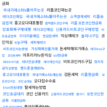
금화
국내거래소fds뚫어주는곳
리플코인파는곳
국내거래소fds뚫어주는곳
리플송
테더코인매입
소액결제세탁
금업체
중고오다대포통장
리플 모든코인현금화
컬쳐랜드코인구매
암호화폐구매대행
신용카드비트코인구매방법
테더코인매입
비
믹싱재테크
솔라나구입
코
이더리움매입
현금돈세탁
트송금업체
인믹싱
xrp구매
세탁재테크
돈세탁해외거래소
가상화폐선물거래
비트코인사는방법
테더tron구
아프리카tv돈믹싱
sol현금화
입
코인돈세탁
비트코인카드구입
테더전송대행
정치자
테더개인지갑
테더수사기관
핸드폰결제85%
금믹싱방법
검돈세탁
리플현금화
중고오다대포통장
국내거래소fds깨는법
모
오다집수수료
든코인구입
코인 손대손
탈세하는방법
tron전송대행
코인송금대리
코인 신용카드
모든코인현
신용카드코인대행
환치기
금화
리플현금화
롯데상품권94%
리플 잡코인판매