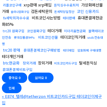
xrp판매 xrp매입
가상화폐선물
리플코인구매
돈믹싱수수료최저
거래
검돈세탁문의
코인 신용카드
돈세탁당일정산
솔라나원화구입
비트코인사는방법
휴대폰결제현금
fx세탁최저수수료
테더판매
화85%
테더거래
trc20 원화구입
코인원화구입
이더리움현금화
블랙테더코
테더코인직거래
비트코인선물
인전송
롯데상품권94%
usdc전송대
행
trc20 판매
휴대폰결제코인구매방법
테더매입
암호화폐 구매대행
테더개인거래
btc현금화
장외거래
탈세돈믹싱
장외거래
비트코인카드구입
휴대폰결제비트구입
좋아요
0
싫어요
0
인쇄
«
E874_텔레@tetherzon 비트코인카드구입 테더코인이체구
입