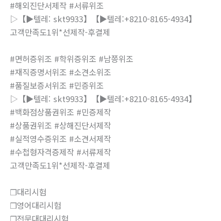
#해외진단서제작 #서류위조
▷【▶텔레: skt9933】【▶텔레:+8210-8165-4934】
고객만족도1위*선제작-후결제
#면허증위조 #학위증위조 #남쯩위조
#재직증명서위조 #소견소위조
#품질보증서위조 #민증위조
▷【▶텔레: skt9933】【▶텔레:+8210-8165-4934】
#백화점상품권위조 #민증제작
#상품권위조 #상해진단서제작
#실적영수증위조 #소견서제작
#수첩형자격증제작 #서류제작
고객만족도1위*선제작-후결제
❒대리시험
❒영어대리시험
❒전문대대리시험