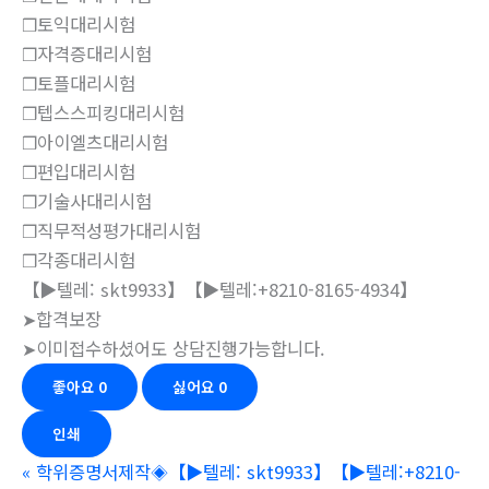
❒토익대리시험
❒자격증대리시험
❒토플대리시험
❒텝스스피킹대리시험
❒아이엘츠대리시험
❒편입대리시험
❒기술사대리시험
❒직무적성평가대리시험
❒각종대리시험
【▶텔레: skt9933】【▶텔레:+8210-8165-4934】
➤합격보장
➤이미접수하셨어도 상담진행가능합니다.
좋아요
0
싫어요
0
인쇄
«
학위증명서제작◈【▶텔레: skt9933】【▶텔레:+8210-