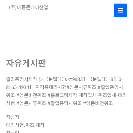
콘
(주)대동콘베어산업
텐
Mai
츠
로
Men
건
너
뛰
기
자유게시판
졸업증명서제작 ▷【▶텔레: skt9933】【▶텔레:+8210-
8165-4934】 자격증대리시험#영문서류위조 #졸업증명서
위조 #영문버전위조 #홀로그램제작 제작업체-위조업체-대리
시험 #영문서류위조 #졸업증명서위조 #영문버전위조
작성자
대리시험.위조.제작