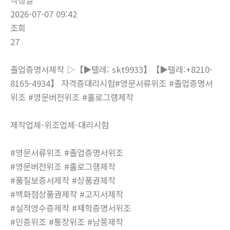
작성일
2026-07-07 09:42
조회
27
졸업증명서제작 ▷【▶텔레: skt9933】【▶텔레:+8210-
8165-4934】 자격증대리시험#영문서류위조 #졸업증명서
위조 #영문버전위조 #홀로그램제작
제작업체-위조업체-대리시험
#영문서류위조 #졸업증명서위조
#영문버전위조 #홀로그램제작
#품질보증서제작 #상품권제작
#백화점상품권제작 #고지서제작
#실적영수증제작 #재학증명서위조
#민증위조 #통장위조 #남쯩제작