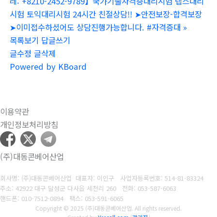
레: +8210-2452-9789】국가기술자격증대리시험 텝스대리
시험 토익대리시험 24시간 친절상담!! ➤안전보장-합격보장
➤이미접수하셨어도 상담진행가능합니다. #자격증대
»
목록보기
답글쓰기
글수정
글삭제
Powered by KBoard
이용약관
개인정보처리방침
(주)대동콘베어산업
회사명: (주)대동콘베어산업 대표자: 이인구
사업자등록번호: 514-81-83324
주소: 42922 대구 달성군 다사읍 세천리 260
전화: 053-587-6063
핸드폰: 010-7512-0894
팩스: 053-591-6065
Copyright © 2025 (주)대동콘베어산업. All rights reserved.