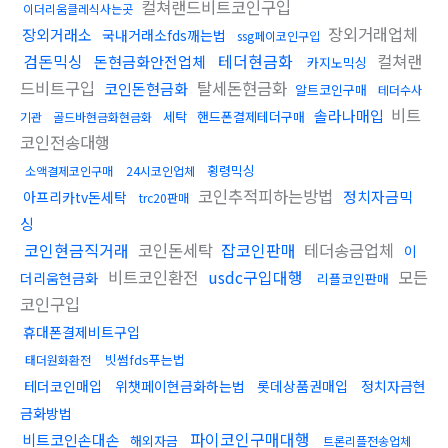
컬쳐랜드비트코인구입
이더리움클레식사는곳
장외거래업체
장외거래소
국내거래소fds깨는법
ssg페이코인구입
검돈믹싱
테더현금화
컬쳐랜
돈현금화안전업체
카지노믹싱
드비트구입
탈세돈현금화
코인돈현금화
알트코인구매
테더수사
비트
솔라나매입
세탁
핸드폰결제테더구매
기관
골드바현금화현금화
코인전송대행
횡령믹싱
소액결제코인구매
24시코인업체
코인추적피하는방법
정치자금믹
아프리카tv돈세탁
trc20판매
싱
코인현금직거래
코인돈세탁
잡코인판매
테더송금업체
이
비트코인환전
usdc구입대행
모든
더리움현금화
리플코인판매
코인구입
휴대폰결제비트구입
빗썸fds푸는법
태더원화환전
테더코인매입
위챗페이현금화하는법
롯데상품권매입
정치자금현
금화방법
파이코인구매대행
비트코인손대손
해외자금
트론리플전송업체