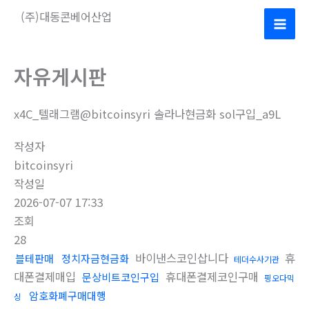
콘
(주)대동콘베어산업
텐
Mai
츠
로
Men
자유게시판
건
너
x4C_텔래그램@bitcoinsyri 솔라나현금화 sol구입_a9L
뛰
기
작성자
bitcoinsyri
작성일
2026-07-07 17:33
조회
28
바이낸스코인삽니다
휴
블테판매
정치자금현금화
테더수사기관
대폰결제매입
휴대폰결제코인구매
문상비트코인구입
핑오다믹
암호화폐구매대행
싱