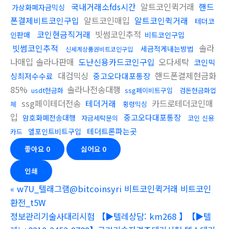
국내거래소fds시간
알트코인퀵거래
핸드
가상화폐자금믹싱
폰결제비트코인구입
알트코인매입
알트코인퀵거래
테더코
코인현금직거래
빗썸코인추적
인판매
비트코인구입
빗썸코인추적
솔라
세금적게내는방법
신세계상품권비트코인구입
나매입 솔라나판매
도난신용카드코인구입
오다세탁
코인믹
대검믹싱
핸드폰결제현금화
싱최저수수료
중고오다대포통장
85%
솔라나전송대행
usdt현금화
ssg페이비트구입
검돈현금화업
ssg페이테더전송
테더거래
카드로테더코인매
체
횡령믹싱
입
중고오다대포통장
암호화폐전송대행
자금세탁문의
코인 신용
테더트론파는곳
엘포인트비트구입
카드
좋아요
0
싫어요
0
인쇄
«
w7U_텔래그램@bitcoinsyri 비트코인퀵거래 비트코인
환전_t5W
정보관리기술사대리시험 【▶텔레상담: km268 】【▶텔