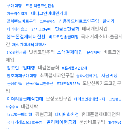
구매대행
트론 리플코인전송
테더코인비대면거래
자금믹싱업체
신용카드비트코인구입
환치기
컬쳐랜드비트구입
코인돈믹싱
테더개인지갑
현금돈현금화
테더대리송금
24시코인구매
핸드폰결제테더전환
국내거래소fds출금시
비트코인송금대행
간
재정거래세탁대행사
빗썸코인추적
소액결제매입
비트코인
tron현금화
문상세탁
매입
대검현금화
잡코인구입대행
트론리플코인판매
소액결제코인구입
자금믹싱
암호화폐구매대행
솔라나원화구입
도난신용카드코인구
문상91%
신용카드코인충전
휴대폰결제85%
입
문상코인구입
이더리움클레식판매
테더코인판매합니다
코인현금
대검세탁
화수수료
핑현금화
휴대폰결제테더전환
테더원화환전
trc20구매대행
알리페이현금화
문상비트구입
국내거래소fds뚫는법
대검현금