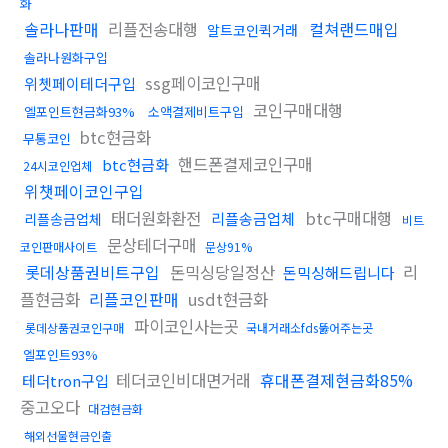
화
솔라나판매
리플전송대행
컬쳐랜드매입
알트코인퀵거래
솔라나원화구입
ssg페이코인구매
위쳇페이테더구입
코인구매대행
엘포인트현금화93%
소액결제비트구입
btc현금화
무통코인
핸드폰결제코인구매
btc현금화
24시코인업체
위챗페이코인구입
태더원화환전
btc구매대행
리플송금업체
리플송금업체
비트
문상테더구매
코인판매사이트
문상91%
롯데상품권비트구입
돈믹싱당일정산
리
돈믹싱해드립니다
플현금화
리플코인판매
usdt현금화
파이코인사는곳
롯데상품권코인구매
국내거래소fds뚫어주는곳
엘포인트93%
테더코인비대면거래
휴대폰결제현금화85%
테더tron구입
중고오다
대검현금화
해외선물현금인출