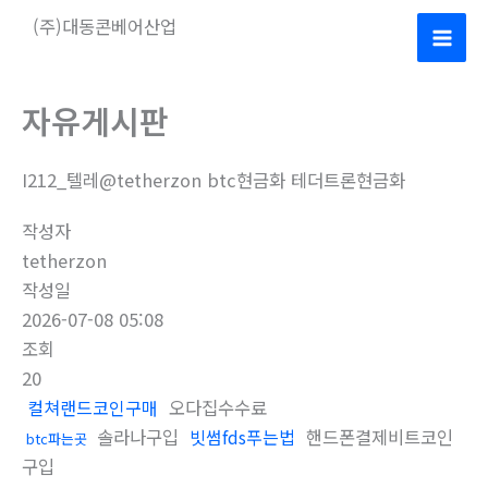
콘
(주)대동콘베어산업
텐
Mai
츠
로
Men
자유게시판
건
너
I212_텔레@tetherzon btc현금화 테더트론현금화
뛰
기
작성자
tetherzon
작성일
2026-07-08 05:08
조회
20
컬쳐랜드코인구매
오다집수수료
솔라나구입
빗썸fds푸는법
핸드폰결제비트코인
btc파는곳
구입