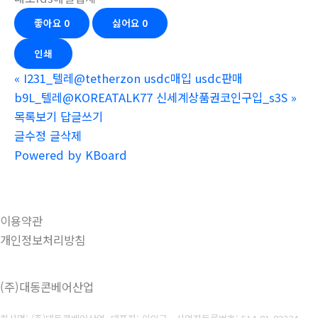
좋아요
0
싫어요
0
인쇄
«
I231_텔레@tetherzon usdc매입 usdc판매
b9L_텔레@KOREATALK77 신세계상품권코인구입_s3S
»
목록보기
답글쓰기
글수정
글삭제
Powered by KBoard
이용약관
개인정보처리방침
(주)대동콘베어산업