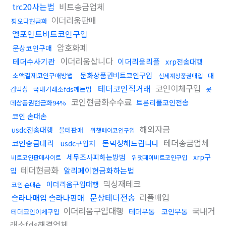
trc20사는법
비트송금업체
이더리움판매
핑오다현금화
엘포인트비트코인구입
암호화폐
문상코인구매
이더리움삽니다
테더수사기관
이더리움리플
xrp전송대행
문화상품권비트코인구입
소액결제코인구매방법
대
신세계상품권매입
테더코인직거래
코인이체구입
검믹싱
국내거래소fds깨는법
롯
코인현금화수수료
트론리플코인전송
데상품권현금화94%
코인 손대손
해외자금
usdc전송대행
블테판매
위챗페이코인구입
테더송금업체
코인송금대리
돈믹싱해드립니다
usdc구입처
세무조사피하는방법
xrp구
비트코인판매사이트
위챗페이비트코인구입
테더현금화
알리페이현금화하는법
입
믹싱재테크
이더리움구입대행
코인 손대손
문상테더전송
리플매입
솔라나매입 솔라나판매
이더리움구입대행
국내거
테더무통
코인무통
테더코인이체구입
래소fds해결업체