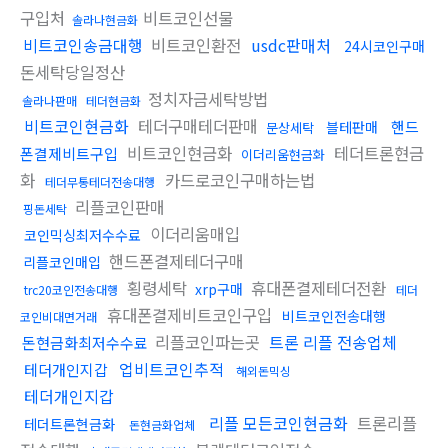
구입처
비트코인선물
솔라나현금화
비트코인송금대행
비트코인환전
usdc판매처
24시코인구매
돈세탁당일정산
정치자금세탁방법
솔라나판매
테더현금화
비트코인현금화
테더구매테더판매
핸드
블테판매
문상세탁
비트코인현금화
테더트론현금
폰결제비트구입
이더리움현금화
화
카드로코인구매하는법
테더무통테더전송대행
리플코인판매
핑돈세탁
이더리움매입
코인믹싱최저수수료
핸드폰결제테더구매
리플코인매입
횡령세탁
휴대폰결제테더전환
xrp구매
trc20코인전송대행
테더
휴대폰결제비트코인구입
비트코인전송대행
코인비대면거래
리플코인파는곳
트론 리플 전송업체
돈현금화최저수수료
업비트코인추적
테더개인지갑
해외돈믹싱
테더개인지갑
리플 모든코인현금화
트론리플
테더트론현금화
돈현금화업체