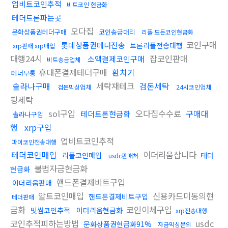
업비트코인추적
비트코인 현금화
테더트론파는곳
오다집
문화상품권테더구매
코인송금대리
리플 모든코인현금화
코인구매
롯데상품권테더전송
트론리플전송대행
xrp판매 xrp매입
대행24시
잡코인판매
소액결제코인구매
비트송금업체
휴대폰결제테더구매
환치기
테더무통
솔라나구매
세탁재테크
검돈세탁
검돈믹싱업체
24시코인업체
핑세탁
sol구입
오다집수수료
구매대
테더트론현금화
솔라나구입
행
xrp구입
업비트코인추적
파이코인전송대행
테더코인매입
이더리움삽니다
리플코인매입
테더
usdc판매처
불법자금현금화
현금화
핸드폰결제비트구입
이더리움판매
알트코인매입
신용카드미동의현
핸드폰결제비트구입
테더판매
금화
코인이체구입
빗썸코인추적
이더리움현금화
xrp전송대행
코인추적피하는방법
usdc
문화상품권현금화91%
자금믹싱문의