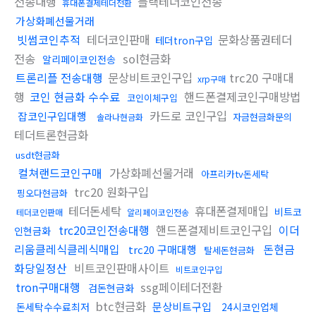
전송대행
블랙테더코인전송
휴대폰결제테더전환
가상화폐선물거래
빗썸코인추적
테더코인판매
문화상품권테더
테더tron구입
전송
sol현금화
알리페이코인전송
트론리플 전송대행
문상비트코인구입
trc20 구매대
xrp구매
행
코인 현금화 수수료
핸드폰결제코인구매방법
코인이체구입
카드로 코인구입
잡코인구입대행
자금현금화문의
솔라나현금화
테더트론현금화
usdt현금화
컬쳐랜드코인구매
가상화폐선물거래
아프리카tv돈세탁
trc20 원화구입
핑오다현금화
테더돈세탁
휴대폰결제매입
비트코
테더코인판매
알리페이코인전송
trc20코인전송대행
핸드폰결제비트코인구입
이더
인현금화
리움클레식클레식매입
돈현금
trc20 구매대행
탈세돈현금화
화당일정산
비트코인판매사이트
비트코인구입
tron구매대행
ssg페이테더전환
검돈현금화
btc현금화
문상비트구입
돈세탁수수료최저
24시코인업체