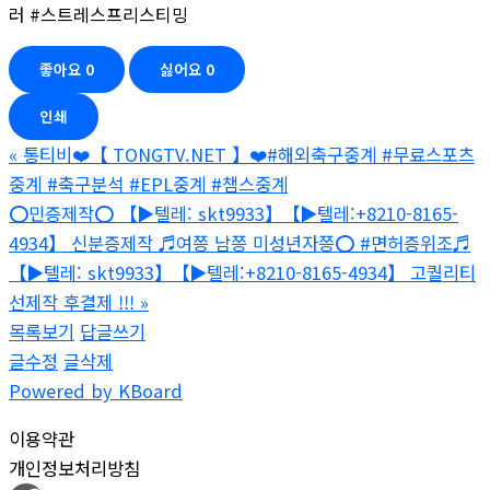
러 #스트레스프리스티밍
좋아요
0
싫어요
0
인쇄
«
통티비❤️【 TONGTV.NET 】❤️#해외축구중계 #무료스포츠
중계 #축구분석 #EPL중계 #챔스중계
⭕️민증제작⭕️ 【▶텔레: skt9933】【▶텔레:+8210-8165-
4934】 신분증제작 ♬여쯩 남쯩 미성년자쯩⭕️ #면허증위조♬
【▶텔레: skt9933】【▶텔레:+8210-8165-4934】 고퀄리티
선제작 후결제 !!!
»
목록보기
답글쓰기
글수정
글삭제
Powered by KBoard
이용약관
개인정보처리방침