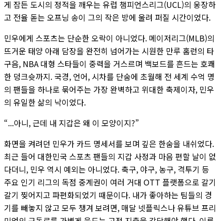
게 잠든 도시의 정적을 깨우는 유럽 챔피언스리그(UCL)의 웅장하
고 전율 돋는 오프닝 송이 그의 작은 방에 울려 퍼질 시간이었다.
민우에게 스포츠는 단순한 오락이 아니었다. 메이저리그(MLB)의
뜨거운 태양 아래 담장을 완전히 넘어가는 시원한 만루 홈런의 타
구음, NBA 대형 스타들이 중력을 거스르며 백보드를 흔드는 호쾌
한 덩크슛까지. 국경, 언어, 시차를 단숨에 초월해 전 세계 수억 명
의 팬들을 하나로 묶어주는 가장 완벽하고 위대한 축제이자, 민우
의 유일한 삶의 낙이었다.
“...아니, 근데 내 지갑은 왜 이 모양이지?”
화면을 켜려던 민우가 카드 명세서를 보며 깊은 한숨을 내쉬었다.
최근 들어 대한민국 스포츠 팬들의 지갑 사정과 마음 편할 날이 없
다더니, 민우 역시 예외는 아니었다. 축구, 야구, 농구, 격투기 등
주요 인기 리그의 독점 중계권이 여러 거대 OTT 플랫폼으로 갈기
갈기 찢어지고 파편화되었기 때문이다. 내가 좋아하는 팀들의 경
기를 빼놓지 않고 모두 챙겨 보려면, 매달 넷플릭스나 유튜브 프리
미엄의 구독료를 가볍게 웃도는 고정 지출을 감당해야 했다. 이른