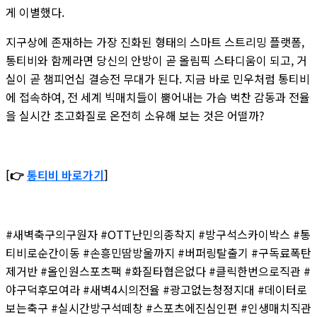
게 이별했다.
지구상에 존재하는 가장 진화된 형태의 스마트 스트리밍 플랫폼,
통티비와 함께라면 당신의 안방이 곧 올림픽 스타디움이 되고, 거
실이 곧 챔피언십 결승전 무대가 된다. 지금 바로 민우처럼 통티비
에 접속하여, 전 세계 빅매치들이 뿜어내는 가슴 벅찬 감동과 전율
을 실시간 초고화질로 온전히 소유해 보는 것은 어떨까?
[👉
통티비 바로가기
]
#새벽축구의구원자 #OTT난민의종착지 #방구석스카이박스 #통
티비로순간이동 #손흥민땀방울까지 #버퍼링탈출기 #구독료폭탄
제거반 #올인원스포츠팩 #화질타협은없다 #클릭한번으로직관 #
야구덕후모여라 #새벽4시의전율 #광고없는청정지대 #데이터로
보는축구 #실시간방구석떼창 #스포츠에진심인편 #인생매치직관