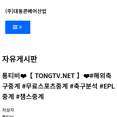
콘
(주)대동콘베어산업
텐
츠
Main
로
Menu
건
너
뛰
기
자유게시판
통티비❤️【 TONGTV.NET 】❤️#해외축
구중계 #무료스포츠중계 #축구분석 #EPL
중계 #챔스중계
작성자