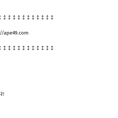
↕↕↕↕↕↕↕↕↕↕↕↕
//ape49.com
↕↕↕↕↕↕↕↕↕↕↕↕
다!