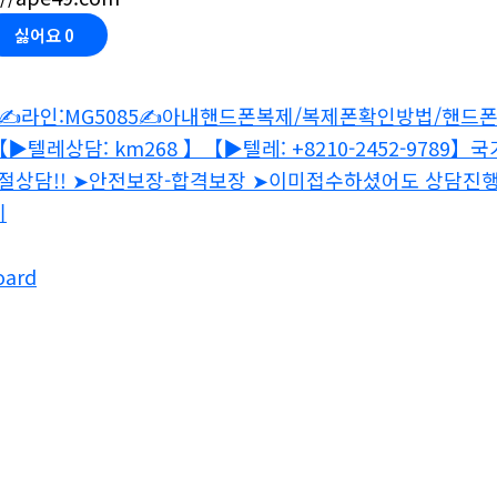
싫어요
0
✍라인:MG5085✍아내핸드폰복제/복제폰확인방법/핸드
▶텔레상담: km268 】【▶텔레: +8210-2452-97
친절상담!! ➤안전보장-합격보장 ➤이미접수하셨어도 상담진
기
oard