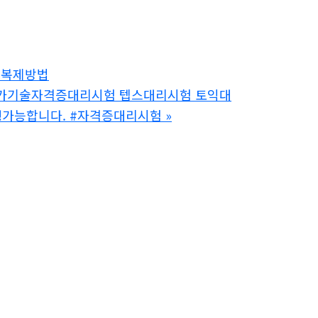
폰복제방법
89】국가기술자격증대리시험 텝스대리시험 토익대
행가능합니다. #자격증대리시험
»