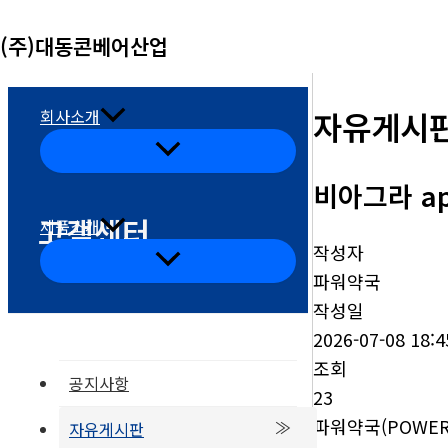
콘
(주)대동콘베어산업
텐
츠
로
자유게시
회사소개
건
메
뉴
너
토
비아그라 ap
글
뛰
고객센터
기
제품소개
작성자
메
뉴
파워약국
토
글
작성일
2026-07-08 18:4
조회
공지사항
23
파워약국(POWER
자유게시판