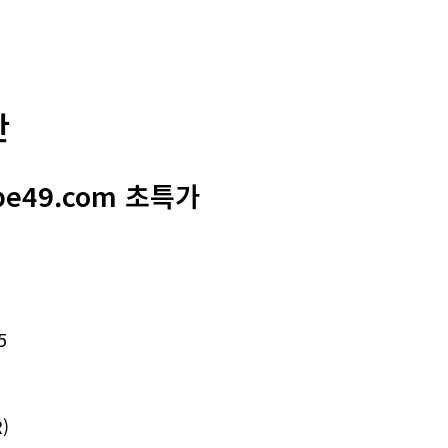
판
e49.com 초특가
5
)