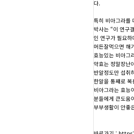
다.
특히 비아그라를 
박사는 “이 연구
인 연구가 필요하
머든잘먹으면 해가
효능있는 비아그라
약효는 정말장난아
반알정도만 섭취하
한알을 통쨰로 복
비아그라는 효능이 
분들에게 큰도움이 되
부부생활이 안좋은 가정
바로가기 : https: