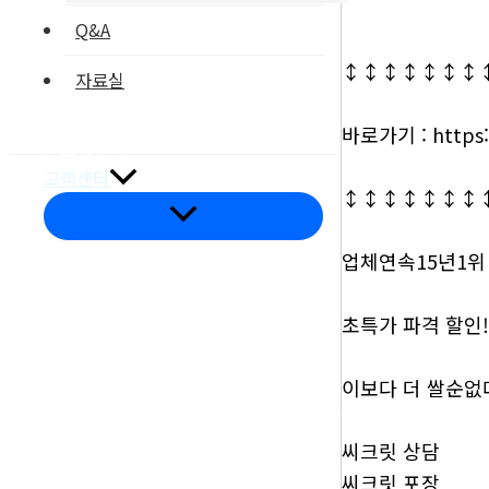
Q&A
↕↕↕↕↕↕↕
자료실
부품갤러리
바로가기 : https:
온라인문의
고객센터
↕↕↕↕↕↕↕
메
뉴
토
업체연속15년1위
글
초특가 파격 할인!
오시는길
이보다 더 쌀순없
씨크릿 상담
씨크릿 포장