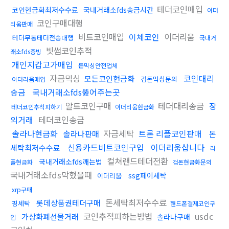
테더코인매입
코인현금화최저수수료
국내거래소fds송금시간
이더
코인구매대행
리움판매
비트코인매입
이체코인
이더리움
테더무통테더전송대행
국내거
빗썸코인추적
래소fds증빙
개인지갑고가매입
돈믹싱안전업체
자금믹싱
코인대리
모든코인현금화
검돈믹싱문의
이더리움매입
송금
국내거래소fds뚫어주는곳
알트코인구매
테더대리송금
장
테더코인추척피하기
이더리움현금화
외거래
테더코인송금
솔라나현금화
자금세탁
트론 리플코인판매
솔라나판매
돈
신용카드비트코인구입
이더리움삽니다
세탁최저수수료
리
컬쳐랜드테더전환
국내거래소fds깨는법
플현금화
검돈현금화문의
국내거래소fds막혔을때
ssg페이세탁
이더리움
xrp구매
돈세탁최저수수료
롯데상품권테더구매
핑세탁
핸드폰결제코인구
코인추적피하는방법
usdc
가상화폐선물거래
솔라나구매
입