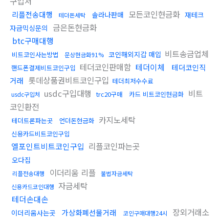
구입처
모든코인현금화
리플전송대행
솔라나판매
재테크
테더돈세탁
금은돈현금화
자금믹싱문의
btc구매대행
비트송금업체
코인해외지갑 매입
비트코인사는방법
문상현금화91%
테더코인판매함
테더이체
테더코인직
핸드폰결제비트코인구입
롯데상품권비트코인구입
거래
테더최저수수료
usdc구입대행
비트
trc20구매
카드 비트코인현금화
usdc구입처
코인환전
카지노세탁
테더트론파는곳
언더돈현금화
신용카드비트코인구입
엘포인트비트코인구입
리플코인파는곳
오다집
이더리움 리플
리플전송대행
불법자금세탁
자금세탁
신용카드코인대행
테더손대손
장외거래소
가상화폐선물거래
이더리움사는곳
코인구매대행24시