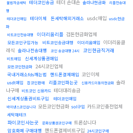
테더 손대손
테더코인송금
솔라나현금화
불법자금세탁
리플전송대
행
usdc매입
테더이체
돈세탁해외거래소
usdc현금
테더코인매입
화
이더리움리플
검돈현금화업체
비트코인전송대행
이더리움클
모든코인구입가능
비트코인송금대행
이더리움매입
레식
코인현금직거래
솔라나전송대행
코인 송금대행 24시
신세계상품권매입
비트매입
24시코인업체
모든코인현금화
코인이체
국내거래소fds깨는법
핸드폰결제매입
솔라
리플코인파는곳
usdt매입
잡코인판매
신용카드미동의현금화
나구매
테더대리송금
비트코인 신용카드
신세계상품권비트구입
테더코인매입
모든코인현금화
카드코인충전업체
sol구입
바이낸스코인삽니다
세탁재테크
파이코인사는곳
트론삽니다
문화상품권코인구매
핸드폰결제비트구입
암호화폐 구매대행
24시코인구매