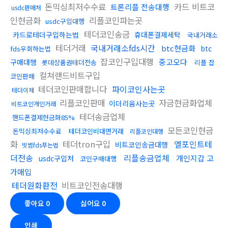
돈믹싱최저수수료
카드 비트코
트론리플 전송대행
usdc판매처
인현금화
리플코인파는곳
usdc구입대행
테더코인송금
카드로테더구입하는법
휴대폰결제세탁
국내거래소
테더거래
국내거래소fds시간
btc현금화
btc
fds우회하는법
잡코인구입대행
중고오다
구매대행
롯데상품권테더전송
리플 잡
컬쳐랜드비트구입
코인판매
테더코인판매합니다
파이코인사는곳
테더이체
리플코인판매
자금현금화업체
이더리움사는곳
비트코인개인거래
테더송금업체
핸드폰결제현금화85%
모든코인현금
돈믹싱최저수수료
테더코인비대면거래
리플코인대행
화
테더tron구입
엘포인트테
비트코인송금대행
빗썸fds푸는법
더전송
리플송금업체
개인지갑 고
usdc구입처
코인구매대행
가매입
테더원화환전
비트코인전송대행
좋아요
0
싫어요
0
인쇄