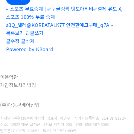
«
스포츠 무료중계 | ✅구글검색 벳모아티비✅결제 유도 X,
스포츠 100% 무료 중계
a3Q_텔레@KOREATALK77 안전한에그구매_q7A
»
목록보기
답글쓰기
글수정
글삭제
Powered by KBoard
이용약관
개인정보처리방침
(주)대동콘베어산업
회사명: (주)대동콘베어산업 대표자: 이인구
사업자등록번호: 514-81-83324
주소: 42922 대구 달성군 다사읍 세천리 260
전화: 053-587-6063
핸드폰: 010-7512-0894
팩스: 053-591-6065