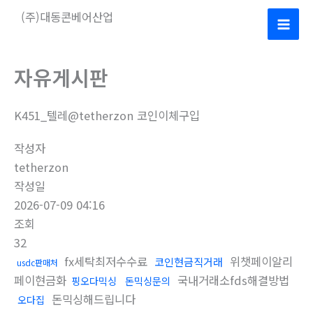
콘
(주)대동콘베어산업
텐
Mai
츠
로
Men
자유게시판
건
너
K451_텔레@tetherzon 코인이체구입
뛰
기
작성자
tetherzon
작성일
2026-07-09 04:16
조회
32
fx세탁최저수수료
위챗페이알리
코인현금직거래
usdc판매처
페이현금화
국내거래소fds해결방법
핑오다믹싱
돈믹싱문의
돈믹싱해드립니다
오다집