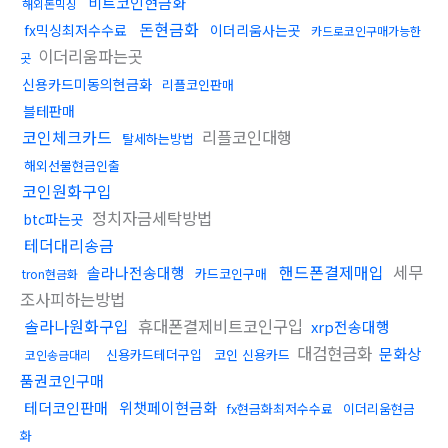
비트코인현금화
해외돈믹싱
돈현금화
fx믹싱최저수수료
이더리움사는곳
카드로코인구매가능한
이더리움파는곳
곳
신용카드미동의현금화
리플코인판매
블테판매
코인체크카드
리플코인대행
탈세하는방법
해외선물현금인출
코인원화구입
정치자금세탁방법
btc파는곳
테더대리송금
핸드폰결제매입
세무
솔라나전송대행
카드코인구매
tron현금화
조사피하는방법
솔라나원화구입
휴대폰결제비트코인구입
xrp전송대행
대검현금화
문화상
신용카드테더구입
코인 신용카드
코인송금대리
품권코인구매
테더코인판매
위챗페이현금화
fx현금화최저수수료
이더리움현금
화