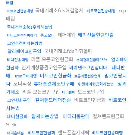
매입
국내거래소fds해결업체
xrp
비트코인전송대행
비트코인전송대행
매입
국내거래소fds우회하는법
테더매입
해외선물현금인출
중고오다
테더코인추척피하기
코인추적피하는방법
국내거래소fds막혔을때
알리페이코인구입
리플 모든코인현금화
알리페이
테더전송대행
소액결제현금화85%
신세계상품권코인구입
테더판
현금화
바이낸스코인삽니다
매
비트코인현금화
밈코인팝니
tron구매대행
트론리플전송업체
다
오다믹싱
휴대폰결제코인구매
장외
위챗페이현금화하는법
거래소
리플 모든코인구입
모든코인구입
테더판매
컬쳐랜드테더전송
비트코인현금화
비트코인
코인원화구입
사는법
탈세하는방법
이더리움판매
컬쳐랜드현금화
테더현금화
91%
핸드폰결제세탁
비트코인현금화
비트코인전송대행
테더손대손