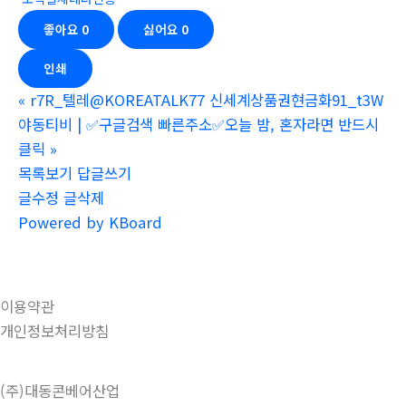
좋아요
0
싫어요
0
인쇄
«
r7R_텔레@KOREATALK77 신세계상품권현금화91_t3W
야동티비 | ✅구글검색 빠른주소✅오늘 밤, 혼자라면 반드시
클릭
»
목록보기
답글쓰기
글수정
글삭제
Powered by KBoard
이용약관
개인정보처리방침
(주)대동콘베어산업