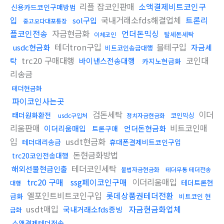
리플 잡코인판매
소액결제비트코인구
신용카드코인구매방법
입
국내거래소fds해결업체
트론리
sol구입
중고오다대포통장
플코인전송
자금현금화
언더돈믹싱
탈세돈세탁
이체코인
테더tron구입
블테구입
usdc현금화
자금세
비트코인송금대행
trc20 구매대행
코인대
탁
바이낸스전송대행
카지노현금화
리송금
테더현금화
파이코인사는곳
검돈세탁
이더
태더원화환전
코인믹싱
usdc구입처
정치자금현금화
리움판매
비트코인매
이더리움매입
언더돈현금화
트론구매
입
usdt현금화
테더대리송금
휴대폰결제비트코인구입
돈현금화방법
trc20코인전송대행
테더코인세탁
해외선물현금인출
불법자금현금화
테더무통 테더전송
trc20 구매
ssg페이코인구매
이더리움매입
테더트론현
대행
엘포인트비트코인구입
롯데상품권테더전환
금화
비트코인 현
usdt매입
자금현금화업체
국내거래소fds증빙
금화
소액결제테더전송