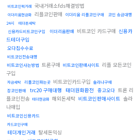
국내거래소fds해결방법
비트코인퀵거래
리플코인판매
이더리움 리플코인구매
코인 송금대행
이더리움현금화
24시
테더돈세탁
비트코인 카드구매
신용카
이더리움판매
신용카드비트코인구입
드테더구입
오다집수수료
비트코인전송대행
트론구매
리플 모든코인
비트코인사는방법
비트코인판매사이트
구입
비트코인카드구입
리플코인파는곳
솔라나구매
자금세탁
trc20 구매대행
태더원화환전
트론 리
중고오다
잡코인판매
플코인전송
해외돈세탁
비트코인판매사이트
솔라
테더현금화
나매입
비트코인신용카드
카드코인구매
테더개인거래
탈세돈믹싱