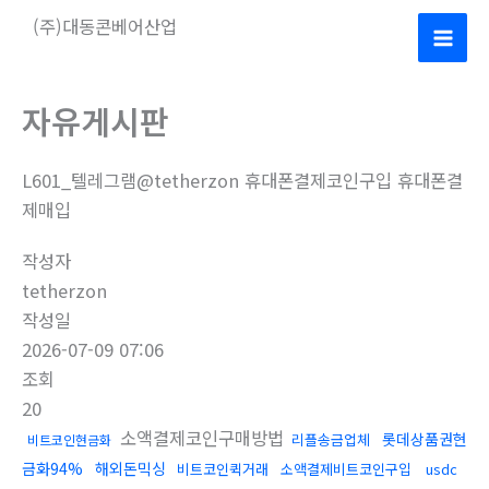
콘
(주)대동콘베어산업
텐
Mai
츠
로
Men
자유게시판
건
너
L601_텔레그램@tetherzon 휴대폰결제코인구입 휴대폰결
뛰
제매입
기
작성자
tetherzon
작성일
2026-07-09 07:06
조회
20
소액결제코인구매방법
롯데상품권현
리플송금업체
비트코인현금화
금화94%
해외돈믹싱
비트코인퀵거래
소액결제비트코인구입
usdc