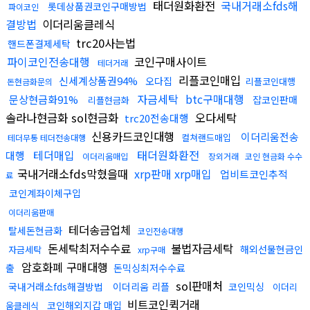
태더원화환전
국내거래소fds해
롯데상품권코인구매방법
파이코인
결방법
이더리움클레식
trc20사는법
핸드폰결제세탁
파이코인전송대행
코인구매사이트
테더거래
리플코인매입
신세계상품권94%
오다집
리플코인대행
돈현금화문의
자금세탁
btc구매대행
문상현금화91%
잡코인판매
리플현금화
솔라나현금화 sol현금화
오다세탁
trc20전송대행
신용카드코인대행
이더리움전송
컬쳐랜드매입
테더무통 테더전송대행
테더매입
태더원화환전
대행
이더리움매입
장외거래
코인 현금화 수수
국내거래소fds막혔을때
xrp판매 xrp매입
업비트코인추적
료
코인계좌이체구입
이더리움판매
테더송금업체
탈세돈현금화
코인전송대행
돈세탁최저수수료
불법자금세탁
해외선물현금인
자금세탁
xrp구매
암호화폐 구매대행
출
돈믹싱최저수수료
sol판매처
국내거래소fds해결방법
이더리움 리플
코인믹싱
이더리
비트코인퀵거래
코인해외지갑 매입
움클레식