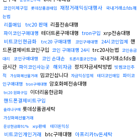
재정거래믹싱대행사
코인이체구입
국내거래소fds깨
롯데상품권매입
는법
trc20 판매
리플전송대행
리플매입
테더트론구매대행
tron구입
xrp전송대행
파이코인구매대행
비트코인현금화
핸
trc20 구매대행
24시코인업체
코인구매대행
드폰결제비트코인구입
trc20사는법
코인 구매대행 24시
코인송금
국내거래소fds출
코인 손대손
코인구매대행
대리
트론리플코인전송
금시간
해외자금
정치자금세탁방법
파이코인사는곳
빗썸코인추
밈코인삽니다
적
파이코
자금믹싱업체
테더코인매입
가상화폐선물거래
암호화폐전송대행
인구매대행
tron구매대행
이더리움현금화
trc20 원화구입
핸드폰결제비트구입
롯데상품권세탁
솔라나구매
가상화폐선물거래
xrp판매
테더돈믹싱
문상현금화91%
비트코인개인거래
btc구매대행
아프리카tv돈세탁