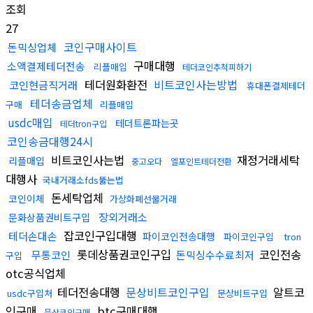
조회
27
코인구매사이트
돈믹싱업체
구매대행
소액결제테더전송
리플매입
테더코인추척피하기
테더원화환전
비트코인사는방법
코인현금직거래
휴대폰결제테더
테더송금업체
구매
리플매입
usdc매입
테더트론파는곳
테더tron구입
코인송금대행24시
비트코인사는법
재정거래세탁
리플매입
중고오다
엘포인트테더전환
대행사
국내거래소fds뚫는법
돈세탁업체
코인이체
가상화폐선물거래
장외거래소
문화상품권비트구입
잡코인구입대행
테더손대손
파이코인전송대행
파이코인구입
tron
롯데상품권코인구입
코인전송
무통코인
돈믹싱수수료최저
구입
otc공식업체
테더전송대행
문상비트코인구입
알트코
usdc구입처
문상비트구입
인구매
btc구매대행
문상코인구매