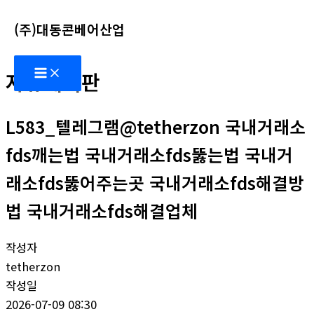
콘
(주)대동콘베어산업
텐
츠
Main
로
자유게시판
Menu
건
너
L583_텔레그램@tetherzon 국내거래소
뛰
기
fds깨는법 국내거래소fds뚫는법 국내거
래소fds뚫어주는곳 국내거래소fds해결방
법 국내거래소fds해결업체
작성자
tetherzon
작성일
2026-07-09 08:30