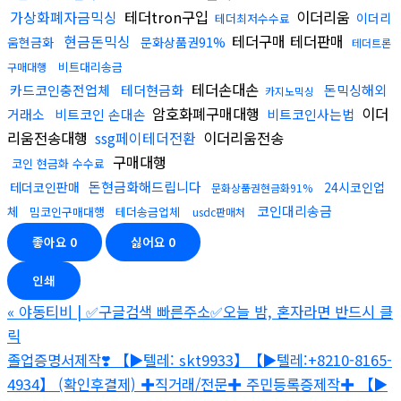
가상화폐자금믹싱
테더tron구입
이더리움
이더리
테더최저수수료
현금돈믹싱
테더구매 테더판매
움현금화
문화상품권91%
테더트론
비트대리송금
구매대행
테더손대손
카드코인충전업체
테더현금화
돈믹싱해외
카지노믹싱
암호화폐구매대행
이더
거래소
비트코인 손대손
비트코인사는법
리움전송대행
ssg페이테더전환
이더리움전송
구매대행
코인 현금화 수수료
돈현금화해드립니다
테더코인판매
24시코인업
문화상품권현금화91%
코인대리송금
체
밈코인구매대행
테더송금업체
usdc판매처
좋아요
0
싫어요
0
인쇄
«
야동티비 | ✅구글검색 빠른주소✅오늘 밤, 혼자라면 반드시 클
릭
졸업증명서제작❣️ 【▶텔레: skt9933】【▶텔레:+8210-8165-
4934】 (확인후결제) ✚직거래/전문✚ 주민등록증제작✚ 【▶