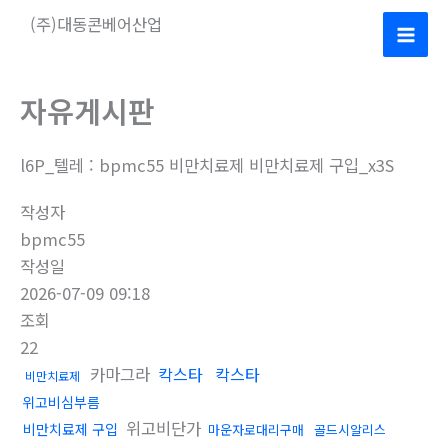
콘
(주)대동콘베어산업
텐
Mai
츠
로
Men
자유게시판
건
너
l6P_텔레 : bpmc55 비만치료제 비만치료제 구입_x3S
뛰
기
작성자
bpmc55
작성일
2026-07-09 09:18
조회
22
카마그라
칵스타
칵스타
비만치료제
위고비심부름
위고비단가
비만치료제 구입
마운자로대리구매
골드시알리스