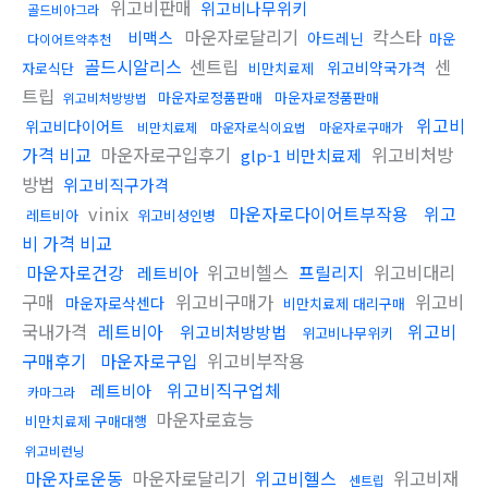
위고비판매
위고비나무위키
골드비아그라
마운자로달리기
칵스타
비맥스
아드레닌
마운
다이어트약추천
골드시알리스
센트립
센
위고비약국가격
자로식단
비만치료제
트립
마운자로정품판매
마운자로정품판매
위고비처방방법
위고비
위고비다이어트
비만치료제
마운자로식이요법
마운자로구매가
가격 비교
마운자로구입후기
위고비처방
glp-1 비만치료제
방법
위고비직구가격
vinix
마운자로다이어트부작용
위고
레트비아
위고비성인병
비 가격 비교
마운자로건강
위고비헬스
프릴리지
위고비대리
레트비아
구매
위고비구매가
위고비
마운자로삭센다
비만치료제 대리구매
국내가격
레트비아
위고비
위고비처방방법
위고비나무위키
구매후기
마운자로구입
위고비부작용
위고비직구업체
레트비아
카마그라
마운자로효능
비만치료제 구매대행
위고비런닝
마운자로운동
마운자로달리기
위고비헬스
위고비재
센트립