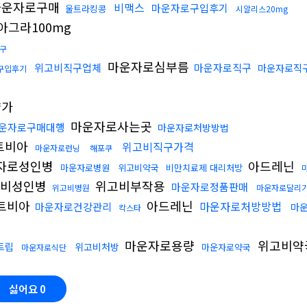
운자로구매
비맥스
마운자로구입후기
울트라킹콩
시알리스20mg
아그라100mg
구
마운자로심부름
위고비직구업체
마운자로직구
마운자로직
구입후기
약가
마운자로사는곳
운자로구매대행
마운자로처방방법
트비아
위고비직구가격
마운자로런닝
해포쿠
자로성인병
아드레닌
마운자로병원
위고비약국
비만치료제 대리처방
비성인병
위고비부작용
마운자로정품판매
위고비병원
마운자로달리
트비아
아드레닌
마운자로처방방법
마운자로건강관리
마
칵스타
마운자로용량
위고비약
트립
위고비처방
마운자로약국
마운자로식단
싫어요
0