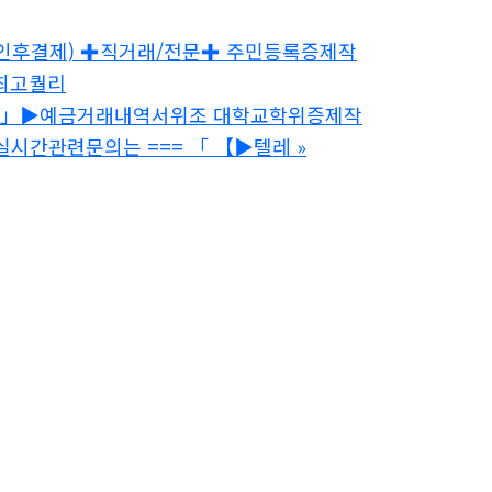
】 (확인후결제) ✚직거래/전문✚ 주민등록증제작
국내최고퀄리
934】 」▶️예금거래내역서위조 대학교학위증제작
시간관련문의는 === 「 【▶텔레
»