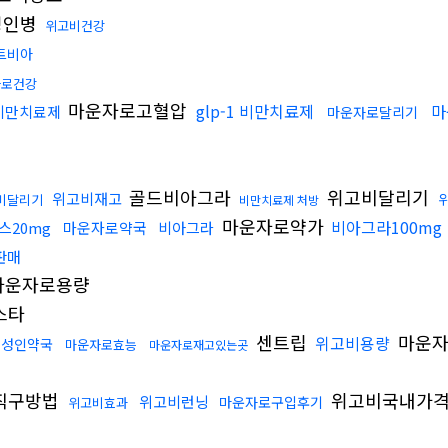
성인병
위고비건강
트비아
자로건강
마운자로고혈압
glp-1 비만치료제
마
1 비만치료제
마운자로달리기
골드비아그라
위고비달리기
위고비재고
비달리기
비만치료제 처방
마운자로약가
비아그라100mg
스20mg
마운자로약국
비아그라
판매
마운자로용량
스타
센트립
마운자
위고비용량
성인약국
마운자로효능
마운자로재고있는곳
직구방법
위고비국내가
위고비런닝
마운자로구입후기
위고비효과