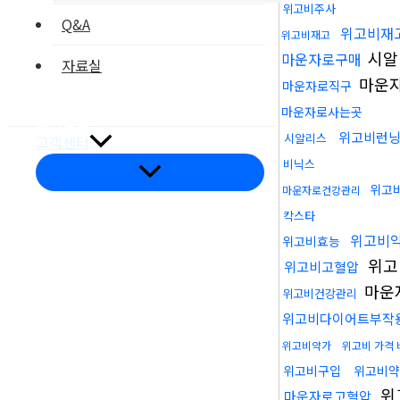
위고비주사
Q&A
위고비재
위고비재고
시알
마운자로구매
자료실
마운
마운자로직구
부품갤러리
마운자로사는곳
온라인문의
위고비런
시알리스
고객센터
비닉스
메
뉴
위고
마운자로건강관리
토
글
칵스타
위고비
위고비효능
위고
위고비고혈압
마운
위고비건강관리
오시는길
위고비다이어트부작
위고비약가
위고비 가격 
위고비구입
위고비약
위
마운자로고혈압