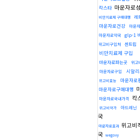
마운자로
칵스타
레
비만치료제 구매대행
마운자로건강
마운
glp-
마운자로약국
센트립
위고비구입처
비만치료제 구입
마운자로파는곳
위고
시알리
마운자로구입
마운자로
위고비효능
마운자로구매대행
칵
마운자로국내가격
아드레닌
위고비약가
국
위고비
마운자로효과
국
wegovy