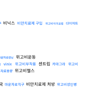
비닉스
비만치료제 구입
구
다이어트
위고비식이요법
위고비운동
마운자로런닝
센트립
vinix
위고비부작용
카마그라
위고비
기
위고비헬스
운자로용량
국
비만치료제 처방
마운자로직구
위고비성인병