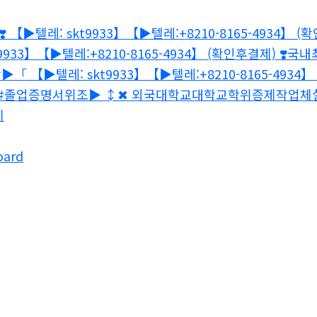
 【▶텔레: skt9933】【▶텔레:+8210-8165-4934
9933】【▶텔레:+8210-8165-4934】 (확인후결제) ❣️
️「 【▶텔레: skt9933】【▶텔레:+8210-8165-4
#졸업증명서위조▶️ ↕✖ 외국대학교대학교학위증제작업체실
기
oard