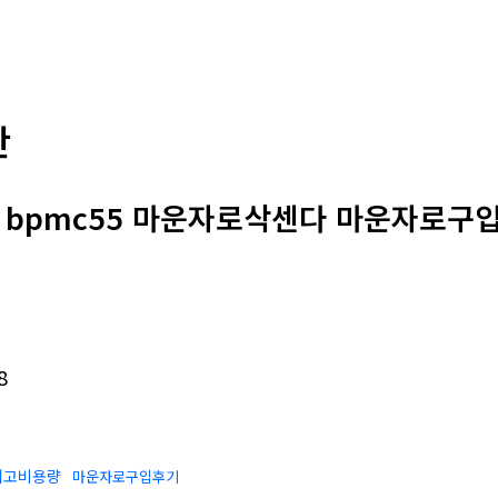
판
: bpmc55 마운자로삭센다 마운자로구입
8
위고비용량
마운자로구입후기