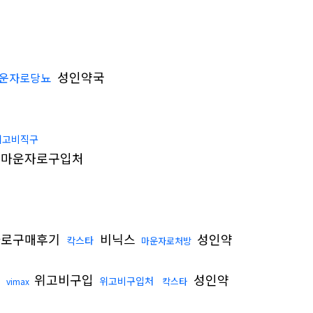
성인약국
운자로당뇨
위고비직구
마운자로구입처
로구매후기
비닉스
성인약
칵스타
마운자로처방
격
위고비구입
성인약
위고비구입처
칵스타
vimax