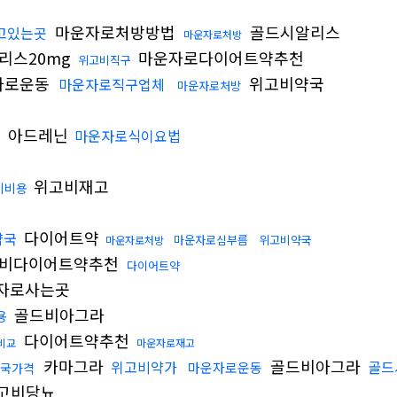
마운자로처방방법
골드시알리스
고있는곳
마운자로처방
리스20mg
마운자로다이어트약추천
위고비직구
자로운동
위고비약국
마운자로직구업체
마운자로처방
아드레닌
마운자로식이요법
닝
위고비재고
비비용
다이어트약
약국
마운자로심부름
위고비약국
마운자로처방
비다이어트약추천
다이어트약
자로사는곳
골드비아그라
용
다이어트약추천
비교
마운자로재고
카마그라
골드비아그라
위고비약가
골드
마운자로운동
국가격
고비당뇨