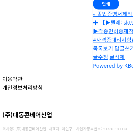
인쇄
«
졸업증명서제작❣️
✚ 【▶텔레: skt
▶️각종면허증제작▶
#자격증대리시험
목록보기
답글쓰
글수정
글삭제
Powered by KB
이용약관
개인정보처리방침
(주)대동콘베어산업
회사명: (주)대동콘베어산업 대표자: 이인구
사업자등록번호: 514-81-83324