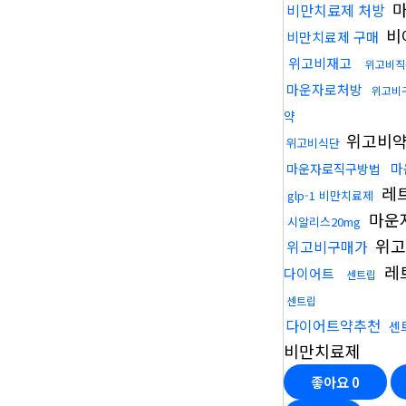
마
비만치료제 처방
비
비만치료제 구매
위고비재고
위고비직
마운자로처방
위고비
약
위고비
위고비식단
마
마운자로직구방법
레
glp-1 비만치료제
마운
시알리스20mg
위고
위고비구매가
레
다이어트
센트립
센트립
다이어트약추천
센
비만치료제
좋아요
0