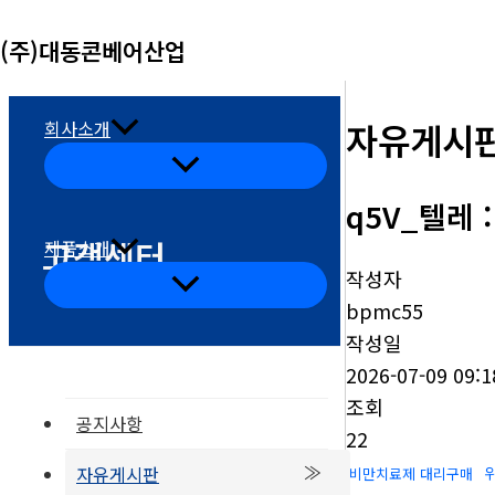
콘
(주)대동콘베어산업
텐
츠
로
자유게시
회사소개
건
메
뉴
너
토
q5V_텔레 
글
뛰
고객센터
기
제품소개
작성자
메
뉴
bpmc55
토
글
작성일
2026-07-09 09:1
조회
공지사항
22
자유게시판
비만치료제 대리구매