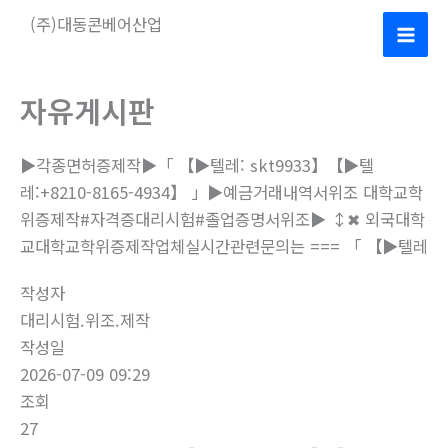
콘
(주)대동콘베어산업
텐
Mai
츠
로
Men
자유게시판
건
너
▶️각종면허증제작▶️「 【▶텔레: skt9933】【▶텔
뛰
레:+8210-8165-4934】 」▶️예금거래내역서위조 대학교학
기
위증제작#자격증대리시험#졸업증명서위조▶️ ↕✖ 외국대학
교대학교학위증제작업체실시간관련문의는 === 「 【▶텔레
작성자
대리시험.위조.제작
작성일
2026-07-09 09:29
조회
27