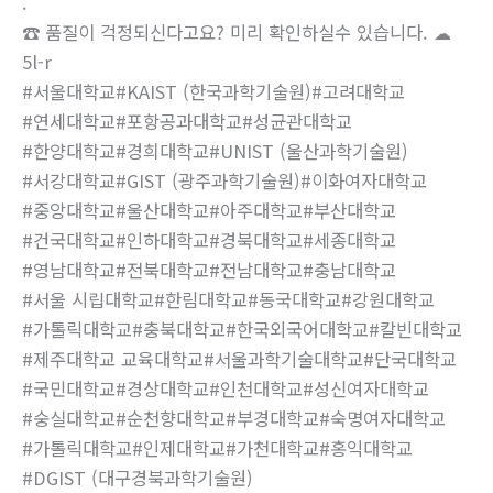
.
☎ 품질이 걱정되신다고요? 미리 확인하실수 있습니다. ☁
5l-r
#서울대학교#KAIST (한국과학기술원)#고려대학교
#연세대학교#포항공과대학교#성균관대학교
#한양대학교#경희대학교#UNIST (울산과학기술원)
#서강대학교#GIST (광주과학기술원)#이화여자대학교
#중앙대학교#울산대학교#아주대학교#부산대학교
#건국대학교#인하대학교#경북대학교#세종대학교
#영남대학교#전북대학교#전남대학교#충남대학교
#서울 시립대학교#한림대학교#동국대학교#강원대학교
#가톨릭대학교#충북대학교#한국외국어대학교#칼빈대학교
#제주대학교 교육대학교#서울과학기술대학교#단국대학교
#국민대학교#경상대학교#인천대학교#성신여자대학교
#숭실대학교#순천향대학교#부경대학교#숙명여자대학교
#가톨릭대학교#인제대학교#가천대학교#홍익대학교
#DGIST (대구경북과학기술원)