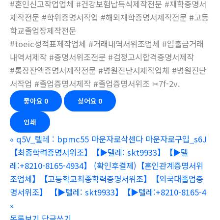
#혼인신고작업업체 #건강보험납득식제작전문 #재학증명서
제작전문 #학위증명서작업 #해외재학증명서제작전문 #고등
학교졸업장제작전문
#toeic성적표제작업체 #거래내역서위조업체 #입출금거래
내역서제작 #증명서위조전문 #검정고시합격증명서제작
#통장잔액증명서제작전문 #병원진단서제작업체 #병원진단
서작업 #졸업증명서제작 #졸업증명서위조 ✂7f-2v.
좋아요
0
싫어요
0
인쇄
«
q5V_텔레 : bpmc55 마운자로삭센다 마운자로구입_s6J
【최종학력증명서위조】【▶텔레: skt9933】【▶텔
레:+8210-8165-4934】 (확인후결제)【혼인관계증명서위
조업체】【고등학교최종학력증명서위조】【외국대졸업증
명서위조】 【▶텔레: skt9933】【▶텔레:+8210-8165-4
»
목록보기
답글쓰기