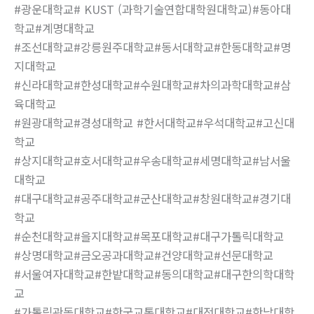
#광운대학교# KUST (과학기술연합대학원대학교)#동아대
학교#계명대학교
#조선대학교#강릉원주대학교#동서대학교#한동대학교#명
지대학교
#신라대학교#한성대학교#수원대학교#차의과학대학교#삼
육대학교
#원광대학교#경성대학교 #한서대학교#우석대학교#고신대
학교
#상지대학교#호서대학교#우송대학교#세명대학교#남서울
대학교
#대구대학교#공주대학교#군산대학교#창원대학교#경기대
학교
#순천대학교#을지대학교#목포대학교#대구가톨릭대학교
#상명대학교#금오공과대학교#건양대학교#선문대학교
#서울여자대학교#한밭대학교#동의대학교#대구한의학대학
교
#가톨릭관동대학교#한국교통대학교#대전대학교#한남대학