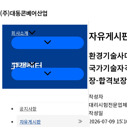
콘
(주)대동콘베어산업
텐
츠
로
자유게시
회사소개
건
메
뉴
너
토
환경기술사대리
글
뛰
고객센터
기
제품소개
국가기술자격
메
뉴
장-합격보장
토
글
작성자
대리시험전문업
공지사항
작성일
2026-07-09 15:1
자유게시판