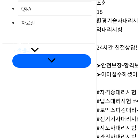
조회
Q&A
18
환경기술사대리시험
자료실
익대리시험
부품갤러리
온라인문의
24시간 친절상담!
고객센터
메
➤안전보장-합격
뉴
토
➤이미접수하셨어
글
#자격증대리시험
#텝스대리시험 
오시는길
#토익스피킹대리
#전기기사대리시
#지도사대리시험
#관리사대리시험