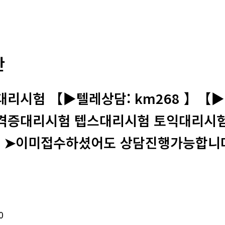
판
시험 【▶텔레상담: km268 】【▶텔레:
증대리시험 텝스대리시험 토익대리시험 
 ➤이미접수하셨어도 상담진행가능합니다
체
0