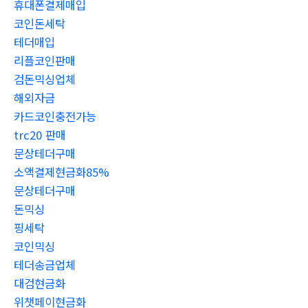
휴대폰결제매입
코인돈세탁
테더매입
리플코인판매
검돈믹싱업체
해외자금
카드코인충전가능
trc20 판매
문상테더구매
소액결제현금화85%
문상테더구매
돈믹싱
핑세탁
코인믹싱
테더송금업체
대검현금화
위챗페이현금화