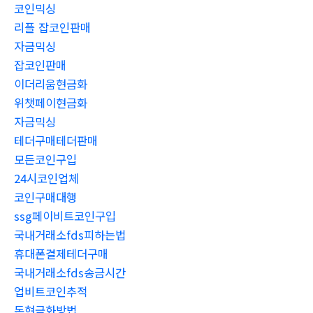
코인믹싱
리플 잡코인판매
자금믹싱
잡코인판매
이더리움현금화
위챗페이현금화
자금믹싱
테더구매테더판매
모든코인구입
24시코인업체
코인구매대행
ssg페이비트코인구입
국내거래소fds피하는법
휴대폰결제테더구매
국내거래소fds송금시간
업비트코인추적
돈현금화방법