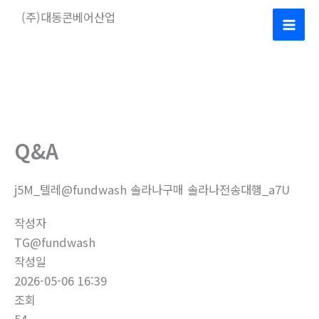
콘
(주)대동콘베어산업
텐
Mai
츠
로
Men
건
너
뛰
기
Q&A
j5M_텔레@fundwash 솔라나구매 솔라나전송대행_a7U
작성자
TG@fundwash
작성일
2026-05-06 16:39
조회