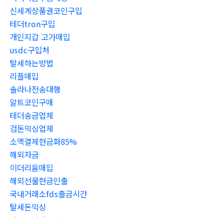
신세계상품권코인구입
테더tron구입
개인지갑 고가매입
usdc구입처
탈세하는방법
리플매입
솔라나전송대행
알트코인구매
테더송금업체
검돈믹싱업체
소액결제현금화85%
해외자금
이더리움매입
해외선물현금인출
국내거래소fds출금시간
탈세돈믹싱