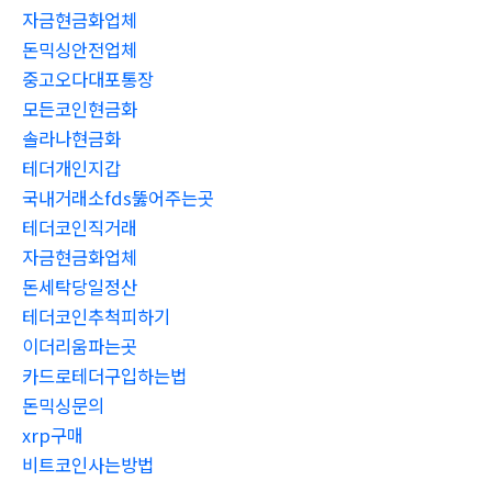
자금현금화업체
돈믹싱안전업체
중고오다대포통장
모든코인현금화
솔라나현금화
테더개인지갑
국내거래소fds뚫어주는곳
테더코인직거래
자금현금화업체
돈세탁당일정산
테더코인추척피하기
이더리움파는곳
카드로테더구입하는법
돈믹싱문의
xrp구매
비트코인사는방법