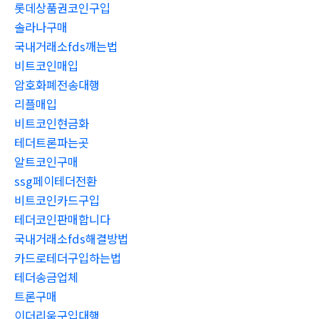
롯데상품권코인구입
솔라나구매
국내거래소fds깨는법
비트코인매입
암호화폐전송대행
리플매입
비트코인현금화
테더트론파는곳
알트코인구매
ssg페이테더전환
비트코인카드구입
테더코인판매합니다
국내거래소fds해결방법
카드로테더구입하는법
테더송금업체
트론구매
이더리움구입대행