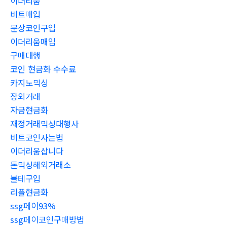
이더리움
비트매입
문상코인구입
이더리움매입
구매대행
코인 현금화 수수료
카지노믹싱
장외거래
자금현금화
재정거래믹싱대행사
비트코인사는법
이더리움삽니다
돈믹싱해외거래소
블테구입
리플현금화
ssg페이93%
ssg페이코인구매방법