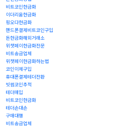
비트코인현금화
이더리움현금화
핑오다현금화
핸드폰결제비트코인구입
돈현금화해외거래소
위챗페이현금화전문
비트송금업체
위챗페이현금화하는법
코인이체구입
휴대폰결제테더전환
빗썸코인추적
테더매입
비트코인현금화
테더손대손
구매대행
비트송금업체