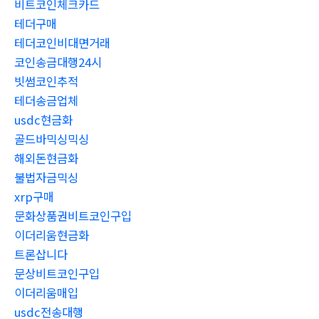
비트코인체크카드
테더구매
테더코인비대면거래
코인송금대행24시
빗썸코인추적
테더송금업체
usdc현금화
골드바믹싱믹싱
해외돈현금화
불법자금믹싱
xrp구매
문화상품권비트코인구입
이더리움현금화
트론삽니다
문상비트코인구입
이더리움매입
usdc전송대행