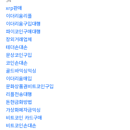
54
xrp판매
이더리움리플
이더리움구입대행
파이코인구매대행
장외거래업체
테더손대손
문상코인구입
코인손대손
골드바믹싱믹싱
이더리움매입
문화상품권비트코인구입
리플전송대행
돈현금화방법
가상화폐자금믹싱
비트코인 카드구매
비트코인손대손