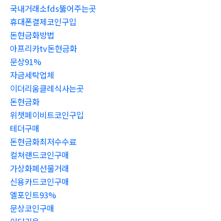
국내거래소fds뚫어주는곳
휴대폰결제코인구입
돈현금화방법
아프리카tv돈현금화
문상91%
자금세탁업체
이더리움클레식사는곳
돈현금화
위챗페이비트코인구입
테더구매
돈현금화최저수수료
컬쳐랜드코인구매
가상화폐선물거래
신용카드코인구매
엘포인트93%
문상코인구매