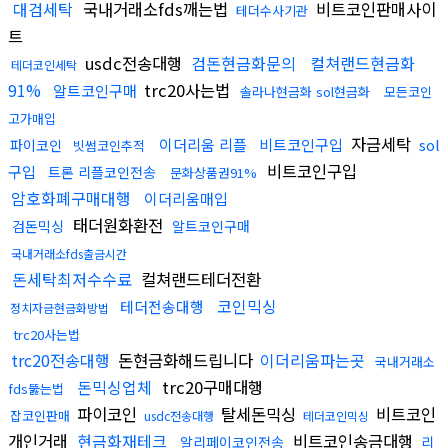
대검세탁
국내거래소fds깨는법
비트코인판매사이
테더수사기관
트
usdc전송대행
검돈현금화문의
컬쳐랜드현금화
테더코인세탁
91%
trc20사는법
알트코인구매
솔라나현금화 sol현금화
모든코인
고가매입
자금세탁
이더리움 리플
비트코인구입
sol
파이코인
빗썸코인추적
비트코인구입
구입
트론 리플코인전송
문화상품권91%
암호화폐구매대행
이더리움매입
태더원화환전
검돈믹싱
알트코인구매
국내거래소fds출금시간
돈세탁최저수수료
컬쳐랜드테더전환
코인믹싱
테더전송대행
정치자금현금화방법
trc20사는법
trc20전송대행
돈현금화해드립니다
이더리움파는곳
국내거래소
돈믹싱업체
trc20구매대행
fds뚫는법
파이코인
탈세돈믹싱
비트코인
잡코인판매
usdc전송대행
테더코인믹싱
개인거래
현금화재테크
비트코인송금대행
알리페이코인전송
리