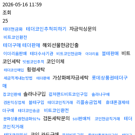
2026-05-16 11:59
조회
25
테더코인추척피하기
자금믹싱문의
테더현금화
비트코인환전
테더구매 테더판매
해외선물현금인출
비트
블테판매
이더리움판매
테더수사기관
비트코인현금화
이더리움
코인세탁
코인이체
빗썸코인추적
횡령세탁
테더코인매입
가상화폐자금세탁
롯데상품권테더구
세금적게내는방법
테더판매
매
솔라나구입
컬쳐랜드비트코인구입
잡코인판매
솔라나구매
리플송금업체
블테구입
휴대폰결제테
검돈믹싱업체
테더코인직거래
비트코인환전
더구매
테더코인송금
검돈세탁문의
테더
sol판매처
문화상품권현금화91%
코인현금직거래
코인직거래
코인 카드구매
테더코인믹싱
문상비트구입
롯데상품권코인구입
테더구