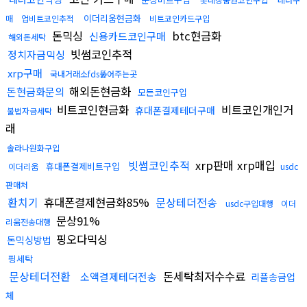
이더리움현금화
매
업비트코인추적
비트코인카드구입
돈믹싱
btc현금화
신용카드코인구매
해외돈세탁
빗썸코인추적
정치자금믹싱
xrp구매
국내거래소fds뚫어주는곳
해외돈현금화
돈현금화문의
모든코인구입
비트코인현금화
비트코인개인거
휴대폰결제테더구매
불법자금세탁
래
솔라나원화구입
빗썸코인추적
xrp판매 xrp매입
휴대폰결제비트구입
이더리움
usdc
판매처
환치기
휴대폰결제현금화85%
문상테더전송
usdc구입대행
이더
문상91%
리움전송대행
핑오다믹싱
돈믹싱방법
핑세탁
문상테더전환
돈세탁최저수수료
소액결제테더전송
리플송금업
체