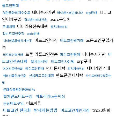
플코인판매
테더수사기관
테더코
fx현금화최저수수료
xrp판매
바이낸스코인삽니다
인이체구입
usdc구입처
컬쳐랜드테더전송
이더리움전송대행
구매대행
정치자금믹싱
업비트코인추적
usdc판매
비트코인믹싱
모든코인구입가
비트코인퀵거래
이더리움클레식사는곳
능
트론 리플코인전송
테더수사기관
비
파이코인판매
비트코인퀵거래
xrp구매
트코인전송대행
탈세돈세탁
비트코인사는법
언더돈세탁
테더개인거래
테더코인판매
이더리움현금화
정치자금믹싱
핸드폰결제세탁
신용카드코인대행
해외선물현금인출
카드로테더구입하는
법
문화상품권현금화91%
컬쳐랜드비트구입
아프리카tv돈믹싱
비트매입
문상비트구입
비트코인 현금화
탈세하는방법
trc20원화
비트코인개인거래