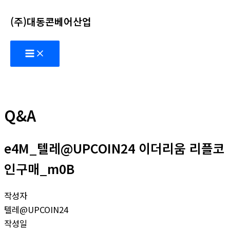
콘
(주)대동콘베어산업
텐
츠
Main
로
Menu
건
너
뛰
기
Q&A
e4M_텔레@UPCOIN24 이더리움 리플코
인구매_m0B
작성자
텔레@UPCOIN24
작성일