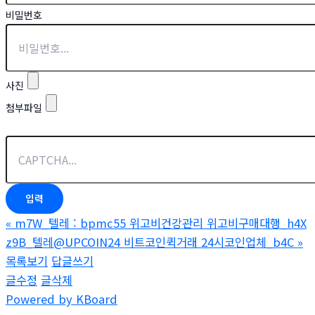
비밀번호
사진
첨부파일
«
m7W_텔레 : bpmc55 위고비건강관리 위고비구매대행_h4X
z9B_텔레@UPCOIN24 비트코인퀵거래 24시코인업체_b4C
»
목록보기
답글쓰기
글수정
글삭제
Powered by KBoard