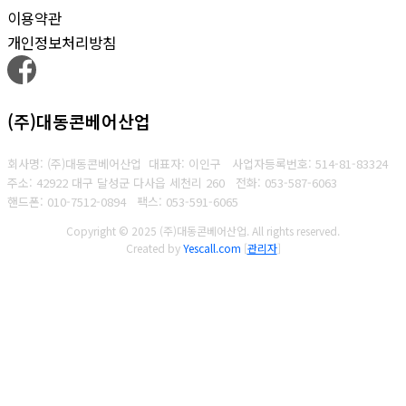
이용약관
개인정보처리방침
(주)대동콘베어산업
회사명: (주)대동콘베어산업 대표자: 이인구
사업자등록번호: 514-81-83324
주소: 42922 대구 달성군 다사읍 세천리 260
전화: 053-587-6063
핸드폰: 010-7512-0894
팩스: 053-591-6065
Copyright © 2025 (주)대동콘베어산업. All rights reserved.
Created by
Yescall.com
[
관리자
]