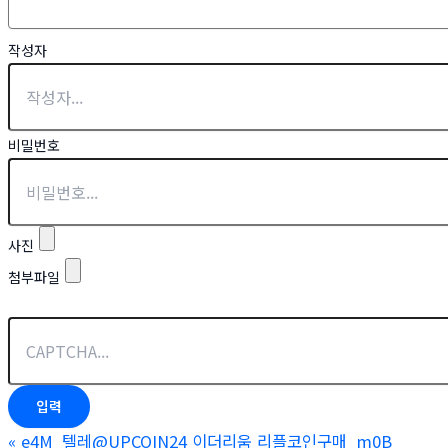
작성자
비밀번호
사진
첨부파일
«
e4M_텔레@UPCOIN24 이더리움 리플코인구매_m0B