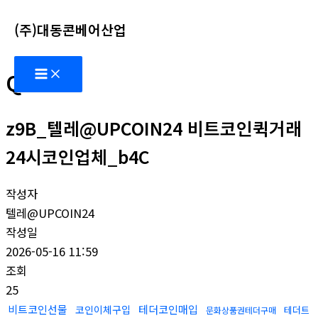
콘
(주)대동콘베어산업
텐
츠
Main
로
Q&A
Menu
건
너
z9B_텔레@UPCOIN24 비트코인퀵거래
뛰
기
24시코인업체_b4C
작성자
텔레@UPCOIN24
작성일
2026-05-16 11:59
조회
25
비트코인선물
테더코인매입
코인이체구입
테더트
문화상품권테더구매