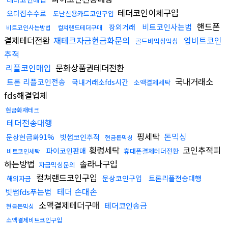
테더코인이체구입
오다집수수료
도난신용카드코인구입
핸드폰
비트코인사는법
장외거래
비트코인사는방법
컬쳐랜드테더구매
결제테더전환
재테크자금현금화문의
업비트코인
골드바믹싱믹싱
추적
리플코인매입
문화상품권테더전환
국내거래소
트론 리플코인전송
국내거래소fds시간
소액결제세탁
fds해결업체
현금화재테크
테더전송대행
핑세탁
돈믹싱
문상현금화91%
빗썸코인추적
현금돈믹싱
횡령세탁
코인추적피
파이코인판매
휴대폰결제테더전환
비트코인세탁
하는방법
솔라나구입
자금믹싱문의
컬쳐랜드코인구입
문상코인구입
트론리플전송대행
해외자금
테더 손대손
빗썸fds푸는법
소액결제테더구매
테더코인송금
현금돈믹싱
소액결제비트코인구입