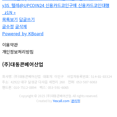
y3S_텔레@UPCOIN24 신용카드코인구매 신용카드코인대행
_z1N
»
목록보기
답글쓰기
글수정
글삭제
Powered by KBoard
이용약관
개인정보처리방침
(주)대동콘베어산업
회사명: (주)대동콘베어산업 대표자: 이인구
사업자등록번호: 514-81-83324
주소: 42922 대구 달성군 다사읍 세천리 260
전화: 053-587-6063
핸드폰: 010-7512-0894
팩스: 053-591-6065
Copyright © 2025 (주)대동콘베어산업. All rights reserved.
Created by
Yescall.com
[
관리자
]