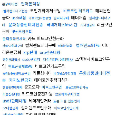
언더돈믹싱
론구매대행
코인계좌이체구입
해외돈현
비트코인 체크카드
컬쳐랜드테더전송
금화
테더매입
usdt매입
솔라나구매
컬쳐랜드테더구
비트코인사는방법
문화상품권테더전송
리플코인
국내거래소fds시간
매
오다현금화
판매
빗썸코인추적
카드 비트코인현금화
문화상품권세탁
컬쳐랜드테더구매
컬쳐랜드91%
이더
솔라나원화구입
테더현금화
리움현금화
xrp판매
xrp전송대행
소액결제비트코인구
usdc구입처
재정거래믹싱대행사
돈현금화업체
입
비트코인카드구입
핸드폰결제85%
리플삽니다
문화상품권테더전
롯데상품권비트구입
바이낸스구입대행
송
카지노현금화
테더코인추척피하기
중고오다
비트코인구입
핸드폰결제세탁
모든코인구입가능
카드코인충전가능
암호화폐구매대행
리플전송대행
usdt판매대행
테더개인거래
트론 리플 전송업체
컬쳐랜드코인구매
오다현금화
비트코인개인거래
파이코인전송대행
테더코인매입