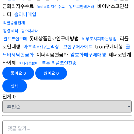
금화최저수수료
바이낸스코인삽
fx세탁최저수수료
알트코인퀵거래
니다
솔라나매입
리플송금업체
횡령세탁
핑오다세탁
롯데상품권코인구매방법
리플
알트코인구매
세무조사피하는방법
코인대행
아프리카tv돈믹싱
tron구매대행
골
코인구매사이트
드바세탁현금화
이더리움현금화
암호화폐구매대행
테더코인계
좌이체
트론 리플코인전송
이더리움판매
좋아요
0
싫어요
0
인쇄
전체
0