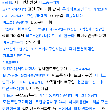
테더원화환전
비트송금업체
테더매입
코인 구매대행 24시
문상비트코인구입
코인해외지갑매입
테더코인직
xrp구입
코인구매대행
리플삽니다
거래
장외거래소
btc구매대행
비트코인송금대행
비트매입
소액결제코인구입
코인이체
trc20판매
카드로코인구매하는법
장외거래업체
btc현금화
파이코인구매대행
비트코인판매사이트
장외거래
비트코인구입
휴대폰결제매입
카드로테더구입하는법
소액결제코인구입
카드코인충전가능
리플코인구매
재정거래세탁대행사
컬쳐랜드코인구매
코인현금직거래
핸드폰결제비트코인구입
테더코
btc현금화
문화상품권테더전환
인직거래
소액결제비트구입
현금돈믹싱
테더
비트코인송금대행
트론구매대행
비트코인매입
문상코인구입
테더무통 테더전송대행
비트코인현금화
파이코인
모든코인고가매입
코인송금대행 24시
리플 모든
이더리움판매
코인현금화
컬쳐랜드현금화91%
테더원화환전
돈현
코인이체