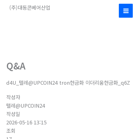
콘
(주)대동콘베어산업
텐
Mai
츠
로
Men
건
너
뛰
기
Q&A
d4U_텔레@UPCOIN24 tron현금화 이더리움현금화_q6Z
작성자
텔레@UPCOIN24
작성일
2026-05-16 13:15
조회