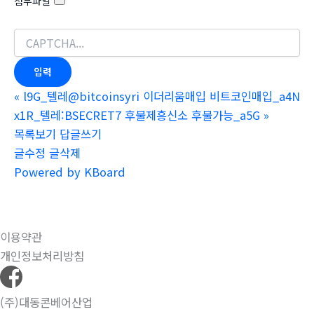
첨부파일
«
l9G_텔레@bitcoinsyri 이더리움매입 비트코인매입_a4N
x1R_텔레:BSECRET7 후불제흥신소 후불가능_a5G
»
목록보기
답글쓰기
글수정
글삭제
Powered by KBoard
이용약관
개인정보처리방침
(주)대동콘베어산업