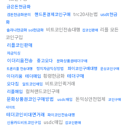
금은돈현금화
trc20사는법
핸드폰결제코인구매
usdt현금
검돈현금화문의
화
비트코인전송대행
리플 모든
솔라나현금화 sol현금화
잡코인판매
코인구입
리플코인판매
자금믹싱
이더리움전송
중고오다
문화상품권테더구매
파이코인구매대행
정치자금믹싱방법
트론리플 전송대행
문상코인구매
횡령현금화
테더구매
이더리움
테더매입
비트코인퀵거래
오다집
알트코인매입
컬쳐랜드코인구매
리플매입
문화상품권코인구매방법
돈믹싱안전업체
usdc매입
코인구매
사이트
테더코인비대면거래
파이코인전송대행
usdc매입
신용카드비트코인구입
잡코인판매