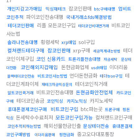
17
잡코인판매
개인지갑고가매입
업비트
믹싱재테크
btc구매대행
파이코인전송대행
코인추적
국내거래소fds해결방법
리플 모든코인구입
비트코인
테더코인판매
테더코인비대면거래
사는법
횡령세탁
sol구입
솔라나전송대행
xrp매입
컬쳐랜드테더구매
잡코인판매
xrp구매
테더
세금적게내는방법
코인이체구입
코인 신용카드
트론리플전송대행
자금세탁
문상테
코인해외지갑매입
돈현금화업체
이더리움
usdt매입
더전환
언더돈현금화
테
비트코인사는방법
테더tron구입
블랙테더코인전송
더코인계좌이체
테더코인직거래
재테크자금믹싱문의
비트코인전송대행
돈현금화안전업체
알트코인퀵거래
카드코인
테더코인송금
카지노세탁
코인믹싱
카지노믹싱
구매
비트코인구입
btc파는곳
휴대폰결제코인구매
트론구매
핑돈
돈세탁수수료최저
모든코인구입가능
컬쳐랜드코인구매
믹싱
해외선물현금인출
문상테더전송
휴대폰결제
코인추적피하는방법
중고오다대포통장
코인구매방법
핑현금화
이더리움판매