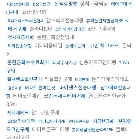
돈믹싱방법
정치자금믹싱
테더구매 테
btc파는곳
usdc전송대행
usdt현금화
더판매
암호화폐전송대행
휴대폰결제현금화85%
국내거래소fds해결업체
테더구매
솔라나판매
코인구매대행
코인해외지갑매입
돈현금화안전업체
정치자금세탁
이더리움매입
코인 체크카드
돈믹
테더전송대행
돈세탁문의
싱
돈현금화수수료최저
신용카드코인대행
tron
테더수사기관
구입
리플코인구매
돈믹싱해외거래소
컬쳐랜드코인구매
테더판매
바이낸스전송대행
테더트론파는곳
암호화폐전송대
검돈믹싱
테더코인매입
코인돈세탁테더거래
핸드폰결제현금화
행
85%
알트코인구매
세탁재테크
컬쳐랜
usdc전송대행
자금현금화
테더코인직거래
언더돈현금화
드코인구매
테더트론구매대행
블랙테
롯데상품권현금화94%
더코인구입