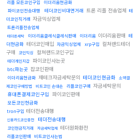
리플 모든코인구입
이더리움현금화
트론 리플 전송업체
테더코인비대면거래
파이코인전송대행
테
자금믹싱업체
더코인직거래
트론리플전송업체
이더리움판매
테
이더리움클레식클레식판매
이더리움
테더돈세탁
테더코인매입
컬쳐랜드테더
더현금화
자금믹싱업체
xrp구입
구매
컬쳐랜드코인구입
코인믹싱
파이코인사는곳
테더개인지갑
잡코인판매
btc파는곳
재테크자금세탁문의
테더코인현금화
이더리움현금화
소액결
자금세탁문의
리플코인구매
제코인구매방법
비트코인 손대손
휴대폰결제코인구입
파이코인판매
모든코인현금화
테더전송대행
tron구입
테더전송대행
신용카드코인충전
테더원화환전
코인현금직거래
자금세탁업체
리플코인판매
비트코인사는법