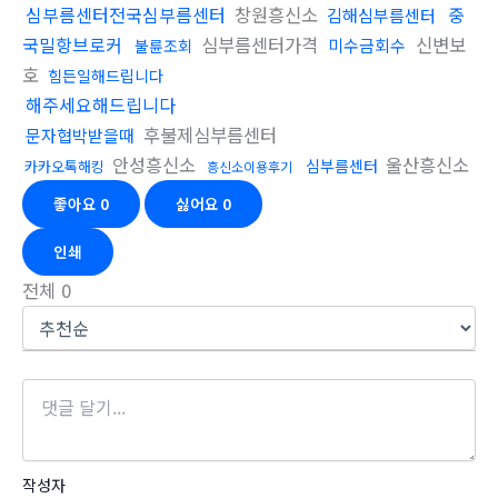
심부름센터전국심부름센터
창원흥신소
중
김해심부름센터
국밀항브로커
심부름센터가격
신변보
미수금회수
불륜조회
호
힘든일해드립니다
해주세요해드립니다
후불제심부름센터
문자협박받을때
안성흥신소
울산흥신소
심부름센터
카카오톡해킹
흥신소이용후기
좋아요
0
싫어요
0
인쇄
전체
0
작성자