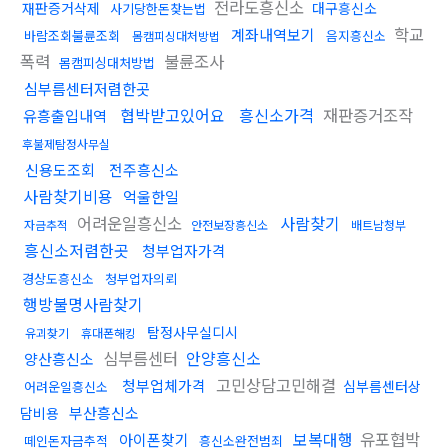
전라도흥신소
재판증거삭제
대구흥신소
사기당한돈찾는법
학교
계좌내역보기
바람조회불륜조회
음지흥신소
몸캠피싱대처방법
폭력
불륜조사
몸캠피싱대처방법
심부름센터저렴한곳
협박받고있어요
흥신소가격
재판증거조작
유흥출입내역
후불제탐정사무실
신용도조회
전주흥신소
사람찾기비용
억울한일
어려운일흥신소
사람찾기
자금추적
안전보장흥신소
배트남청부
흥신소저렴한곳
청부업자가격
경상도흥신소
청부업자의뢰
행방불명사람찾기
탐정사무실디시
유괴찾기
휴대폰해킹
심부름센터
안양흥신소
양산흥신소
고민상담고민해결
청부업체가격
심부름센터상
어려운일흥신소
부산흥신소
담비용
보복대행
유포협박
아이폰찾기
떼인돈자금추적
흥신소완전범죄