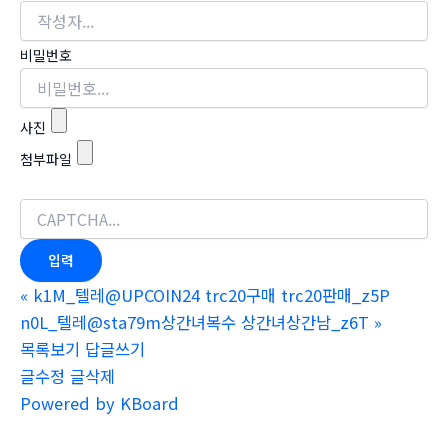
비밀번호
사진
첨부파일
«
k1M_텔레@UPCOIN24 trc20구매 trc20판매_z5P
n0L_텔레@sta79m상간녀복수 상간녀상간남_z6T
»
목록보기
답글쓰기
글수정
글삭제
Powered by KBoard