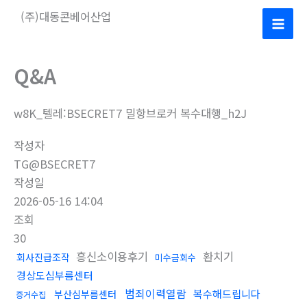
콘
(주)대동콘베어산업
텐
Mai
츠
로
Men
Q&A
건
너
w8K_텔레:BSECRET7 밀항브로커 복수대행_h2J
뛰
기
작성자
TG@BSECRET7
작성일
2026-05-16 14:04
조회
30
흥신소이용후기
환치기
회사진급조작
미수금회수
경상도심부름센터
범죄이력열람
복수해드립니다
부산심부름센터
증거수집