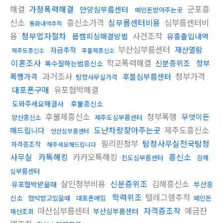
해결
가정폭력해결
군포흥
안양심부름센터
떼인돈받아주는곳
신소
흥신소가격
심부름센터비용
심부름센터비
통화내역추적
용
청부업자절차
사건조작
몸캠피싱해결방법
유흥출입내역
부산심부름센터
재산열람
자금추적
제주도흥신소
후불제흥신소
이혼조사
학교폭력해결
신분증위조
청부
복수잘하는법흥신소
과거조사
청부가격
폭행가격
후불심부름센터
탐정사무실가격
대포폰구매
유포협박해결
도와주세요해결사
후불흥신소
후불제흥신소
청부폭행
무엇이든
양산흥신소
제주도심부름센터
도난차량찾아주는곳
제주도흥신소
해드립니다
안산심부름센터
필리핀청부
탐정사무실전국탐정
자격증조작
해주세요해드립니다
사무실
카톡해킹
카카오톡해킹
흥신소
진도심부름센터
김해
심부름센터
살인청부비용
신분증위조
김해흥신소
유포협박받을때
부산흥
학력위조
텔레그램추적
신소
협박받고있을때
대포폰매입
떼인돈
마산심부름센터
자격증조작
예금잔
부산심부름센터
재산조회