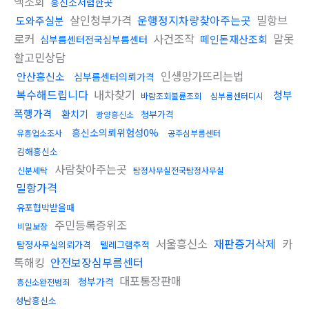
액조회
흥신소저렴한곳
살인청부가격
운행정지차량찾아주는곳
밀항브
도와주실분
로커
사건조작
말못
떼인돈재산조회
심부름센터전국심부름센터
할고민상담
인생망가뜨리는법
안산흥신소
심부름센터의뢰가격
복수해드립니다
내차찾기
청부
바람조회불륜조회
심부름센터디시
폭행가격
환치기
청부가격
광양흥신소
흥신소의뢰위험성0%
유흥업소조사
공주심부름센터
김해흥신소
사람찾아주는곳
신분세탁
탐정사무실전국탐정사무실
밀항가격
유포협박받을때
주민등록증위조
비밀보장
서울흥신소
재판증거삭제
카
탐정사무실의뢰가격
텔레그램추적
톡해킹
안전보장심부름센터
대포통장판매
청부가격
흥신소완전범죄
성남흥신소