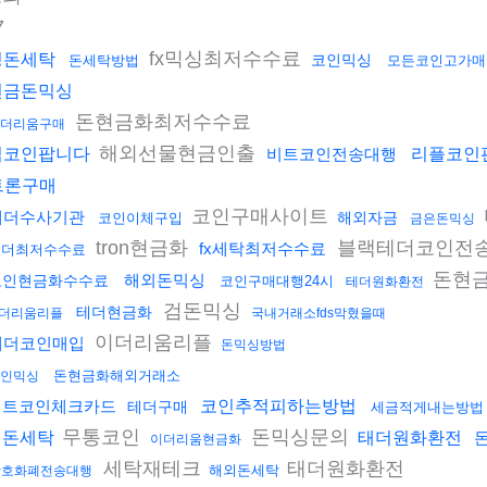
7
fx믹싱최저수수료
핑돈세탁
코인믹싱
돈세탁방법
모든코인고가매
현금돈믹싱
돈현금화최저수수료
더리움구매
해외선물현금인출
밈코인팝니다
비트코인전송대행
리플코인
트론구매
코인구매사이트
테더수사기관
해외자금
코인이체구입
금은돈믹싱
tron현금화
블랙테더코인전
fx세탁최저수수료
테더최저수수료
돈현
해외돈믹싱
코인현금화수수료
코인구매대행24시
테더원화환전
검돈믹싱
테더현금화
더리움리플
국내거래소fds막혔을때
이더리움리플
테더코인매입
돈믹싱방법
돈현금화해외거래소
인믹싱
비트코인체크카드
코인추적피하는방법
테더구매
세금적게내는방법
무통코인
돈믹싱문의
검돈세탁
태더원화환전
이더리움현금화
세탁재테크
태더원화환전
해외돈세탁
암호화폐전송대행