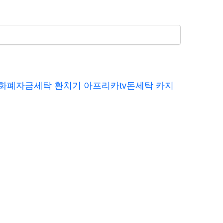
가상화폐자금세탁 환치기 아프리카tv돈세탁 카지