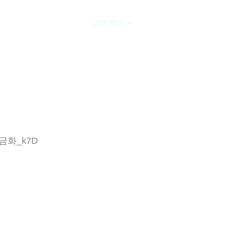
갤러리
온라인문의
고객센터
오시는길
금화_k7D