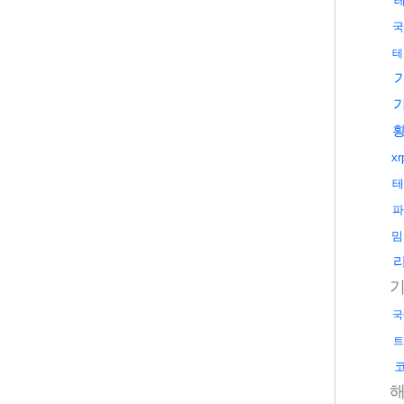
국
테
x
테
파
밈
국
트