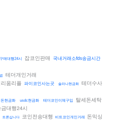
잡코인판매
국내거래소fds송금시간
구매대행24시
테더개인거래
법
더리움리플
테더수사
파이코인사는곳
솔라나현금화
탈세돈세탁
세돈현금화
usdc현금화
테더코인이체구입
금대행24시
매
코인전송대행
돈믹싱
비트코인개인거래
트론삽니다