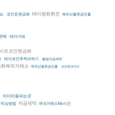
태더원화환전
코인돈현금화
해외선물현금인출
입
판매
테더거래
비트코인현금화
송
테더코인추척피하기
불법자금세탁
금화해외거래소
해외선물현금인출
코인체크카드
이더리움파는곳
자금세탁
돈믹싱방법
국내거래소fds시간