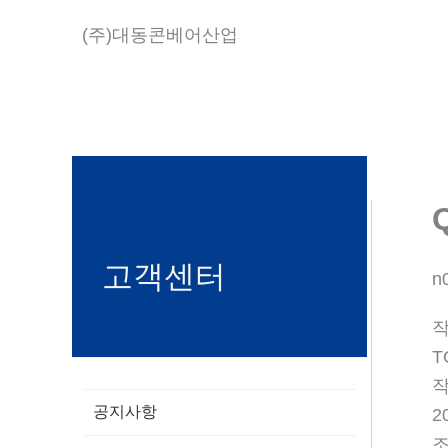
콘
(주)대동콘베어산업
텐
츠
로
건
너
뛰
기
고객센터
n
T
공지사항
2