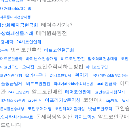
테더코인현금화
내거래소fds깨는법
더무통테더전송대행
테더수사기관
가상화폐자금현금화
테더원화환전
가상화폐선물거래
횡령세탁
24시코인업체
빗썸코인추적
비트코인현금화
rp구매
바이낸스전송대행
비트코인환전
더트론현금화
암호화폐전송대행
코인
코인추적피하는방법
오다집
이코인구입
파이코인구입
솔라나구매
환치기
코인전송대행
24시코인업체
국내거래소fds우회하는
이
리플송금업체
비트코인환전
usdt현금화
국내거래소fds우회하는법
기관
알트코인매입
테더코인판매
코인송금대행24시
24시코인업체
코인이체
아프리카tv돈믹싱
xrp판매
xrp매입
탈
내거래소fds증빙
코인송
코인구매대행
빗썸코인추적
코인해외지갑매입
론리플전송대행
돈세탁당일정산
알트코인구
카지노믹싱
코인세탁최저수수료
해드립니다