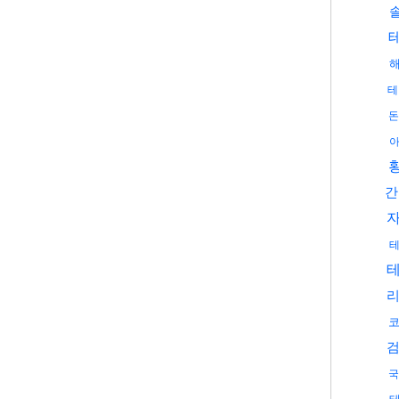
테
돈
아
간
국