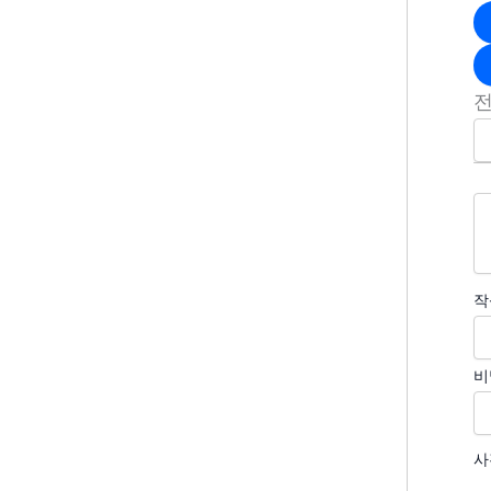
작
비
사