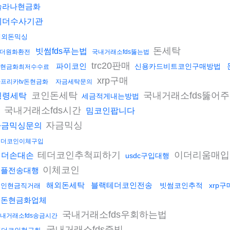
솔라나현금화
테더수사기관
해외돈믹싱
돈세탁
빗썸fds푸는법
더원화환전
국내거래소fds뚫는법
trc20판매
파이코인
신용카드비트코인구매방법
현금화최저수수료
xrp구매
프리카tv돈현금화
자금세탁문의
코인돈세탁
국내거래소fds뚫어
횡령세탁
세금적게내는방법
국내거래소fds시간
밈코인팝니다
자금믹싱
자금믹싱문의
테더코인이체구입
테더코인추척피하기
이더리움매입
테더손대손
usdc구입대행
이체코인
리플전송대행
해외돈세탁
블랙테더코인전송
빗썸코인추적
xrp구
코인현금직거래
검돈현금화업체
국내거래소fds우회하는법
내거래소fds송금시간
국내거래소fds증빙