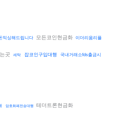
모든코인현금화
돈믹싱해드립니다
이더리움리플
주는곳
잡코인구입대행
국내거래소fds출금시
세탁
테더트론현금화
매
암호화폐전송대행