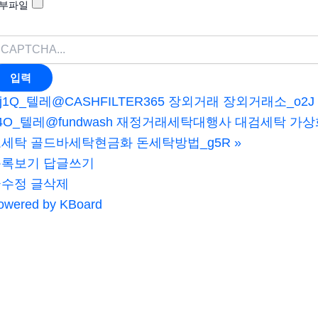
부파일
j1Q_텔레@CASHFILTER365 장외거래 장외거래소_o2J
4O_텔레@fundwash 재정거래세탁대행사 대검세탁 
세탁 골드바세탁현금화 돈세탁방법_g5R
»
목록보기
답글쓰기
글수정
글삭제
owered by KBoard