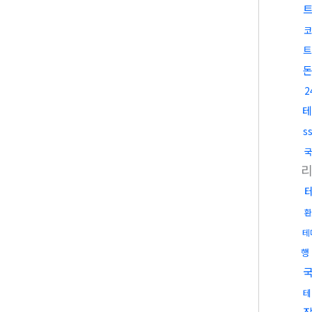
코
트
테
s
국
환
테
행
국
테