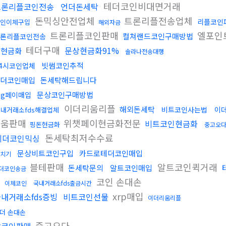
테더코인비대면거래
트론리플코인전송
언더돈세탁
돈믹싱안전업체
트론리플전송업체
리플코인
인이체구입
해외자금
트론리플코인판매
엘포인
컬쳐랜드코인구매방법
론리플코인전송
테더구매
문상현금화91%
돈현금화
솔라나전송대행
빗썸코인추적
24시코인업체
더코인매입
돈세탁해드립니다
문상코인구매방법
sg페이매입
이더리움리플
해외돈세탁
비트코인사는법
이
내거래소fds해결업체
리움판매
위챗페이현금화전문
비트코인현금화
핑돈현금화
중고오
돈세탁최저수수료
테더코인믹싱
문상비트코인구입
카드로테더코인매입
치기
블테판매
알트코인퀵거래
돈세탁문의
알트코인매입
더코인송금
코인 손대손
이체코인
국내거래소fds출금시간
xrp매입
내거래소fds증빙
비트코인선물
이더리움리플
더 손대손
중고오다