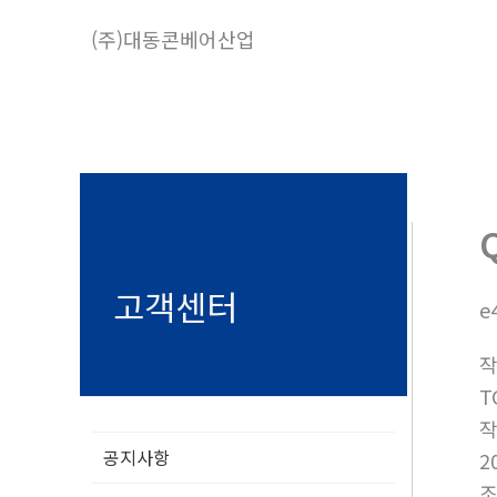
콘
(주)대동콘베어산업
텐
츠
로
건
너
뛰
기
고객센터
e
T
공지사항
2