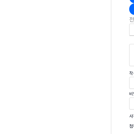
작
비
사
첨