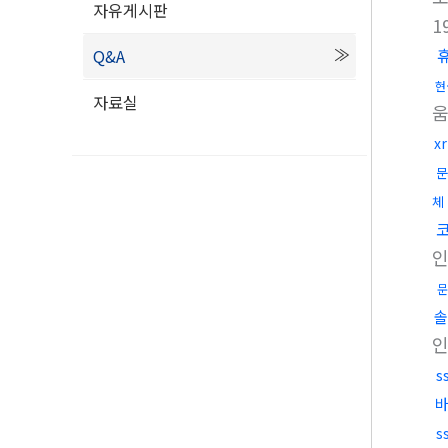
자유게시판
1
Q&A
현
자료실
x
문
체
문
솔
s
s