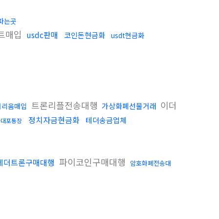
파는곳
트매입
usdc판매
코인돈현금화
usdt현금화
트론리플전송대행
이더
가상화폐선물거래
더리움매입
정치자금현금화
테더송금업체
다대포통장
파이코인구매대행
테더트론구매대행
암호화폐전송대