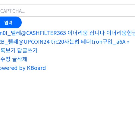
n0I_텔레@CASHFILTER365 이더리움 삽니다 이더리움현
2B_텔레@UPCOIN24 trc20사는법 테더tron구입_a6A
»
목록보기
답글쓰기
글수정
글삭제
owered by KBoard