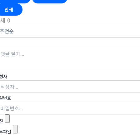
인쇄
전체
0
성자
밀번호
진
부파일