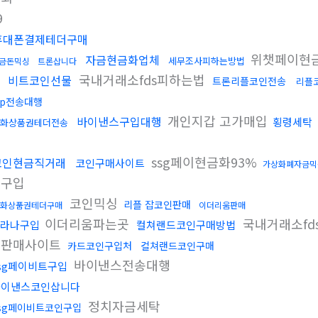
9
휴대폰결제테더구매
위챗페이현
자금현금화업체
세무조사피하는방법
금돈믹싱
트론삽니다
움
국내거래소fds피하는법
비트코인선물
트론리플코인전송
리플
rp전송대행
개인지갑 고가매입
바이낸스구입대행
횡령세탁
화상품권테더전송
ssg페이현금화93%
코인현금직거래
코인구매사이트
가상화폐자금믹
인구입
코인믹싱
리플 잡코인판매
화상품권테더구매
이더리움판매
이더리움파는곳
국내거래소fd
라나구입
컬쳐랜드코인구매방법
인판매사이트
카드코인구입처
컬쳐랜드코인구매
바이낸스전송대행
sg페이비트구입
바이낸스코인삽니다
정치자금세탁
sg페이비트코인구입