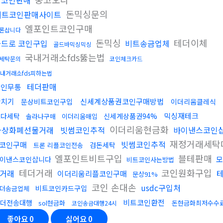
잡코인판매
돈믹싱문의
비트코인판매사이트
엘포인트코인구매
론삽니다
돈믹싱
테더이체
카드로 코인구입
비트송금업체
골드바믹싱믹싱
국내거래소fds뚫는법
세탁문의
코인체크카드
내거래소fds피하는법
테더판매
코인무통
환치기
신세계상품권코인구매방법
문상비트코인구입
이더리움클레식
믹싱재테크
오다세탁
신세계상품권94%
솔라나구매
이더리움매입
이더리움현금화
가상화폐선물거래
빗썸코인추적
바이낸스코인
재정거래세탁
빗썸코인추적
코인구매
검돈세탁
트론 리플코인전송
엘포인트비트구입
블테판매
모
이낸스코인삽니다
비트코인사는방법
테더거래
코인원화구입
거래
이더리움리플코인구매
문상91%
코인 손대손
usdc구입처
비트코인카드구입
더송금업체
비트코인환전
테더전송대행
sol현금화
돈현금화최저수수
코인송금대행24시
좋아요
0
싫어요
0