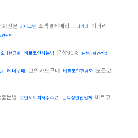
금화전문
소액결제매입
이더리
파이코인
테더거래
코인판매
문상91%
비트코인사는법
오다현금화
돈현금화안전업
코인카드구매
모든코
테더구매
비트코인현금화
싱
s뚫는법
비트코
코인세탁최저수수료
돈믹싱안전업체