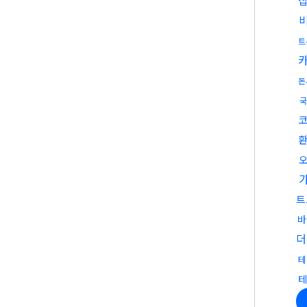
트
돈
국
트
바
더
테