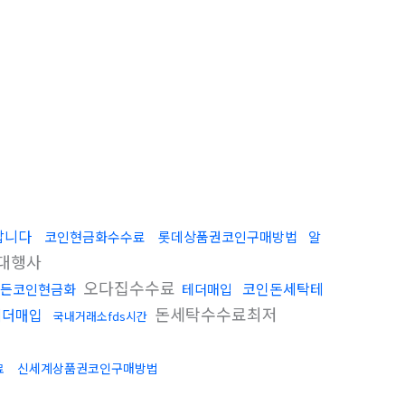
삽니다
코인현금화수수료
롯데상품권코인구매방법
알
대행사
오다집수수료
코인돈세탁테
든코인현금화
테더매입
돈세탁수수료최저
테더매입
국내거래소fds시간
신세계상품권코인구매방법
료